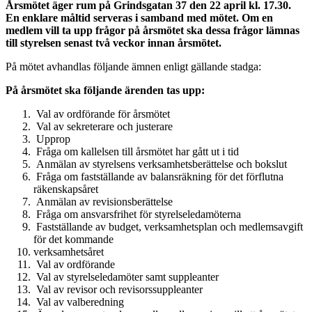
Årsmötet äger rum på Grindsgatan 37 den 22 april kl. 17.30.
En enklare måltid serveras i samband med mötet. Om en
medlem vill ta upp frågor på årsmötet ska dessa frågor lämnas
till styrelsen senast två veckor innan årsmötet.
På mötet avhandlas följande ämnen enligt gällande stadga:
På årsmötet ska följande ärenden tas upp:
Val av ordförande för årsmötet
Val av sekreterare och justerare
Upprop
Fråga om kallelsen till årsmötet har gått ut i tid
Anmälan av styrelsens verksamhetsberättelse och bokslut
Fråga om fastställande av balansräkning för det förflutna
räkenskapsåret
Anmälan av revisionsberättelse
Fråga om ansvarsfrihet för styrelseledamöterna
Fastställande av budget, verksamhetsplan och medlemsavgift
för det kommande
verksamhetsåret
Val av ordförande
Val av styrelseledamöter samt suppleanter
Val av revisor och revisorssuppleanter
Val av valberedning