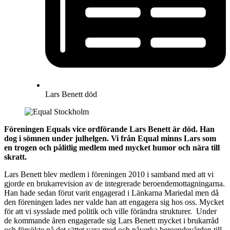
Lars Benett död
Föreningen Equals vice ordförande Lars Benett är död. Han
dog i sömnen under julhelgen. Vi från Equal minns Lars som
en trogen och pålitlig medlem med mycket humor och nära till
skratt.
Lars Benett blev medlem i föreningen 2010 i samband med att vi
gjorde en brukarrevision av de integrerade beroendemottagningarna.
Han hade sedan förut varit engagerad i Länkarna Mariedal men då
den föreningen lades ner valde han att engagera sig hos oss. Mycket
för att vi sysslade med politik och ville förändra strukturer. Under
de kommande åren engagerade sig Lars Benett mycket i brukarråd
och försökte på det sättet vara med och påverka beroendevården till