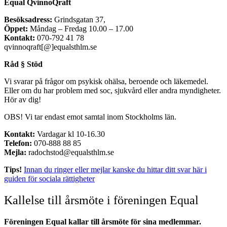
Equal QvinnoQraft
Besöksadress:
Grindsgatan 37,
Öppet:
Måndag – Fredag 10.00 – 17.00
Kontakt:
070-792 41 78
qvinnoqraft[@]equalsthlm.se
Råd § Stöd
Vi svarar på frågor om psykisk ohälsa, beroende och läkemedel.
Eller om du har problem med soc, sjukvård eller andra myndigheter.
Hör av dig!
OBS! Vi tar endast emot samtal inom Stockholms län.
Kontakt:
Vardagar kl 10-16.30
Telefon:
070-888 88 85
Mejla:
radochstod@equalsthlm.se
Tips!
Innan du ringer eller mejlar kanske du hittar ditt svar här i
guiden för sociala rättigheter
Kallelse till årsmöte i föreningen Equal
Föreningen Equal kallar till årsmöte för sina medlemmar.