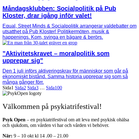
Måndagsklubben: Socialpolitik på Pub
Kloster, drar igång inför valet!
Equal, Street Minds & Socialpolitik arrangerar valdebatter om
utsatthet på Pub Kloster! Politikermöten, musik &
happenings. Kom, svinga en bägare & berörs.
”Aktivitetskravet – moralpolitik som
upprepar sig”
Den 1 juli införs aktiveringskrav för människor som går på
ekonomiskt bistånd. Samma historia upprepar sig som så
många gånger förr.
Sida
1
Sida
2
Sida
3
…
Sida
100
Välkommen på psykiatrifestival!
Psyk Open
– en psykiatrifestival om att leva med psykisk ohälsa
och sjukdom, om vården vi har och vården vi behöver.
När:
9 – 10 okt kl 14 .00 – 21.00