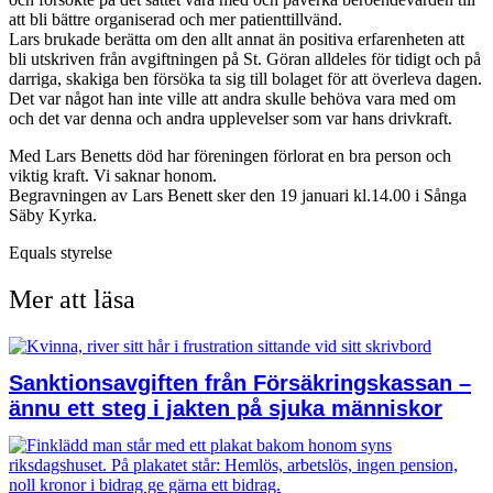
att bli bättre organiserad och mer patienttillvänd.
Lars brukade berätta om den allt annat än positiva erfarenheten att
bli utskriven från avgiftningen på St. Göran alldeles för tidigt och på
darriga, skakiga ben försöka ta sig till bolaget för att överleva dagen.
Det var något han inte ville att andra skulle behöva vara med om
och det var denna och andra upplevelser som var hans drivkraft.
Med Lars Benetts död har föreningen förlorat en bra person och
viktig kraft. Vi saknar honom.
Begravningen av Lars Benett sker den 19 januari kl.14.00 i Sånga
Säby Kyrka.
Equals styrelse
Mer att läsa
Sanktionsavgiften från Försäkringskassan –
ännu ett steg i jakten på sjuka människor