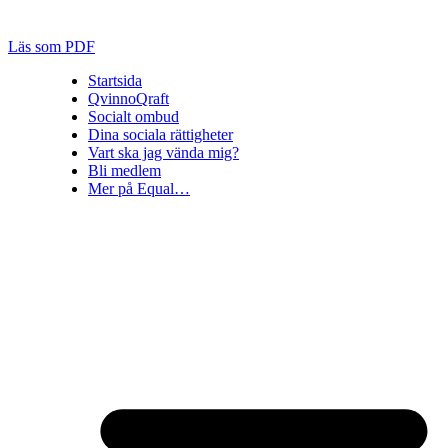
Läs som PDF
Startsida
QvinnoQraft
Socialt ombud
Dina sociala rättigheter
Vart ska jag vända mig?
Bli medlem
Mer på Equal…