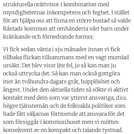
strukturella orättvisor i kombination med
myndigheternas inkompetens och feghet. I stället
för att hjälpa oss att finna en större bostad så valde
Båstads kommun att omhänderta vårt barn under
kränkande och förnedrande former.
Vi fick sedan vänta i sju månader innan vi fick
tillbaka flickan tillsammans med en vagt mumlad
ursäkt. Det blev visst lite fel, jo så kan man ju
också uttrycka det. Så kan man också gottgöra
mer än tvåhundra dagars gråt, hopplöshet och
ångest. Under den aktuella tiden så sökte vi aktivt
kontakt med dem som var ytterst ansvariga, d.v.s.
högre tjänstemän och de folkvalda politiker som
hade fått väljarnas förtroende att ansvara för det
som försiggår i kommunhuset men vi möttes
konsekvent av en kompakt och talande tystnad.