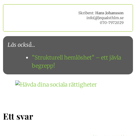
Skribent:
Hans Johansson
info[@]equalsthlm.se
070-7972029
Läs också…
”Strukturell hemlöshet” – ett jävla
begrepp!
Ett svar