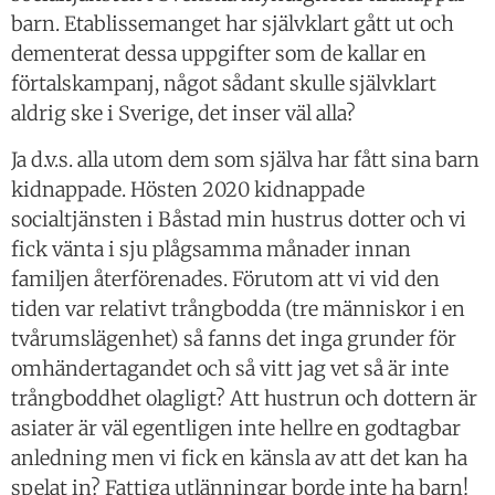
barn. Etablissemanget har självklart gått ut och
dementerat dessa uppgifter som de kallar en
förtalskampanj, något sådant skulle självklart
aldrig ske i Sverige, det inser väl alla?
Ja d.v.s. alla utom dem som själva har fått sina barn
kidnappade. Hösten 2020 kidnappade
socialtjänsten i Båstad min hustrus dotter och vi
fick vänta i sju plågsamma månader innan
familjen återförenades. Förutom att vi vid den
tiden var relativt trångbodda (tre människor i en
tvårumslägenhet) så fanns det inga grunder för
omhändertagandet och så vitt jag vet så är inte
trångboddhet olagligt? Att hustrun och dottern är
asiater är väl egentligen inte hellre en godtagbar
anledning men vi fick en känsla av att det kan ha
spelat in? Fattiga utlänningar borde inte ha barn!