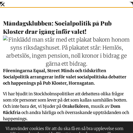
Måndagsklubben: Socialpolitik på Pub
Kloster drar igång inför valet!
Föreningarna Equal, Street Minds och tidskriften
Socialpolitik arrangerar inför valet socialpolitiska debatter
och happenings på Pub Kloster, Hornsgatan.
Vi har bjudit in Stockholmspolitiker att debattera olika frågor
som rör personer som lever på det som kallas samhälles botten.
Och inte bara det, vi bjuder på
Orakelkören
, musik av
Dom
ﬂäckfria
och andra härliga och överraskande uppträdanden och
happenings.
Vi använder cookies för att du ska få en så bra upplevelse som
Kom in, svinga en bägare och låt dig beröras och förföras!