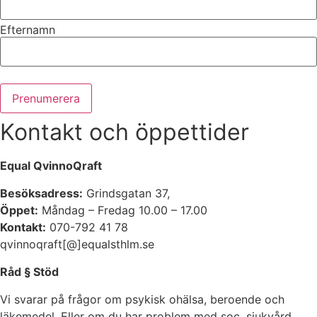
Efternamn
Kontakt och öppettider
Equal QvinnoQraft
Besöksadress:
Grindsgatan 37,
Öppet:
Måndag – Fredag 10.00 – 17.00
Kontakt:
070-792 41 78
qvinnoqraft[@]equalsthlm.se
Råd § Stöd
Vi svarar på frågor om psykisk ohälsa, beroende och
läkemedel. Eller om du har problem med soc, sjukvård