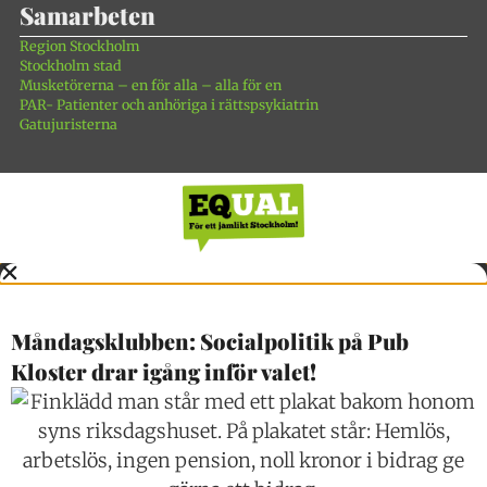
Samarbeten
Region Stockholm
Stockholm stad
Musketörerna – en för alla – alla för en
PAR- Patienter och anhöriga i rättspsykiatrin
Gatujuristerna
Måndagsklubben: Socialpolitik på Pub
Kloster drar igång inför valet!