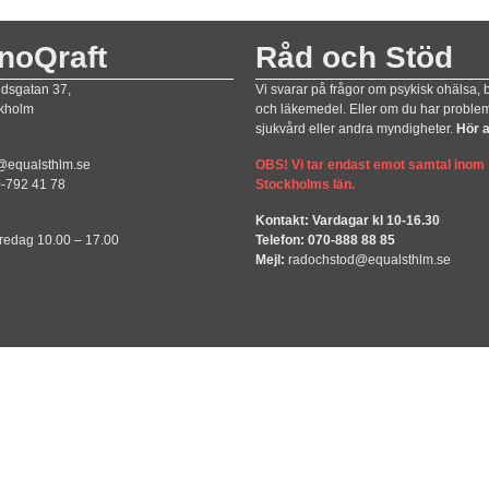
noQraft
Råd och Stöd
ndsgatan 37,
Vi svarar på frågor om psykisk ohälsa,
ckholm
och läkemedel. Eller om du har proble
sjukvård eller andra myndigheter.
Hör a
@equalsthlm.se
OBS! Vi tar endast emot samtal inom
0-792 41 78
Stockholms län.
Kontakt: Vardagar kl 10-16.30
redag 10.00 – 17.00
Telefon: 070-888 88 85
Mejl:
radochstod@equalsthlm.se