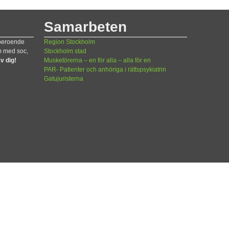
Samarbeten
 beroende
Region Stockholm
m med soc,
Stockholm stad
v dig!
Musketörerna – en för alla – alla för en
PAR- Patienter och anhöriga i rättspsykiatrin
Gatujuristerna