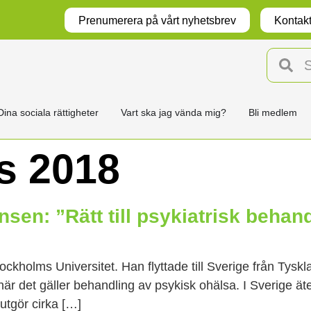
Prenumerera på vårt nyhetsbrev
Kontakt
Dina sociala rättigheter
Vart ska jag vända mig?
Bli medlem
s 2018
sen: ”Rätt till psykiatrisk behan
ockholms Universitet. Han flyttade till Sverige från Tysk
är det gäller behandling av psykisk ohälsa. I Sverige ä
utgör cirka […]