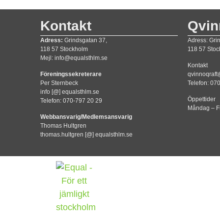
Kontakt
Qvin
Adress:
Grindsgatan 37,
Adress: Gri
118 57 Stockholm
118 57 Sto
Mejl: info@equalsthlm.se
Kontakt
Föreningssekreterare
qvinnoqraft
Per Sternbeck
Telefon: 07
info [@] equalsthlm.se
Öppettider
Telefon: 070-797 20 29
Måndag – F
Webbansvarig/Medlemsansvarig
Thomas Hultgren
thomas.hultgren [@] equalsthlm.se