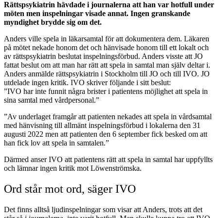
Rättspsykiatrin hävdade i journalerna att han var hotfull under
möten men inspelningar visade annat. Ingen granskande
myndighet brydde sig om det.
Anders ville spela in läkarsamtal för att dokumentera dem. Läkaren
på mötet nekade honom det och hänvisade honom till ett lokalt och
av rättspsykiatrin beslutat inspelningsförbud. Anders visste att JO
fattat beslut om att man har rätt att spela in samtal man själv deltar i.
Anders anmälde rättspsykiatrin i Stockholm till JO och till IVO. JO
utdelade ingen kritik. IVO skriver följande i sitt beslut:
”IVO har inte funnit några brister i patientens möjlighet att spela in
sina samtal med vårdpersonal.”
”Av underlaget framgår att patienten nekades att spela in vårdsamtal
med hänvisning till allmänt inspelningsförbud i lokalerna den 31
augusti 2022 men att patienten den 6 september fick besked om att
han fick lov att spela in samtalen.”
Därmed anser IVO att patientens rätt att spela in samtal har uppfyllts
och lämnar ingen kritik mot Löwenströmska.
Ord står mot ord, säger IVO
Det finns alltså ljudinspelningar som visar att Anders, trots att det