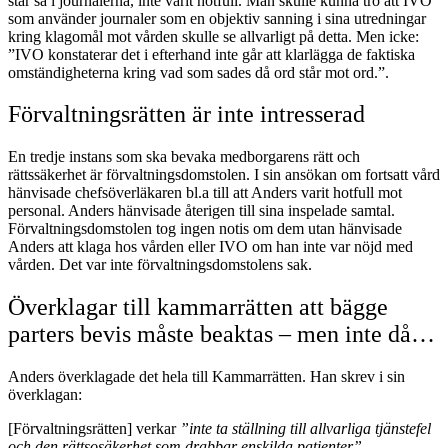
står så i journalerna, inte varit hotfull. Man skulle kunna tro att IVO
som använder journaler som en objektiv sanning i sina utredningar
kring klagomål mot vården skulle se allvarligt på detta. Men icke:
”IVO konstaterar det i efterhand inte går att klarlägga de faktiska
omständigheterna kring vad som sades då ord står mot ord.”.
Förvaltningsrätten är inte intresserad
En tredje instans som ska bevaka medborgarens rätt och
rättssäkerhet är förvaltningsdomstolen. I sin ansökan om fortsatt vård
hänvisade chefsöverläkaren bl.a till att Anders varit hotfull mot
personal. Anders hänvisade återigen till sina inspelade samtal.
Förvaltningsdomstolen tog ingen notis om dem utan hänvisade
Anders att klaga hos vården eller IVO om han inte var nöjd med
vården. Det var inte förvaltningsdomstolens sak.
Överklagar till kammarrätten att bägge
parters bevis måste beaktas – men inte då…
Anders överklagade det hela till Kammarrätten. Han skrev i sin
överklagan:
[Förvaltningsrätten] verkar
”inte ta ställning till allvarliga tjänstefel
och den rättsosäkerhet som drabbar enskilda patienter”
.