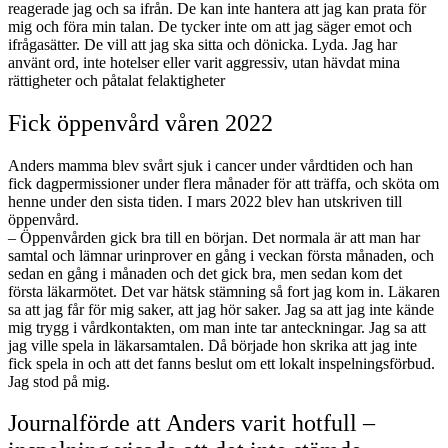
reagerade jag och sa ifrån. De kan inte hantera att jag kan prata för
mig och föra min talan. De tycker inte om att jag säger emot och
ifrågasätter. De vill att jag ska sitta och dönicka. Lyda. Jag har
använt ord, inte hotelser eller varit aggressiv, utan hävdat mina
rättigheter och påtalat felaktigheter
Fick öppenvård våren 2022
Anders mamma blev svårt sjuk i cancer under vårdtiden och han
fick dagpermissioner under flera månader för att träffa, och sköta om
henne under den sista tiden. I mars 2022 blev han utskriven till
öppenvård.
– Öppenvården gick bra till en början. Det normala är att man har
samtal och lämnar urinprover en gång i veckan första månaden, och
sedan en gång i månaden och det gick bra, men sedan kom det
första läkarmötet. Det var hätsk stämning så fort jag kom in. Läkaren
sa att jag får för mig saker, att jag hör saker. Jag sa att jag inte kände
mig trygg i vårdkontakten, om man inte tar anteckningar. Jag sa att
jag ville spela in läkarsamtalen. Då började hon skrika att jag inte
fick spela in och att det fanns beslut om ett lokalt inspelningsförbud.
Jag stod på mig.
Journalförde att Anders varit hotfull –