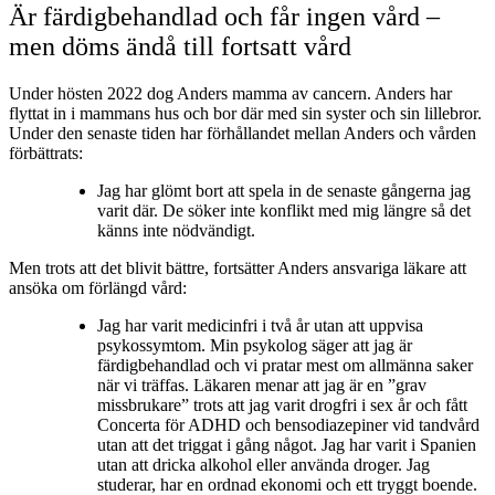
Är färdigbehandlad och får ingen vård –
men döms ändå till fortsatt vård
Under hösten 2022 dog Anders mamma av cancern. Anders har
flyttat in i mammans hus och bor där med sin syster och sin lillebror.
Under den senaste tiden har förhållandet mellan Anders och vården
förbättrats:
Jag har glömt bort att spela in de senaste gångerna jag
varit där. De söker inte konflikt med mig längre så det
känns inte nödvändigt.
Men trots att det blivit bättre, fortsätter Anders ansvariga läkare att
ansöka om förlängd vård:
Jag har varit medicinfri i två år utan att uppvisa
psykossymtom. Min psykolog säger att jag är
färdigbehandlad och vi pratar mest om allmänna saker
när vi träffas. Läkaren menar att jag är en ”grav
missbrukare” trots att jag varit drogfri i sex år och fått
Concerta för ADHD och bensodiazepiner vid tandvård
utan att det triggat i gång något. Jag har varit i Spanien
utan att dricka alkohol eller använda droger. Jag
studerar, har en ordnad ekonomi och ett tryggt boende.