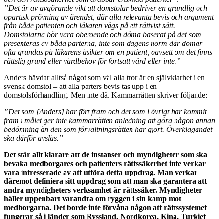
”Det är av avgörande vikt att domstolar bedriver en grundlig och
opartisk prövning av ärendet, där alla relevanta bevis och argument
från både patienten och läkaren vägs på ett rättvist sätt.
Domstolarna bör vara oberoende och döma baserat på det som
presenteras av båda parterna, inte som dagens norm där domar
ofta grundas på läkarens åsikter om en patient, oavsett om det finns
rättslig grund eller vårdbehov för fortsatt vård eller inte.”
Anders hävdar alltså något som väl alla tror är en självklarhet i en
svensk domstol – att alla parters bevis tas upp i en
domstolsförhandling. Men inte då. Kammarrätten skriver följande:
”Det som [Anders] har fört fram och det som i övrigt har kommit
fram i målet ger inte kammarrätten anledning att göra någon annan
bedömning än den som förvaltningsrätten har gjort. Överklagandet
ska därför avslås.”
Det står allt klarare att de instanser och myndigheter som ska
bevaka medborgares och patienters rättssäkerhet inte verkar
vara intresserade av att utföra detta uppdrag. Man verkar
däremot definiera sitt uppdrag som att man ska garantera att
andra myndigheters verksamhet är rättssäker. Myndigheter
håller uppenbart varandra om ryggen i sin kamp mot
medborgarna. Det borde inte förvåna någon att rättssystemet
fungerar så i länder som Ryssland, Nordkorea, Kina, Turkiet