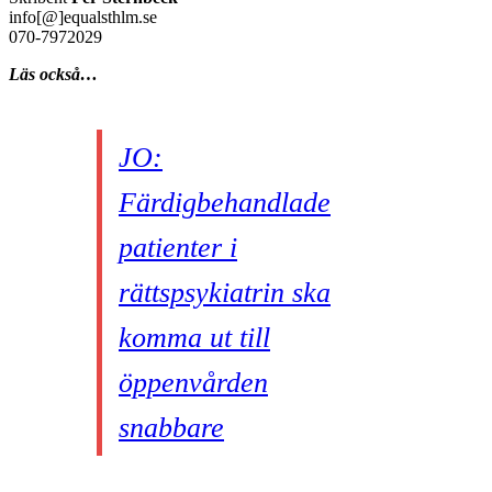
info[@]equalsthlm.se
070-7972029
Läs också…
JO:
Färdigbehandlade
patienter i
rättspsykiatrin ska
komma ut till
öppenvården
snabbare