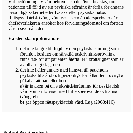
Vid bedömning av vårdbehovet ska det även beaktas, om
patienten till följd av sin psykiska störning är farlig för annans
personliga säkerhet eller fysiska eller psykiska hälsa.
Rättspsykiatrisk tvångsvård ges i sexmånadersperioder där
chefsöverläkaren ansöker hos förvaltningsdomstol om fortsatt
vård i sex månader
Vården ska upphöra när
det inte längre till följd av den psykiska störning som
föranlett beslutet om särskild utskrivningsprövning
finns risk för att patienten återfaller i brottslighet som är
av allvarligt slag, och
det inte heller annars med hänsyn till patientens
psykiska tillstånd och personliga förhållanden i övrigt är
påkallat att han eller hon
a) är intagen på en sjukvårdsinrättning för psykiatrisk
vård som är förenad med frihetsberövande och annat
tvång, eller
b) ges öppen rättspsykiatrisk vård. Lag (2008:416).
Skribent
Per Sternbeck