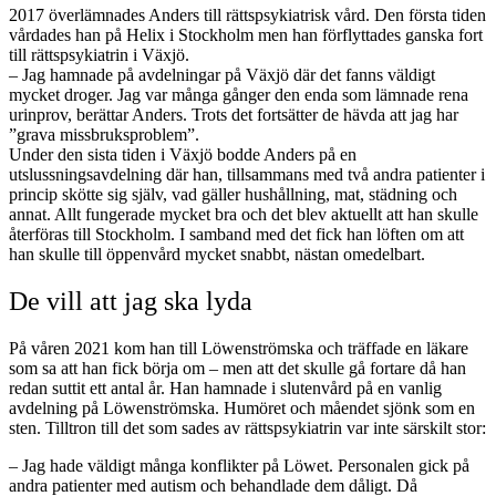
2017 överlämnades Anders till rättspsykiatrisk vård. Den första tiden
vårdades han på Helix i Stockholm men han förflyttades ganska fort
till rättspsykiatrin i Växjö.
– Jag hamnade på avdelningar på Växjö där det fanns väldigt
mycket droger. Jag var många gånger den enda som lämnade rena
urinprov, berättar Anders. Trots det fortsätter de hävda att jag har
”grava missbruksproblem”.
Under den sista tiden i Växjö bodde Anders på en
utslussningsavdelning där han, tillsammans med två andra patienter i
princip skötte sig själv, vad gäller hushållning, mat, städning och
annat. Allt fungerade mycket bra och det blev aktuellt att han skulle
återföras till Stockholm. I samband med det fick han löften om att
han skulle till öppenvård mycket snabbt, nästan omedelbart.
De vill att jag ska lyda
På våren 2021 kom han till Löwenströmska och träffade en läkare
som sa att han fick börja om – men att det skulle gå fortare då han
redan suttit ett antal år. Han hamnade i slutenvård på en vanlig
avdelning på Löwenströmska. Humöret och måendet sjönk som en
sten. Tilltron till det som sades av rättspsykiatrin var inte särskilt stor:
– Jag hade väldigt många konflikter på Löwet. Personalen gick på
andra patienter med autism och behandlade dem dåligt. Då