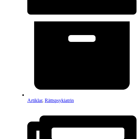
Artiklar
,
Rättspsykiatrin