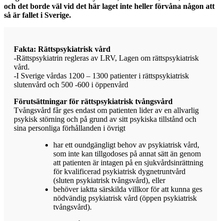
och det borde väl vid det här laget inte heller förvåna någon att
så är fallet i Sverige.
Fakta: Rättspsykiatrisk vård
-Rättspsykiatrin regleras av LRV, Lagen om rättspsykiatrisk
vård.
-I Sverige vårdas 1200 – 1300 patienter i rättspsykiatrisk
slutenvård och 500 -600 i öppenvård
Förutsättningar för rättspsykiatrisk tvångsvård
Tvångsvård får ges endast om patienten lider av en allvarlig
psykisk störning och på grund av sitt psykiska tillstånd och
sina personliga förhållanden i övrigt
har ett oundgängligt behov av psykiatrisk vård,
som inte kan tillgodoses på annat sätt än genom
att patienten är intagen på en sjukvårdsinrättning
för kvalificerad psykiatrisk dygnetruntvård
(sluten psykiatrisk tvångsvård), eller
behöver iaktta särskilda villkor för att kunna ges
nödvändig psykiatrisk vård (öppen psykiatrisk
tvångsvård).