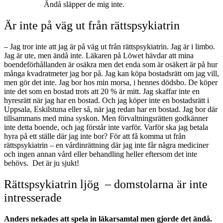
Ändå släpper de mig inte.
Är inte på väg ut från rättspsykiatrin
– Jag tror inte att jag är på väg ut från rättspsykiatrin. Jag är i limbo.
Jag är ute, men ändå inte. Läkaren på Löwet hävdar att mina
boendeförhållanden är osäkra men det enda som är osäkert är på hur
många kvadratmeter jag bor på. Jag kan köpa bostadsrätt om jag vill,
men gör det inte. Jag bor hos min morsa, i hennes dödsbo. De köper
inte det som en bostad trots att 20 % är mitt. Jag skaffar inte en
hyresrätt när jag har en bostad. Och jag köper inte en bostadsrätt i
Uppsala, Eskilstuna eller så, när jag redan har en bostad. Jag bor där
tillsammans med mina syskon. Men förvaltningsrätten godkänner
inte detta boende, och jag förstår inte varför. Varför ska jag betala
hyra på ett ställe där jag inte bor? För att få komma ut från
rättspsykiatrin – en vårdinrättning där jag inte får några mediciner
och ingen annan vård eller behandling heller eftersom det inte
behövs. Det är ju sjukt!
Rättspsykiatrin ljög – domstolarna är inte
intresserade
Anders nekades att spela in läkarsamtal men gjorde det ändå.