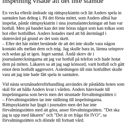
inspelning visade att det inte stämde
En vecka efteråt ändrade sig rättspsykiatrin och lät Anders spela in
samtalen han deltog i. På det första mötet, som Anders alltså har
inspelat, påstår rättspsykiatrin i sina journalanteckningar att han var
hotfull. Men på bandet kan det inte höras något som kan tolkas som
hot eller hotfullhet. Anders hotades med att bli återinlagd i
slutenvård på grund av det som skett.
– Efter det här mötet bestämde de att det inte skulle vara någon
kontakt alls mellan dem och mig. Jag skulle bara in, lämna urinprov
och sedan gå ut igen. Inget samtal. Ändå skrev de i
journalanteckningarna att jag var hotfull på telefon och hade hotat
dem på möten. Läkaren sa att jag sagt könsord, varit hotfull och gått
emot dem hotfullt aggressivt. Anledningen till min hotfullhet skulle
vara att jag inte hade fått spela in samtalen.
Vid nästa sexmånadersförhandling användes de påstådda hoten som
skäl för att hålla Anders kvar i vården. Anders hänvisade till
inspelningarna som bevis men det struntade förvaltningsrätten i:
– Förvaltningsrätten tar inte ställning till inspelningarna.
Rättspsykiatrin har ljugit i journalen men det har inte
förvaltningsrätten med att göra, anser förvaltningsrätten. ”Det ska
jag ta upp med läkaren” och ”Det är en fråga för IVO”, sa
förvaltningsrätten och dömde till fortsatt vård.