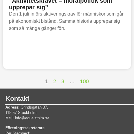
”Aktivitetskravet – moralpolitik som
upprepar sig”
Den 1 juli införs aktiveringskrav för människor som går
på ekonomiskt bistånd. Samma historia upprepar sig
som så många gånger förr.
1
2
3
…
100
Kontakt
Adress:
Grindsgatan 37,
118 57 Stockholm
Mejl: info@equalsthlm.se
Föreningssekreterare
Per Sternbeck