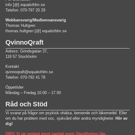
info [@] equalsthlm.se
Telefon: 070-797 20 29
Webbansvarig/Medlemsansvarig
Thomas Hultgren
thomas.hultgren [@] equalsthlm.se
QvinnoQraft
Adress: Grindsgatan 37,
118 57 Stockholm
Kontakt
qvinnoqraft@equalsthlm.se
Telefon: 070-792 41 78
Öppettider
Måndag – Fredag 10.00 – 17.00
Råd och Stöd
Vi svarar på frågor om psykisk ohälsa, beroende och läkemedel. Eller
om du har problem med soc, sjukvård eller andra myndigheter.
Hör av
dig!
OBS! Vi tar endast emot samtal inom Stockholms län.