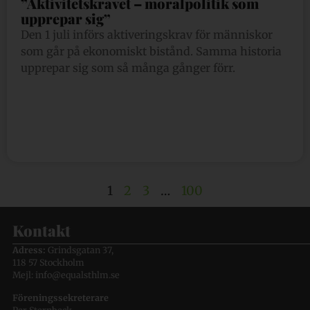
”Aktivitetskravet – moralpolitik som
upprepar sig”
Den 1 juli införs aktiveringskrav för människor
som går på ekonomiskt bistånd. Samma historia
upprepar sig som så många gånger förr.
1
2
3
…
100
Kontakt
Adress:
Grindsgatan 37,
118 57 Stockholm
Mejl: info@equalsthlm.se
Föreningssekreterare