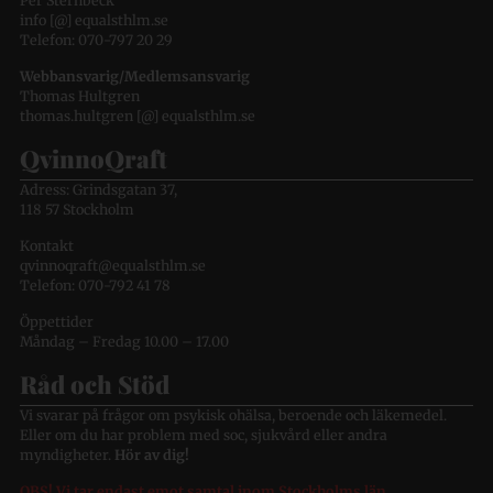
Per Sternbeck
info [@] equalsthlm.se
Telefon: 070-797 20 29
Webbansvarig/Medlemsansvarig
Thomas Hultgren
thomas.hultgren [@] equalsthlm.se
QvinnoQraft
Adress: Grindsgatan 37,
118 57 Stockholm
Kontakt
qvinnoqraft@equalsthlm.se
Telefon: 070-792 41 78
Öppettider
Måndag – Fredag 10.00 – 17.00
Råd och Stöd
Vi svarar på frågor om psykisk ohälsa, beroende och läkemedel.
Eller om du har problem med soc, sjukvård eller andra
myndigheter.
Hör av dig!
OBS! Vi tar endast emot samtal inom Stockholms län.