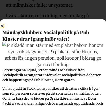
att människor faller ur systemet.
I våras kom en utredning med förslag på
ändringar av sjukförsäkringarna som
tillsattes utav regeringen under förra
Måndagsklubben: Socialpolitik på Pub
mandatperioden. Utredningen hade mycket
Kloster drar igång inför valet!
kritik mot dagens system men än så länge
har inte regeringen infört några av förslagen.
Enligt Shekarabi kommer lagförslag ”så fort
det finns politiska förutsättningar för att
Föreningarna Equal, Street Minds och tidskriften
genomföra dem.”
Socialpolitik arrangerar inför valet socialpolitiska debatter
och happenings på Pub Kloster, Hornsgatan.
”Enligt Shekarabi krävs budgetdiskussioner
Vi har bjudit in Stockholmspolitiker att debattera olika frågor
med samarbetspartierna för att genomföra
som rör personer som lever på det som kallas samhälles botten.
förändringarna eftersom dessa skulle
Och inte bara det, vi bjuder på
Orakelkören
, musik av
Dom
ﬂäckfria
och andra härliga och överraskande uppträdanden och
påverka statens finanser.”