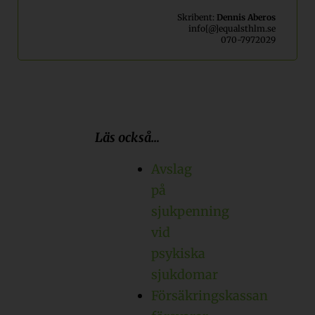
Skribent:
Dennis Aberos
info[@]equalsthlm.se
070-7972029
Läs också…
Avslag
på
sjukpenning
vid
psykiska
sjukdomar
Försäkringskassan