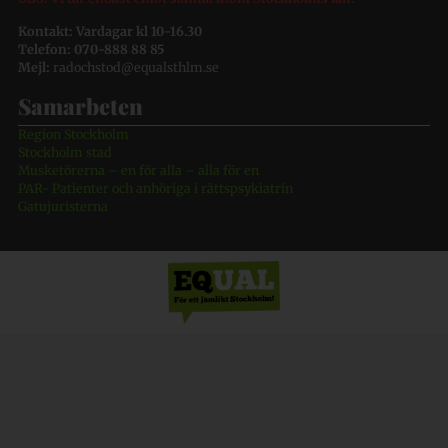
Kontakt: Vardagar kl 10-16.30
Telefon: 070-888 88 85
Mejl:
radochstod@equalsthlm.se
Samarbeten
Region Stockholm
Stockholm stad
Musketörerna – en för alla – alla för en
PAR- Patienter och anhöriga i rättspsykiatrin
Gatujuristerna