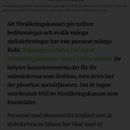
Försäkringskassan fick i uppdrag från regeringen år 2016 att minska antalet sjukskrivningar. Ett
mål om ett sjuktal på 9,0 fram till år 2020 lades. Foto: vladuzn (AdobeStock.com)
Att Försäkringskassan gör tuffare
bedömningar och avslår många
sjukskrivningar har inte passerat många
förbi.
Tidningen Arbetet har synat
Försäkringskassans arbete i flera artiklar
De
belyser konsekvenserna det får för
människorna som drabbas, men även hur
det påverkar socialtjänsten. Det är ingen
smickrande bild av Försäkringskassan som
framträder.
Personer med ekonomiskt bistånd som är
sjukskrivna av läkare har ökat med 42