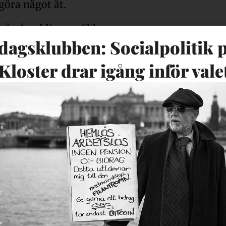
göra något åt.
å gång blir anmälda,
agsklubben: Socialpolitik 
laner man gjort för att
n kunna klämma åt
Kloster drar igång inför vale
mora där det ju var ett
IVO gällande deras
ra kommuner som
ystem att spara pengar
gar om t.ex. plats på
på boenden ut till