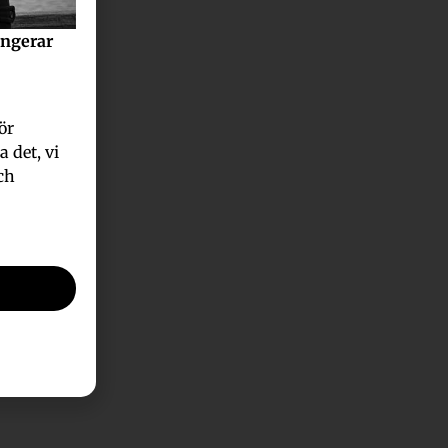
angerar
ör
 det, vi
ch