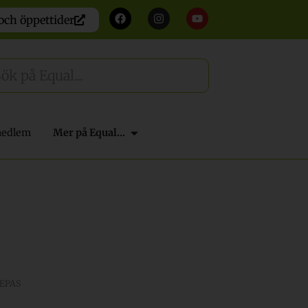
och öppettider
medlem
Mer på Equal...
EPAS