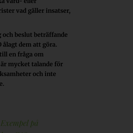
ka vård- eller
ter vad gäller insatser,
g och beslut beträffande
 ålagt dem att göra.
till en fråga om
i är mycket talande för
erksamheter och inte
e.
Exempel på