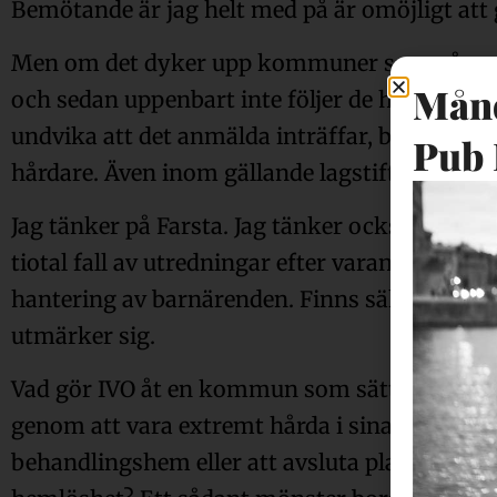
Bemötande är jag helt med på är omöjligt att 
Men om det dyker upp kommuner som gång p
Månd
och sedan uppenbart inte följer de handlingsp
undvika att det anmälda inträffar, borde ma
Pub 
hårdare. Även inom gällande lagstiftning.
Jag tänker på Farsta. Jag tänker också på Hede
tiotal fall av utredningar efter varandra från 
hantering av barnärenden. Finns säkert fle
utmärker sig.
Vad gör IVO åt en kommun som sätter det i s
genom att vara extremt hårda i sina bedömnin
behandlingshem eller att avsluta placeringar 