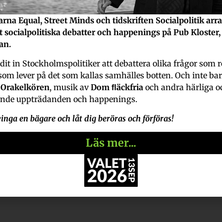
endera i
rna Equal, Street Minds och tidskriften Socialpolitik arr
et socialpolitiska debatter och happenings på Pub Kloster,
an.
 förklara hur jag menar.
dit in Stockholmspolitiker att debattera olika frågor som r
om missnöje med beslut
som lever på det som kallas samhälles botten. Och inte bara
å
Orakelkören
, musik av
Dom ﬂäckfria
och andra härliga o
en upprepas eller om det
ande uppträdanden och happenings.
ämnd kan alltså ha en
inga en bägare och låt dig beröras och förföras!
andlingshem som vi inte
Läs mer...
rför vi inte kan belägga
verlägger i alla fall där