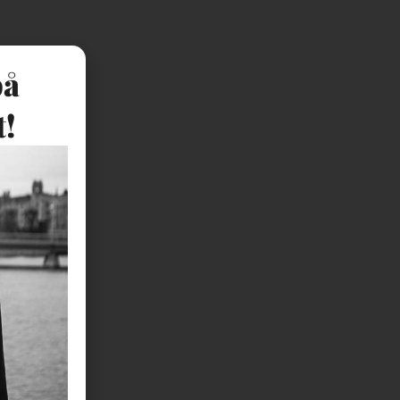
på
t!