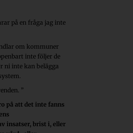
arar på en fråga jag inte
 handlar om kommuner
enbart inte följer de
ör ni inte kan belägga
 system.
renden. ”
o på att det inte fanns
ens
insatser, brist i, eller