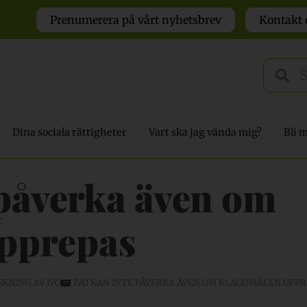
Prenumerera på vårt nyhetsbrev
Kontakt 
Dina sociala rättigheter
Vart ska jag vända mig?
Bli 
 påverka även om
pprepas
KNING AV IVO
IVO KAN INTE PÅVERKA ÄVEN OM KLAGOMÅLEN UPPR