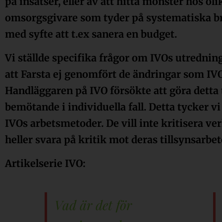
på insatser, eller av att hitta mönster hos oli
omsorgsgivare som tyder på systematiska bris
med syfte att t.ex sanera en budget.
Vi ställde specifika frågor om IVOs utrednin
att Farsta ej genomfört de ändringar som IVO
Handläggaren på IVO försökte att göra detta 
bemötande i individuella fall. Detta tycker v
IVOs arbetsmetoder. De vill inte kritisera v
heller svara på kritik mot deras tillsynsarbet
Artikelserie IVO:
Vad är det för