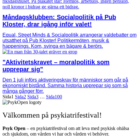
Måndagsklubben: Socialpolitik på Pub
Kloster, drar igång inför valet!
Equal, Street Minds & Socialpolitik arrangerar valdebatter om
utsatthet på Pub Kloster! Politikermöten, musik &
happenings. Kom, svinga en bägare & berörs.
”Aktivitetskravet – moralpolitik som
upprepar sig”
Den 1 juli införs aktiveringskrav för människor som går på
ekonomiskt bistånd. Samma historia upprepar sig som så
många gånger förr.
Sida
1
Sida
2
Sida
3
…
Sida
100
Välkommen på psykiatrifestival!
Psyk Open
– en psykiatrifestival om att leva med psykisk ohälsa
och sjukdom, om vården vi har och vården vi behöver.