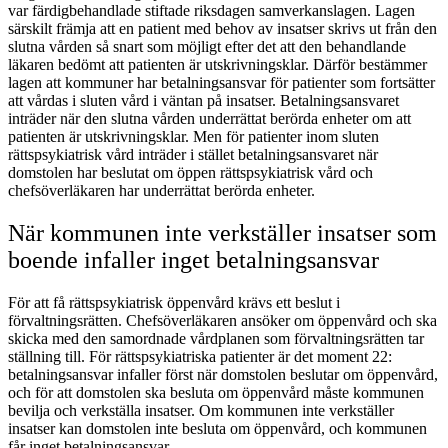
var färdigbehandlade stiftade riksdagen samverkanslagen. Lagen
särskilt främja att en patient med behov av insatser skrivs ut från den
slutna vården så snart som möjligt efter det att den behandlande
läkaren bedömt att patienten är utskrivningsklar. Därför bestämmer
lagen att kommuner har betalningsansvar för patienter som fortsätter
att vårdas i sluten vård i väntan på insatser. Betalningsansvaret
inträder när den slutna vården underrättat berörda enheter om att
patienten är utskrivningsklar. Men för patienter inom sluten
rättspsykiatrisk vård inträder i stället betalningsansvaret när
domstolen har beslutat om öppen rättspsykiatrisk vård och
chefsöverläkaren har underrättat berörda enheter.
När kommunen inte verkställer insatser som
boende infaller inget betalningsansvar
För att få rättspsykiatrisk öppenvård krävs ett beslut i
förvaltningsrätten. Chefsöverläkaren ansöker om öppenvård och ska
skicka med den samordnade vårdplanen som förvaltningsrätten tar
ställning till. För rättspsykiatriska patienter är det moment 22:
betalningsansvar infaller först när domstolen beslutar om öppenvård,
och för att domstolen ska besluta om öppenvård måste kommunen
bevilja och verkställa insatser. Om kommunen inte verkställer
insatser kan domstolen inte besluta om öppenvård, och kommunen
får inget betalningsansvar.