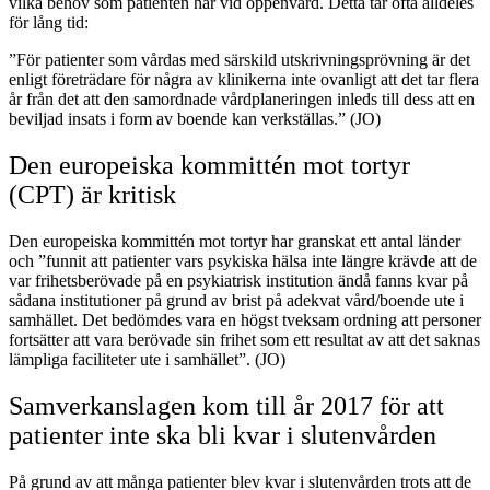
vilka behov som patienten har vid öppenvård. Detta tar ofta alldeles
för lång tid:
”För patienter som vårdas med särskild utskrivningsprövning är det
enligt företrädare för några av klinikerna inte ovanligt att det tar flera
år från det att den samordnade vårdplaneringen inleds till dess att en
beviljad insats i form av boende kan verkställas.” (JO)
Den europeiska kommittén mot tortyr
(CPT) är kritisk
Den europeiska kommittén mot tortyr har granskat ett antal länder
och ”funnit att patienter vars psykiska hälsa inte längre krävde att de
var frihetsberövade på en psykiatrisk institution ändå fanns kvar på
sådana institutioner på grund av brist på adekvat vård/boende ute i
samhället. Det bedömdes vara en högst tveksam ordning att personer
fortsätter att vara berövade sin frihet som ett resultat av att det saknas
lämpliga faciliteter ute i samhället”. (JO)
Samverkanslagen kom till år 2017 för att
patienter inte ska bli kvar i slutenvården
På grund av att många patienter blev kvar i slutenvården trots att de