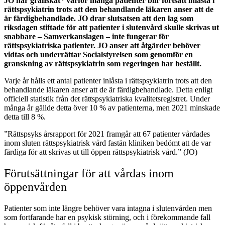
JO har granskat* varför många patienter blir fortsatt inlåsta i
rättspsykiatrin trots att den behandlande läkaren anser att de
är färdigbehandlade. JO drar slutsatsen att den lag som
riksdagen stiftade för att patienter i slutenvård skulle skrivas ut
snabbare – Samverkanslagen – inte fungerar för
rättspsykiatriska patienter. JO anser att åtgärder behöver
vidtas och underrättar Socialstyrelsen som genomför en
granskning av rättspsykiatrin som regeringen har beställt.
Varje år hålls ett antal patienter inlåsta i rättspsykiatrin trots att den
behandlande läkaren anser att de är färdigbehandlade. Detta enligt
officiell statistik från det rättspsykiatriska kvalitetsregistret. Under
många år gällde detta över 10 % av patienterna, men 2021 minskade
detta till 8 %.
”Rättspsyks årsrapport för 2021 framgår att 67 patienter vårdades
inom sluten rättspsykiatrisk vård fastän kliniken bedömt att de var
färdiga för att skrivas ut till öppen rättspsykiatrisk vård.” (JO)
Förutsättningar för att vårdas inom
öppenvården
Patienter som inte längre behöver vara intagna i slutenvården men
som fortfarande har en psykisk störning, och i förekommande fall