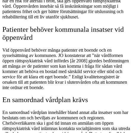
har en risk för återfall i brott, ska ges öppenvård rättspsykiatrisk
vård. Öppenvården innebär så få inskränkningar som möjligt i
patientens frihet och ger bättre förutsättningar för utslussning och
rehabilitering till ett liv utanför sjukhuset.
Patienter behöver kommunala insatser vid
öppenvård
Vid öppenvård behöver många patienter ett boende och en
sysselsättning av kommunen. JO konstaterar att ”när vårdformen
öppen rättspsykiatrisk vård infördes [år 2008] gjordes bedömningen
att många av de patienter som kan komma i fråga för sådan vård
kommer att behöva en bostad med särskild service eller stöd och
service för att klara ett eget boende.” Enligt kvalitetsregistret är
orsaken till att patienten blir kvar i slutenvården ofta att kommunen
inte ordnar ett boende.
En samordnad vårdplan krävs
En samordnad vårdplan innehåller bland annat alla insatser som har
beslutats om och beviljats av kommunen och regionen.
Chefsöverläkaren ska i god tid innan en anmälan om öppen
rättspsykiatrisk vård inlämnas kontakta socialtjänsten som ska utreda