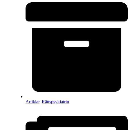
Artiklar
,
Rättspsykiatrin