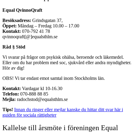
Equal QvinnoQraft
Besöksadress:
Grindsgatan 37,
Öppet:
Måndag – Fredag 10.00 – 17.00
Kontakt:
070-792 41 78
qvinnoqraft[@]equalsthlm.se
Råd § Stöd
Vi svarar på frågor om psykisk ohälsa, beroende och läkemedel.
Eller om du har problem med soc, sjukvård eller andra myndigheter.
Hör av dig!
OBS! Vi tar endast emot samtal inom Stockholms län.
Kontakt:
Vardagar kl 10-16.30
Telefon:
070-888 88 85
Mejla:
radochstod@equalsthlm.se
Tips!
Innan du ringer eller mejlar kanske du hittar ditt svar här i
guiden för sociala rättigheter
Kallelse till årsmöte i föreningen Equal