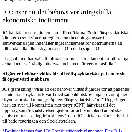
JO anser att det behövs verkningsfulla
ekonomiska incitament
JO har talat med regionerna och företrädarna för de rättspsykiatriska
klinikerna som säger att reglerna om betalningsansvar i
samverkanslagen innehåller inget incitament för kommunerna att
tillhandahålla tillräckliga insatser. Om detta säger JO:
”Lagstiftaren har valt att införa ekonomiska incitament för att främja
detta. Det är då viktigt att dessa incitament är verkningsfulla.”
Åtgärder behöver vidtas för att rättspsykiatriska patienter ska
få öppenvård snabbare
JOs granskning ”visar att det behöver vidtas åtgärder för att patienter
i sluten rättspsykiatrisk vård med särskild utskrivningsprövning mer
skyndsamt ska kunna ges öppen rättspsykiatrisk vård.” Regeringen
har i ett svar till komm.ittén mot tortyr (CPT) hänvisat till det
uppdrag som Socialstyrelsen genomför och som bland annat ska
analysera utslussning från slutenvården. JO skickar därför sitt beslut
till både regeringen och Socialstyrelsen.
*
Beslutet hämtas från JO: Chefsjustitieombudsmannen Dnr O 1-