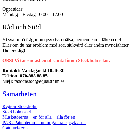
Öppettider
Måndag – Fredag 10.00 – 17.00
Råd och Stöd
Vi svarar på frågor om psykisk ohälsa, beroende och läkemedel.
Eller om du har problem med soc, sjukvård eller andra myndigheter.
Hör av dig!
OBS! Vi tar endast emot samtal inom Stockholms län.
Kontakt: Vardagar kl 10-16.30
Telefon: 070-888 88 85
Mejl:
radochstod@equalsthlm.se
Samarbeten
Region Stockholm
Stockholm stad
Musketörerna – en för alla – alla för en
PAR- Patienter och anhöriga i rättspsykiatrin
Gatujuristerna