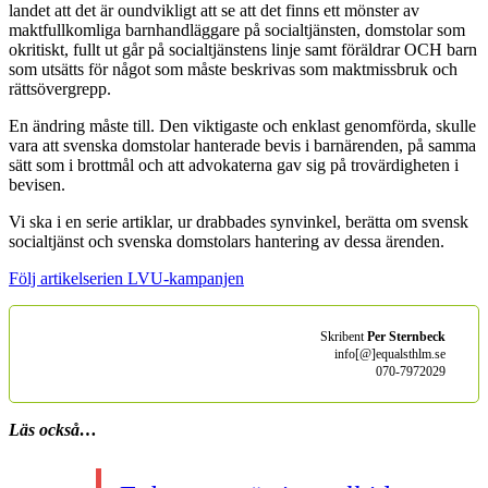
landet att det är oundvikligt att se att det finns ett mönster av
maktfullkomliga barnhandläggare på socialtjänsten, domstolar som
okritiskt, fullt ut går på socialtjänstens linje samt föräldrar OCH barn
som utsätts för något som måste beskrivas som maktmissbruk och
rättsövergrepp.
En ändring måste till. Den viktigaste och enklast genomförda, skulle
vara att svenska domstolar hanterade bevis i barnärenden, på samma
sätt som i brottmål och att advokaterna gav sig på trovärdigheten i
bevisen.
Vi ska i en serie artiklar, ur drabbades synvinkel, berätta om svensk
socialtjänst och svenska domstolars hantering av dessa ärenden.
Följ artikelserien LVU-kampanjen
Skribent
Per Sternbeck
info[@]equalsthlm.se
070-7972029
Läs också…