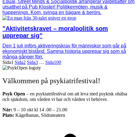
Equal, Street Minds & Socialpolitik arrangerar valdebatter om
utsatthet på Pub Kloster! Politikermöten, musik &
happenings. Kom, svinga en bägare & berörs.
”Aktivitetskravet – moralpolitik som
upprepar sig”
Den 1 juli införs aktiveringskrav för människor som går på
ekonomiskt bistånd. Samma historia upprepar sig som så
många gånger förr.
Sida
1
Sida
2
Sida
3
…
Sida
100
Välkommen på psykiatrifestival!
Psyk Open
– en psykiatrifestival om att leva med psykisk ohälsa
och sjukdom, om vården vi har och vården vi behöver.
När:
9 – 10 okt kl 14 .00 – 21.00
Plats:
Kägelbanan, Södrateatern