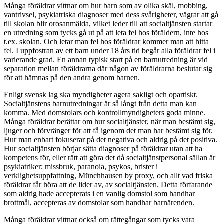
Många föräldrar vittnar om hur barn som av olika skäl, mobbing,
vantrivsel, psykiatriska diagnoser med dess svårigheter, vägrar att gå
till skolan blir orosanmälda, vilket leder till att socialtjänsten startar
en utredning som tycks gå ut på att leta fel hos föräldern, inte hos
t.ex. skolan. Och letar man fel hos föräldrar kommer man att hitta
fel. I uppfostran av ett barn under 18 års tid begår alla föräldrar fel i
varierande grad. En annan typisk start på en barnutredning är vid
separation mellan föräldrarna där någon av föräldrarna beslutar sig
för att hämnas på den andra genom barnen.
Enligt svensk lag ska myndigheter agera sakligt och opartiskt.
Socialtjänstens barnutredningar är så långt från detta man kan
komma. Med domstolars och kontrollmyndigheters goda minne.
Många föräldrar berättar om hur socialtjänster, när man bestämt sig,
ljuger och förvränger för att få igenom det man har bestämt sig för.
Hur man enbart fokuserar på det negativa och aldrig på det positiva.
Hur socialtjänsten börjar sätta diagnoser på föräldrar utan att ha
kompetens för, eller rätt att göra det då socialtjänstpersonal sällan är
psykiatriker; missbruk, paranoia, psykos, brister i
verklighetsuppfattning, Münchhausen by proxy, och allt vad friska
föräldrar får höra att de lider av, av socialtjänsten. Detta förfarande
som aldrig hade accepterats i en vanlig domstol som handhar
brottmål, accepteras av domstolar som handhar barnärenden.
Många föräldrar vittnar också om rättegångar som tycks vara