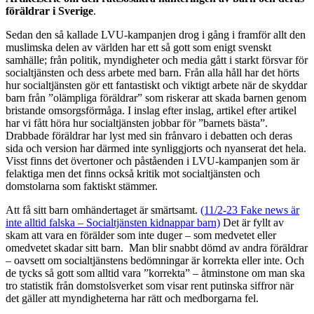
föräldrar i Sverige
.
Sedan den så kallade LVU-kampanjen drog i gång i framför allt den
muslimska delen av världen har ett så gott som enigt svenskt
samhälle; från politik, myndigheter och media gått i starkt försvar för
socialtjänsten och dess arbete med barn. Från alla håll har det hörts
hur socialtjänsten gör ett fantastiskt och viktigt arbete när de skyddar
barn från ”olämpliga föräldrar” som riskerar att skada barnen genom
bristande omsorgsförmåga. I inslag efter inslag, artikel efter artikel
har vi fått höra hur socialtjänsten jobbar för ”barnets bästa”.
Drabbade föräldrar har lyst med sin frånvaro i debatten och deras
sida och version har därmed inte synliggjorts och nyanserat det hela.
Visst finns det övertoner och påståenden i LVU-kampanjen som är
felaktiga men det finns också kritik mot socialtjänsten och
domstolarna som faktiskt stämmer.
Att få sitt barn omhändertaget är smärtsamt.
(11/2-23 Fake news är
inte alltid falska – Socialtjänsten kidnappar barn)
Det är fyllt av
skam att vara en förälder som inte duger – som medvetet eller
omedvetet skadar sitt barn. Man blir snabbt dömd av andra föräldrar
– oavsett om socialtjänstens bedömningar är korrekta eller inte. Och
de tycks så gott som alltid vara ”korrekta” – åtminstone om man ska
tro statistik från domstolsverket som visar rent putinska siffror när
det gäller att myndigheterna har rätt och medborgarna fel.