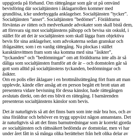
uppgjorda på förhand. Om rättegångar som går ut på omvänd
bevisföring där socialtjänsten i åklagarrollen kommer med
grundlösa, icke underbyggda anklagelser. Socialtjänsten ”tycker”.
Socialtjänsten ”anser”. Socialtjänsten ”bedömer”. Föräldrarna
förväntas av rätten och medverkande advokater som skall bistå dem,
att försvara sig mot socialtjänstens påhopp och bevisa sin oskuld, i
stället för att det är socialtjänsten som skall lägga fram objektiva
bevis för sina anklagelser, som advokaterna sedan granskar och
ifrågasätter, som i en vanlig rättegång. Nu plockas i stället
karaktärsvittnen fram som ska komma med sina ”åsikter”,
”tyckanden” och ”bedömningar” om att föräldrarna inte alls är så
dåliga som socialtjänsten framför att de är – och domstolen går så
gott som alltid på socialtjänstens tyckanden, bedömningar och
åsikter.
Om en polis eller åklagare i en brottmålsrättegång fört fram att man
upplevde, kände eller ansåg att en person begått ett brott utan att
presentera vidare bevisning för dessa känslor, hade rättegången
avslutats direkt, om det ens blivit en rättegång. I barnärenden
presenteras socialtjänstens känslor som bevis.
Det är naturligtvis så att det finns barn som inte mår bra hos, och av
sina föräldrar och behöver en trygg uppväxt någon annanstans. Det
är naturligtvis så att det finns barnutredningar som är korrekt gjorda
av socialtjänsten och rättssäkert bedömda av domstolar, men vi har
under året fått in så många olika berättelser från helt olika delar av