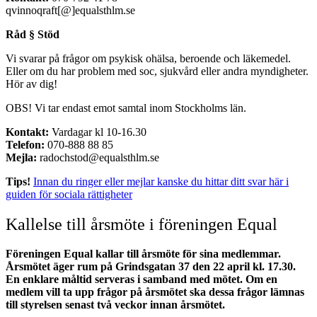
qvinnoqraft[@]equalsthlm.se
Råd § Stöd
Vi svarar på frågor om psykisk ohälsa, beroende och läkemedel.
Eller om du har problem med soc, sjukvård eller andra myndigheter.
Hör av dig!
OBS! Vi tar endast emot samtal inom Stockholms län.
Kontakt:
Vardagar kl 10-16.30
Telefon:
070-888 88 85
Mejla:
radochstod@equalsthlm.se
Tips!
Innan du ringer eller mejlar kanske du hittar ditt svar här i
guiden för sociala rättigheter
Kallelse till årsmöte i föreningen Equal
Föreningen Equal kallar till årsmöte för sina medlemmar.
Årsmötet äger rum på Grindsgatan 37 den 22 april kl. 17.30.
En enklare måltid serveras i samband med mötet. Om en
medlem vill ta upp frågor på årsmötet ska dessa frågor lämnas
till styrelsen senast två veckor innan årsmötet.