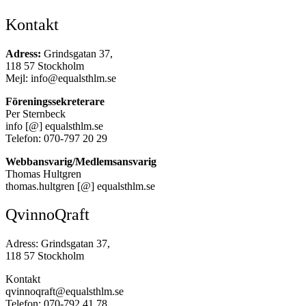
Kontakt
Adress:
Grindsgatan 37,
118 57 Stockholm
Mejl: info@equalsthlm.se
Föreningssekreterare
Per Sternbeck
info [@] equalsthlm.se
Telefon: 070-797 20 29
Webbansvarig/Medlemsansvarig
Thomas Hultgren
thomas.hultgren [@] equalsthlm.se
QvinnoQraft
Adress: Grindsgatan 37,
118 57 Stockholm
Kontakt
qvinnoqraft@equalsthlm.se
Telefon: 070-792 41 78