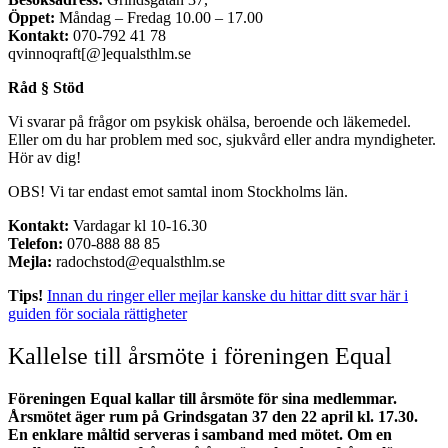
Öppet:
Måndag – Fredag 10.00 – 17.00
Kontakt:
070-792 41 78
qvinnoqraft[@]equalsthlm.se
Råd § Stöd
Vi svarar på frågor om psykisk ohälsa, beroende och läkemedel.
Eller om du har problem med soc, sjukvård eller andra myndigheter.
Hör av dig!
OBS! Vi tar endast emot samtal inom Stockholms län.
Kontakt:
Vardagar kl 10-16.30
Telefon:
070-888 88 85
Mejla:
radochstod@equalsthlm.se
Tips!
Innan du ringer eller mejlar kanske du hittar ditt svar här i
guiden för sociala rättigheter
Kallelse till årsmöte i föreningen Equal
Föreningen Equal kallar till årsmöte för sina medlemmar.
Årsmötet äger rum på Grindsgatan 37 den 22 april kl. 17.30.
En enklare måltid serveras i samband med mötet. Om en