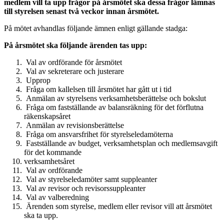
medlem vill ta upp frågor på årsmötet ska dessa frågor lämnas
till styrelsen senast två veckor innan årsmötet.
På mötet avhandlas följande ämnen enligt gällande stadga:
På årsmötet ska följande ärenden tas upp:
Val av ordförande för årsmötet
Val av sekreterare och justerare
Upprop
Fråga om kallelsen till årsmötet har gått ut i tid
Anmälan av styrelsens verksamhetsberättelse och bokslut
Fråga om fastställande av balansräkning för det förflutna
räkenskapsåret
Anmälan av revisionsberättelse
Fråga om ansvarsfrihet för styrelseledamöterna
Fastställande av budget, verksamhetsplan och medlemsavgift
för det kommande
verksamhetsåret
Val av ordförande
Val av styrelseledamöter samt suppleanter
Val av revisor och revisorssuppleanter
Val av valberedning
Ärenden som styrelse, medlem eller revisor vill att årsmötet
ska ta upp.