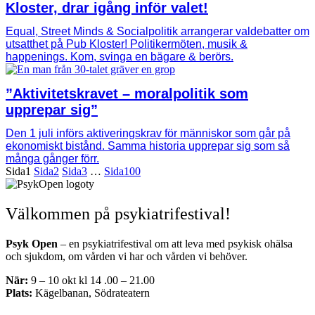
Kloster, drar igång inför valet!
Equal, Street Minds & Socialpolitik arrangerar valdebatter om
utsatthet på Pub Kloster! Politikermöten, musik &
happenings. Kom, svinga en bägare & berörs.
”Aktivitetskravet – moralpolitik som
upprepar sig”
Den 1 juli införs aktiveringskrav för människor som går på
ekonomiskt bistånd. Samma historia upprepar sig som så
många gånger förr.
Sida
1
Sida
2
Sida
3
…
Sida
100
Välkommen på psykiatrifestival!
Psyk Open
– en psykiatrifestival om att leva med psykisk ohälsa
och sjukdom, om vården vi har och vården vi behöver.
När:
9 – 10 okt kl 14 .00 – 21.00
Plats:
Kägelbanan, Södrateatern