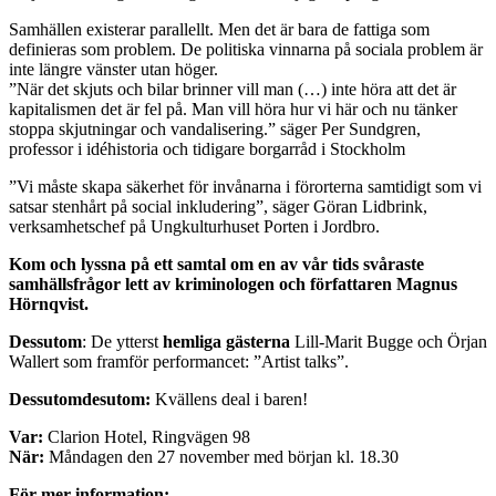
Samhällen existerar parallellt. Men det är bara de fattiga som
definieras som problem. De politiska vinnarna på sociala problem är
inte längre vänster utan höger.
”När det skjuts och bilar brinner vill man (…) inte höra att det är
kapitalismen det är fel på. Man vill höra hur vi här och nu tänker
stoppa skjutningar och vandalisering.” säger Per Sundgren,
professor i idéhistoria och tidigare borgarråd i Stockholm
”Vi måste skapa säkerhet för invånarna i förorterna samtidigt som vi
satsar stenhårt på social inkludering”, säger Göran Lidbrink,
verksamhetschef på Ungkulturhuset Porten i Jordbro.
Kom och lyssna på ett samtal om en av vår tids svåraste
samhällsfrågor lett av kriminologen och författaren Magnus
Hörnqvist.
Dessutom
: De ytterst
hemliga gästerna
Lill-Marit Bugge och Örjan
Wallert som framför performancet: ”Artist talks”.
Dessutomdesutom:
Kvällens deal i baren!
Var:
Clarion Hotel, Ringvägen 98
När:
Måndagen den 27 november med början kl. 18.30
För mer information: