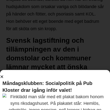
hudsjukdom som orsakar variga och blödande sår
på händer och fötter, och psoriasis samt KOL.
Hon behöver ett eget boende med eget badrum
för att sköta om sin kropp.
Svensk lagstiftning och
tillämpningen av den i
domstolar och kommuner
lämnar mycket att önska
Socialnämnden ska ordna en bostad som
Måndagsklubben: Socialpolitik på Pub
uppfyller kraven på skälig levnadsnivå om den
Kloster drar igång inför valet!
enskilde är helt bostadslös och har speciella
svårigheter att skaffa sig en bostad på egen hand
– något som Högsta förvaltningsdomstolen slagit