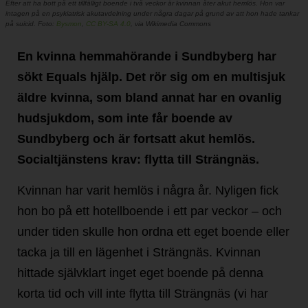
Efter att ha bott på ett tillfälligt boende i två veckor är kvinnan åter akut hemlös. Hon var
intagen på en psykiatrisk akutavdelning under några dagar på grund av att hon hade tankar
på suicid. Foto:
Bysmon
,
CC BY-SA 4.0
, via Wikimedia Commons
En kvinna hemmahörande i Sundbyberg har
sökt Equals hjälp. Det rör sig om en multisjuk
äldre kvinna, som bland annat har en ovanlig
hudsjukdom, som inte får boende av
Sundbyberg och är fortsatt akut hemlös.
Socialtjänstens krav: flytta till Strängnäs.
Kvinnan har varit hemlös i några år. Nyligen fick
hon bo på ett hotellboende i ett par veckor – och
under tiden skulle hon ordna ett eget boende eller
tacka ja till en lägenhet i Strängnäs. Kvinnan
hittade självklart inget eget boende på denna
korta tid och vill inte flytta till Strängnäs (vi har