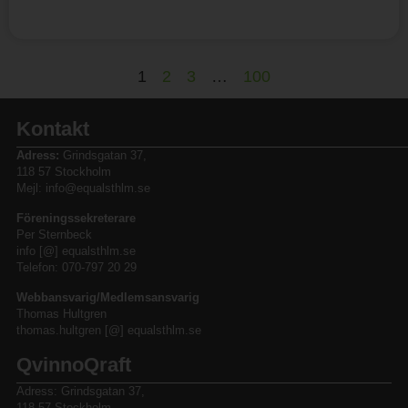
1
2
3
…
100
Kontakt
Adress:
Grindsgatan 37,
118 57 Stockholm
Mejl: info@equalsthlm.se
Föreningssekreterare
Per Sternbeck
info [@] equalsthlm.se
Telefon: 070-797 20 29
Webbansvarig/Medlemsansvarig
Thomas Hultgren
thomas.hultgren [@] equalsthlm.se
QvinnoQraft
Adress: Grindsgatan 37,
118 57 Stockholm