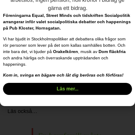
fast 1990 och 2004. Med speciella svårigheter
Föreningarna Equal, Street Minds och tidskriften Socialpolitik
menas psykisk sjukdom, missbruksproblematik
arrangerar inför valet socialpolitiska debatter och happenings
eller betydande ekonomiska problem.
på Pub Kloster, Hornsgatan.
Att samhället har förändrats och skaran av
Vi har bjudit in Stockholmspolitiker att debattera olika frågor som
rör personer som lever på det som kallas samhälles botten. Och
personer som har mycket svårt att ordna egen
inte bara det, vi bjuder på
Orakelkören
, musik av
Dom ﬂäckfria
bostad har multiplicerats har varken
och andra härliga och överraskande uppträdanden och
happenings.
riksdagen eller domstolarna tagit hänsyn till.
Kom in, svinga en bägare och låt dig beröras och förföras!
Skribent
Dennis Aberos
Läs mer...
070-797 20 29
info@equalsthlm.se
Läs också…