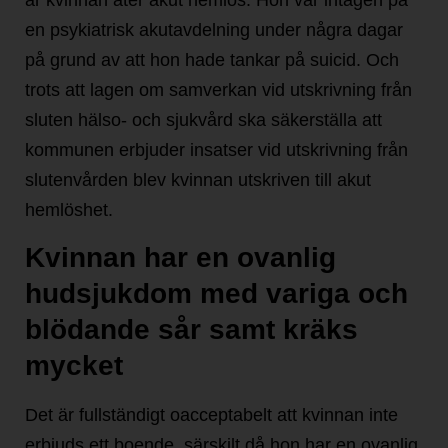
är kvinnan åter akut hemlös. Hon var intagen på
en psykiatrisk akutavdelning under några dagar
på grund av att hon hade tankar på suicid. Och
trots att lagen om samverkan vid utskrivning från
sluten hälso- och sjukvård ska säkerställa att
kommunen erbjuder insatser vid utskrivning från
slutenvården blev kvinnan utskriven till akut
hemlöshet.
Kvinnan har en ovanlig
hudsjukdom med variga och
blödande sår samt kräks
mycket
Det är fullständigt oacceptabelt att kvinnan inte
erbjuds ett boende, särskilt då hon har en ovanlig