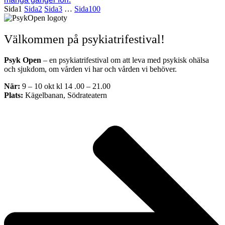
Sida
1
Sida
2
Sida
3
…
Sida
100
Välkommen på psykiatrifestival!
Psyk Open
– en psykiatrifestival om att leva med psykisk ohälsa
och sjukdom, om vården vi har och vården vi behöver.
När:
9 – 10 okt kl 14 .00 – 21.00
Plats:
Kägelbanan, Södrateatern