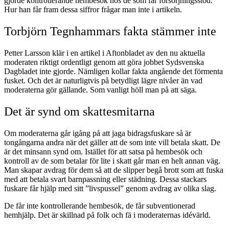
gjorde kontrollerande hembesök hos de som får försörjningsstöd.
Hur han får fram dessa siffror frågar man inte i artikeln.
Torbjörn Tegnhammars fakta stämmer inte
Petter Larsson klär i en artikel i Aftonbladet av den nu aktuella
moderaten riktigt ordentligt genom att göra jobbet Sydsvenska
Dagbladet inte gjorde. Nämligen kollar fakta angående det förmenta
fusket. Och det är naturligtvis på betydligt lägre nivåer än vad
moderaterna gör gällande. Som vanligt höll man på att säga.
Det är synd om skattesmitarna
Om moderaterna går igång på att jaga bidragsfuskare så är
tongångarna andra när det gäller att de som inte vill betala skatt. De
är det minsann synd om. Istället för att satsa på hembesök och
kontroll av de som betalar för lite i skatt går man en helt annan väg.
Man skapar avdrag för dem så att de slipper begå brott som att fuska
med att betala svart barnpassning eller städning. Dessa stackars
fuskare får hjälp med sitt ”livspussel” genom avdrag av olika slag.
De får inte kontrollerande hembesök, de får subventionerad
hemhjälp. Det är skillnad på folk och fä i moderaternas idévärld.