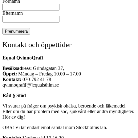
Förnamn
Efternamn
Kontakt och öppettider
Equal QvinnoQraft
Besöksadress:
Grindsgatan 37,
Öppet:
Måndag – Fredag 10.00 – 17.00
Kontakt:
070-792 41 78
qvinnoqraft[@]equalsthlm.se
Råd § Stöd
Vi svarar på frågor om psykisk ohälsa, beroende och läkemedel.
Eller om du har problem med soc, sjukvård eller andra myndigheter.
Hör av dig!
OBS! Vi tar endast emot samtal inom Stockholms län.
Kontakt:
Vardagar kl 10-16.30