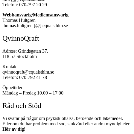
Telefon: 070-797 20 29
Webbansvarig/Medlemsansvarig
Thomas Hultgren
thomas.hultgren [@] equalsthlm.se
QvinnoQraft
Adress: Grindsgatan 37,
118 57 Stockholm
Kontakt
qvinnoqraft@equalsthlm.se
Telefon: 070-792 41 78
Öppettider
Måndag – Fredag 10.00 – 17.00
Råd och Stöd
Vi svarar på frågor om psykisk ohälsa, beroende och läkemedel.
Eller om du har problem med soc, sjukvård eller andra myndigheter.
Hör av dig!