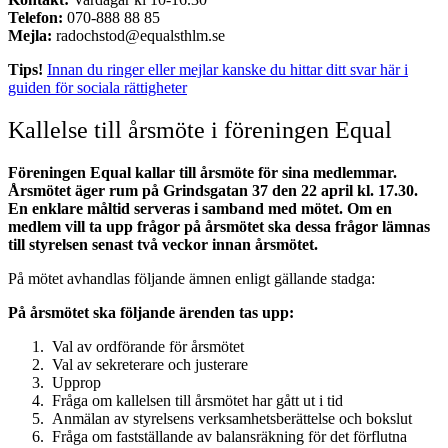
Telefon:
070-888 88 85
Mejla:
radochstod@equalsthlm.se
Tips!
Innan du ringer eller mejlar kanske du hittar ditt svar här i
guiden för sociala rättigheter
Kallelse till årsmöte i föreningen Equal
Föreningen Equal kallar till årsmöte för sina medlemmar.
Årsmötet äger rum på Grindsgatan 37 den 22 april kl. 17.30.
En enklare måltid serveras i samband med mötet. Om en
medlem vill ta upp frågor på årsmötet ska dessa frågor lämnas
till styrelsen senast två veckor innan årsmötet.
På mötet avhandlas följande ämnen enligt gällande stadga:
På årsmötet ska följande ärenden tas upp:
Val av ordförande för årsmötet
Val av sekreterare och justerare
Upprop
Fråga om kallelsen till årsmötet har gått ut i tid
Anmälan av styrelsens verksamhetsberättelse och bokslut
Fråga om fastställande av balansräkning för det förflutna