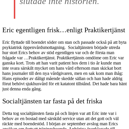
slutade inte historien.
Eric egentligen frisk…enligt Praktikertjänst
Eric flyttade till boendet söder om stan och passade också på att byta
psykiatrisk öppenvårdsmottagning. Socialtjänsten började utreda
hur stort Erics behov av stöd egentligen var och de första man
frågade var …Praktikertjänst. Praktikertjänsts omdöme om Eric var
ganska kort. Trots att han varit patient hos dem i tio år kunde man
inte svara särskilt mycket om hans vård eftersom man skickat bort
hans journaler till den nya vårdgivaren, men en sak kom man ihåg:
Hans episoder av dåligt mående skedde sällan och han hade aldrig
förut behövt sjukhusvård för ett katatont tillstånd. Det hade bara hänt
just denna enda gång.
Socialtjänsten tar fasta på det friska
Detta tog socialtjänsten fasta på och linjen var att Eric inte var i
behov av en bostad med särskild service utan att det gott och väl
räckte med boendestöd. I början av september avslog man Erics
ansökan om fortsatt träningsboende. Anhöriga överklagade till