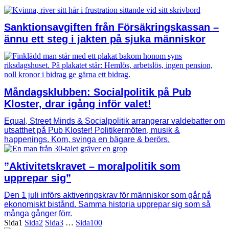
Sanktionsavgiften från Försäkringskassan –
ännu ett steg i jakten på sjuka människor
Måndagsklubben: Socialpolitik på Pub
Kloster, drar igång inför valet!
Equal, Street Minds & Socialpolitik arrangerar valdebatter om
utsatthet på Pub Kloster! Politikermöten, musik &
happenings. Kom, svinga en bägare & berörs.
”Aktivitetskravet – moralpolitik som
upprepar sig”
Den 1 juli införs aktiveringskrav för människor som går på
ekonomiskt bistånd. Samma historia upprepar sig som så
många gånger förr.
Sida
1
Sida
2
Sida
3
…
Sida
100