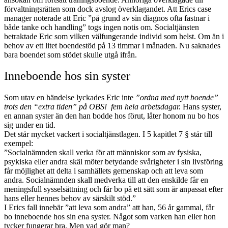
förvaltningsrätten som dock avslog överklagandet. Att Erics case
manager noterade att Eric ”på grund av sin diagnos ofta fastnar i
både tanke och handling” togs ingen notis om. Socialtjänsten
betraktade Eric som vilken välfungerande individ som helst. Om än i
behov av ett litet boendestöd på 13 timmar i månaden. Nu saknades
bara boendet som stödet skulle utgå ifrån.
Inneboende hos sin syster
Som utav en händelse lyckades Eric inte
”ordna med nytt boende”
trots den “extra tiden” på OBS! fem hela arbetsdagar.
Hans syster,
en annan syster än den han bodde hos förut, låter honom nu bo hos
sig under en tid.
Det står mycket vackert i socialtjänstlagen. I 5 kapitlet 7 § står till
exempel:
”Socialnämnden skall verka för att människor som av fysiska,
psykiska eller andra skäl möter betydande svårigheter i sin livsföring
får möjlighet att delta i samhällets gemenskap och att leva som
andra. Socialnämnden skall medverka till att den enskilde får en
meningsfull sysselsättning och får bo på ett sätt som är anpassat efter
hans eller hennes behov av särskilt stöd.”
I Erics fall innebär ”att leva som andra” att han, 56 år gammal, får
bo inneboende hos sin ena syster. Något som varken han eller hon
tycker fungerar bra. Men vad gör man?