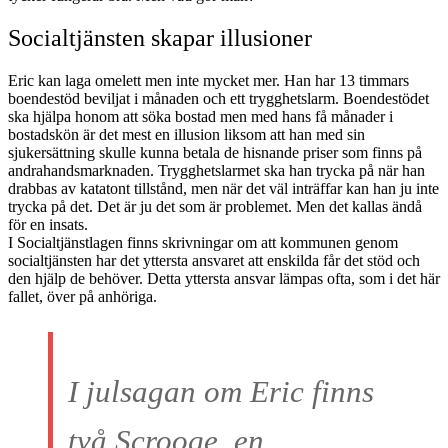
Socialtjänsten skapar illusioner
Eric kan laga omelett men inte mycket mer. Han har 13 timmars
boendestöd beviljat i månaden och ett trygghetslarm. Boendestödet
ska hjälpa honom att söka bostad men med hans få månader i
bostadskön är det mest en illusion liksom att han med sin
sjukersättning skulle kunna betala de hisnande priser som finns på
andrahandsmarknaden. Trygghetslarmet ska han trycka på när han
drabbas av katatont tillstånd, men när det väl inträffar kan han ju inte
trycka på det. Det är ju det som är problemet. Men det kallas ändå
för en insats.
I Socialtjänstlagen finns skrivningar om att kommunen genom
socialtjänsten har det yttersta ansvaret att enskilda får det stöd och
den hjälp de behöver. Detta yttersta ansvar lämpas ofta, som i det här
fallet, över på anhöriga.
I julsagan om Eric finns
två Scrooge, en