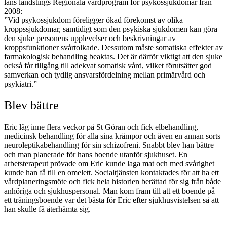
läns landstings Regionala vårdprogram för psykossjukdomar från
2008:
”Vid psykossjukdom föreligger ökad förekomst av olika
kroppssjukdomar, samtidigt som den psykiska sjukdomen kan göra
den sjuke personens upplevelser och beskrivningar av
kroppsfunktioner svårtolkade. Dessutom måste somatiska effekter av
farmakologisk behandling beaktas. Det är därför viktigt att den sjuke
också får tillgång till adekvat somatisk vård, vilket förutsätter god
samverkan och tydlig ansvarsfördelning mellan primärvård och
psykiatri.”
Blev bättre
Eric låg inne flera veckor på St Göran och fick elbehandling,
medicinsk behandling för alla sina krämpor och även en annan sorts
neuroleptikabehandling för sin schizofreni. Snabbt blev han bättre
och man planerade för hans boende utanför sjukhuset. En
arbetsterapeut prövade om Eric kunde laga mat och med svårighet
kunde han få till en omelett. Socialtjänsten kontaktades för att ha ett
vårdplaneringsmöte och fick hela historien berättad för sig från både
anhöriga och sjukhuspersonal. Man kom fram till att ett boende på
ett träningsboende var det bästa för Eric efter sjukhusvistelsen så att
han skulle få återhämta sig.