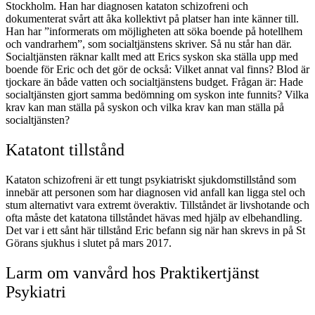
Stockholm. Han har diagnosen kataton schizofreni och
dokumenterat svårt att åka kollektivt på platser han inte känner till.
Han har ”informerats om möjligheten att söka boende på hotellhem
och vandrarhem”, som socialtjänstens skriver. Så nu står han där.
Socialtjänsten räknar kallt med att Erics syskon ska ställa upp med
boende för Eric och det gör de också: Vilket annat val finns? Blod är
tjockare än både vatten och socialtjänstens budget. Frågan är: Hade
socialtjänsten gjort samma bedömning om syskon inte funnits? Vilka
krav kan man ställa på syskon och vilka krav kan man ställa på
socialtjänsten?
Katatont tillstånd
Kataton schizofreni är ett tungt psykiatriskt sjukdomstillstånd som
innebär att personen som har diagnosen vid anfall kan ligga stel och
stum alternativt vara extremt överaktiv. Tillståndet är livshotande och
ofta måste det katatona tillståndet hävas med hjälp av elbehandling.
Det var i ett sånt här tillstånd Eric befann sig när han skrevs in på St
Görans sjukhus i slutet på mars 2017.
Larm om vanvård hos Praktikertjänst
Psykiatri