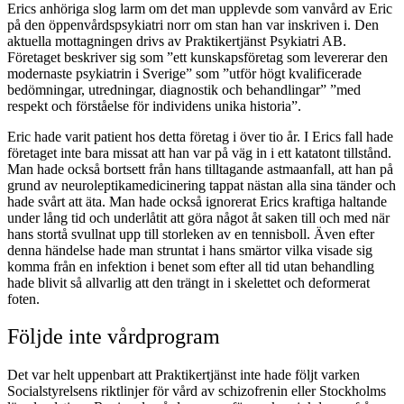
Erics anhöriga slog larm om det man upplevde som vanvård av Eric
på den öppenvårdspsykiatri norr om stan han var inskriven i. Den
aktuella mottagningen drivs av Praktikertjänst Psykiatri AB.
Företaget beskriver sig som ”ett kunskapsföretag som levererar den
modernaste psykiatrin i Sverige” som ”utför högt kvalificerade
bedömningar, utredningar, diagnostik och behandlingar” ”med
respekt och förståelse för individens unika historia”.
Eric hade varit patient hos detta företag i över tio år. I Erics fall hade
företaget inte bara missat att han var på väg in i ett katatont tillstånd.
Man hade också bortsett från hans tilltagande astmaanfall, att han på
grund av neuroleptikamedicinering tappat nästan alla sina tänder och
hade svårt att äta. Man hade också ignorerat Erics kraftiga haltande
under lång tid och underlåtit att göra något åt saken till och med när
hans stortå svullnat upp till storleken av en tennisboll. Även efter
denna händelse hade man struntat i hans smärtor vilka visade sig
komma från en infektion i benet som efter all tid utan behandling
hade blivit så allvarlig att den trängt in i skelettet och deformerat
foten.
Följde inte vårdprogram
Det var helt uppenbart att Praktikertjänst inte hade följt varken
Socialstyrelsens riktlinjer för vård av schizofrenin eller Stockholms