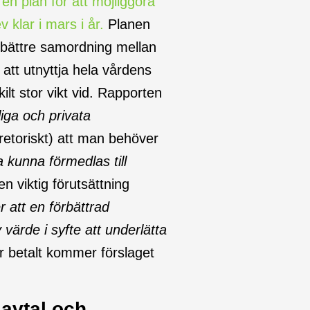
 en plan för att möjliggöra
 klar i mars i år.
Planen
 bättre samordning mellan
 att utnyttja hela vårdens
lt stor vikt vid. Rapporten
iga och privata
 retoriskt) att man behöver
a kunna förmedlas till
n viktig förutsättning
att en förbättrad
 värde i syfte att underlätta
år betalt kommer förslaget
avtal och