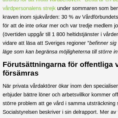
vårdpersonalens strejk
under sommaren som berod
kraven inom sjukvården: 30 % av Vårdförbundets
för att de inte orkar mer och var tredje medlem j
(övertiden uppgår till 1 800 heltidstjänster i vårde
vidare att läsa att Sveriges regioner ”
befinner sig
läge som kan begränsa möjligheterna till större in
Förutsättningarna för offentliga 
försämras
När privata vårdaktörer ökar inom den specialise
erbjuder bättre löner och arbetsvillkor kommer of
större problem att ge vård i samma utsträckning s
Socialstyrelsen beskriver i sin delrapport. Mer 