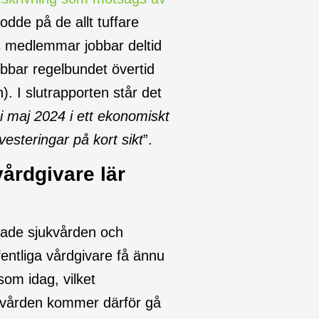
de på de allt tuffare
 medlemmar jobbar deltid
obbar regelbundet övertid
n). I slutrapporten står det
 i maj 2024 i ett ekonomiskt
vesteringar på kort sikt
”.
vårdgivare lär
rade sjukvården och
fentliga vårdgivare få ännu
om idag, vilket
av vården kommer därför gå