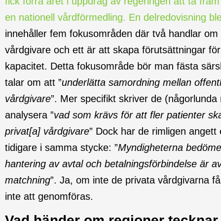
fick förra året i uppdrag av regeringen att ta fram
en nationell vårdförmedling. En delredovisning blev
innehåller fem fokusområden där två handlar om
vårdgivare och ett är att skapa förutsättningar för
kapacitet. Detta fokusområde bör man fästa särski
talar om att ”
underlätta samordning mellan offentl
vårdgivare
”. Mer specifikt skriver de (någorlunda
analysera ”
vad som krävs för att fler patienter sk
privat[a] vårdgivare
” Dock har de rimligen angett e
tidigare i samma stycke: ”
Myndigheterna bedömer 
hantering av avtal och betalningsförbindelse är av
matchning
”. Ja, om inte de privata vårdgivarna f
inte att genomföras.
Vad händer om regioner tecknar 