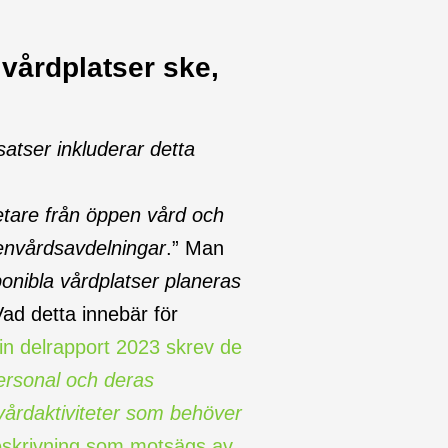
vårdplatser ske,
satser inkluderar detta
etare från öppen vård och
utenvårdsavdelningar
.” Man
ponibla vårdplatser planeras
Vad detta innebär för
in delrapport 2023 skrev de
personal och deras
årdaktiviteter som behöver
eskrivning som motsägs av