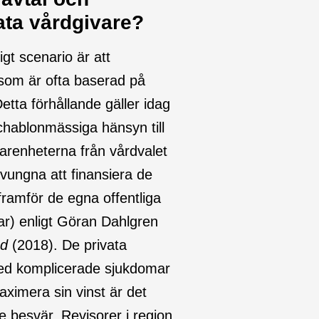
ata vårdgivare?
igt scenario är att
 som är ofta baserad på
tta förhållande gäller idag
chablonmässiga hänsyn till
farenheterna från vårdvalet
vungna att finansiera de
 framför de egna offentliga
ar) enligt Göran Dahlgren
ad
(2018). De privata
 med komplicerade sjukdomar
aximera sin vinst är det
re besvär. Revisorer i region