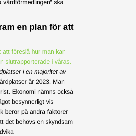
a vårdförmedlingen” ska
ram en plan för att
t att föreslå hur man kan
n slutrapporterade i våras.
dplatser i en majoritet av
vårdplatser år 2023. Man
albrist. Ekonomi nämns också
got besynnerligt vis
ak beror på andra faktorer
”att det behövs en skyndsam
ndvika