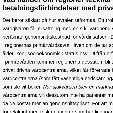
betalningsförbindelser med priv
Det beror såklart på hur avtalen utformas. Ett trol
vårdgivaren får ersättning med en s.k. vårdpeng
beräknad genomsnittskostnad för vårdinsatsen. De
i regionernas primärvårdsavtal, även om de tar s
ålder, kön, socioekonomisk status osv. Utifrån er
i primärvården kommer regionerna dessutom bli t
privat drivna vårdcentralerna, vilket får företräde
vårdcentralerna (som fått väsentliga nedskärning
som skrivit boken
När sjukvården blev en markn
vårdcentralerna vill dessutom inte ha patienter
då de kostar mer än genomsnittspriset. För att m
fördelaktigt med friska patienter som har lindriga