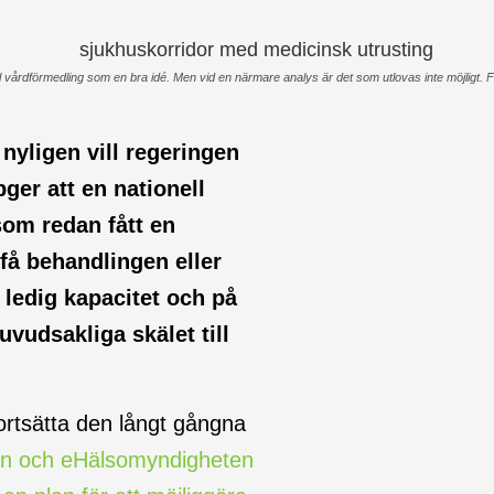
ll vårdförmedling som en bra idé. Men vid en närmare analys är det som utlovas inte möjligt
nyligen vill regeringen
ger att en nationell
som redan fått en
få behandlingen eller
ledig kapacitet och på
vudsakliga skälet till
 fortsätta den långt gångna
sen och eHälsomyndigheten