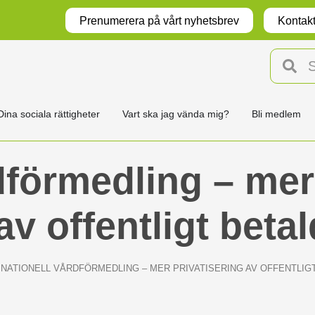
Prenumerera på vårt nyhetsbrev
Kontakt
Dina sociala rättigheter
Vart ska jag vända mig?
Bli medlem
dförmedling – mer
av offentligt beta
NATIONELL VÅRDFÖRMEDLING – MER PRIVATISERING AV OFFENTLIG