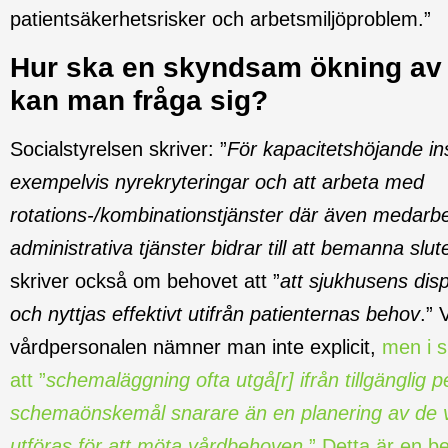
patientsäkerhetsrisker och arbetsmiljöproblem.”
Hur ska en skyndsam ökning av 
kan man fråga sig?
Socialstyrelsen skriver: ”
För kapacitetshöjande in
exempelvis nyrekryteringar och att arbeta med
rotations-/kombinationstjänster där även medarb
administrativa tjänster bidrar till att bemanna sl
skriver också om behovet att ”
att sjukhusens dis
och nyttjas effektivt utifrån patienternas behov
.” 
vårdpersonalen nämner man inte explicit,
men i s
att ”
schemaläggning ofta utgå[r] ifrån tillgänglig 
schemaönskemål snarare än en planering av de v
utföras för att möta vårdbehoven
.”
Detta är en b