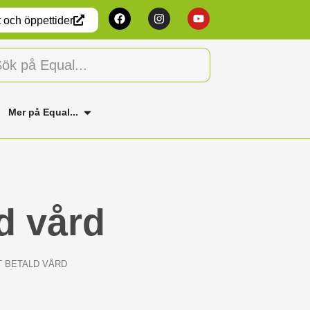
 och öppettider
Mer på Equal...
ld vård
T BETALD VÅRD