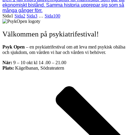
ekonomiskt bistånd. Samma historia upprepar sig som så
många gånger förr.
Sida
1
Sida
2
Sida
3
…
Sida
100
Välkommen på psykiatrifestival!
Psyk Open
– en psykiatrifestival om att leva med psykisk ohälsa
och sjukdom, om vården vi har och vården vi behöver.
När:
9 – 10 okt kl 14 .00 – 21.00
Plats:
Kägelbanan, Södrateatern