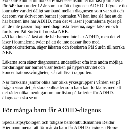
Forskare knutna till norska Folkehelseinstituttet har läst journalerna
för 549 barn under 12 år som har fått diagnosen ADHD. I fyra av tio
journaler var det dåligt samband mellan diagnosen som var satt och
det som var skrivet om barnet i journalen.Vi kan inte slå fast att de
här barnen inte har ADHD, men det vi läser i journalerna tyder på
att de inte passar ihop med diagnoskriterierna, säger läkaren och
forskaren Pål Surén till norska NRK.
–
Vi kan inte slå fast att de här barnen inte har ADHD, men det vi
läser i journalerna tyder på att de inte passar ihop med
diagnoskriterierna, säger läkaren och forskaren Pål Surén till norska
NRK.
Läkarna som sätter diagnoserna undersöker ofta inte andra möjliga
förklaringar när barnet visar tecken på hyperaktivitet och
koncentrationssvårigheter, står att läsa i rapporten.
När forskarna jämför olika hur olika yrkesgrupper i vården ser på
frågan visar det på stora skillnader som bara kan förklaras med att
det råder olika meningar om hur listan på kriterier för ADHD-
diagnosen ska se ut.
För många barn får ADHD-diagnos
Specialistpsykologen och tidigare barnombudsmannen Reidar
Hjermann menar att för många barn får ADHD-diagnos i Norge