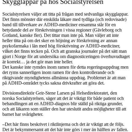
Skygglappar på hos Socialstyrelsen
Socialstyrelsen väljer att titta på frågan med sedvanliga skygglappar.
Det finns mönster där enskilda läkare med tydliga (och redovisade)
band till tillverkare av ADHD-mediciner ensamma står för en
betydande del av förskrivningen i vissa regioner (Gävleborg och
Gotland, kanske fler). Det tittar man inte på. Man väljer att inte
heller titta på om det sker en höjning av förskrivning av annan
psykofarmaka i län med hög förskrivning av ADHD-mediciner,
vilket det finns tecken på. Och att granska journaler på det sätt man
gjort i Norge för att undersöka om diagnosticeringen överhuvudtaget
är korrekt… ja det gör man inte heller.
Det kanske inte rymdes inom ramen för detta regeringsuppdrag men
det ryms sannerligen inom ramen för den kontrollerande och
riktgivande myndighetens allmänna uppdrag. Problemet är att man
på ADHD-området tycks sakna drivkrafter att göra det.
Divisionsdirektör Geir-Stene Larsen på Helsedirektoratet, den
norska Socialstyrelsen, säger att det är viktigt för både patient och
behandlingen att en ADHD-diagnos blir ställd på riktiga grunder,
och att läkaren som ställer den har uteslutit andra möjligheter till att
barnet har svårigheter.
–
Det här finns beskrivet i riktlinjerna och det är viktigt att de följs.
Det är bekymmersamt att det här inte görs i mer än hälften av fallen.