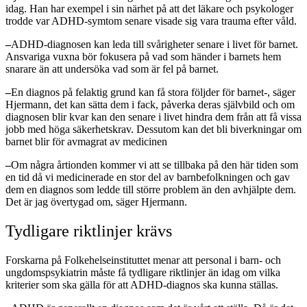
idag. Han har exempel i sin närhet på att det läkare och psykologer
trodde var ADHD-symtom senare visade sig vara trauma efter våld.
–
ADHD-diagnosen kan leda till svårigheter senare i livet för barnet.
Ansvariga vuxna bör fokusera på vad som händer i barnets hem
snarare än att undersöka vad som är fel på barnet.
–
En diagnos på felaktig grund kan få stora följder för barnet-, säger
Hjermann, det kan sätta dem i fack, påverka deras självbild och om
diagnosen blir kvar kan den senare i livet hindra dem från att få vissa
jobb med höga säkerhetskrav. Dessutom kan det bli biverkningar om
barnet blir för avmagrat av medicinen
–
Om några årtionden kommer vi att se tillbaka på den här tiden som
en tid då vi medicinerade en stor del av barnbefolkningen och gav
dem en diagnos som ledde till större problem än den avhjälpte dem.
Det är jag övertygad om, säger Hjermann.
Tydligare riktlinjer krävs
Forskarna på Folkehelseinstituttet menar att personal i barn- och
ungdomspsykiatrin måste få tydligare riktlinjer än idag om vilka
kriterier som ska gälla för att ADHD-diagnos ska kunna ställas.