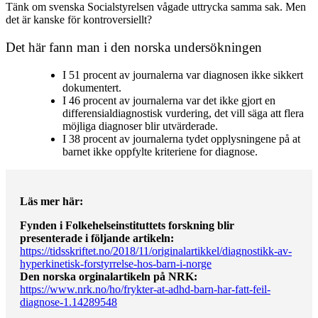
Tänk om svenska Socialstyrelsen vågade uttrycka samma sak. Men
det är kanske för kontroversiellt?
Det här fann man i den norska undersökningen
I 51 procent av journalerna var diagnosen ikke sikkert
dokumentert.
I 46 procent av journalerna var det ikke gjort en
differensialdiagnostisk vurdering, det vill säga att flera
möjliga diagnoser blir utvärderade.
I 38 procent av journalerna tydet opplysningene på at
barnet ikke oppfylte kriteriene for diagnose.
Läs mer här:
Fynden i Folkehelseinstituttets forskning blir
presenterade i följande artikeln:
https://tidsskriftet.no/2018/11/originalartikkel/diagnostikk-av-
hyperkinetisk-forstyrrelse-hos-barn-i-norge
Den norska orginalartikeln på NRK:
https://www.nrk.no/ho/frykter-at-adhd-barn-har-fatt-feil-
diagnose-1.14289548