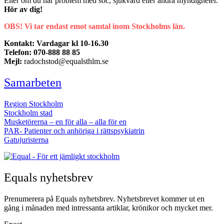
Eller om du har problem med soc, sjukvård eller andra myndigheter.
Hör av dig!
OBS! Vi tar endast emot samtal inom Stockholms län.
Kontakt: Vardagar kl 10-16.30
Telefon: 070-888 88 85
Mejl:
radochstod@equalsthlm.se
Samarbeten
Region Stockholm
Stockholm stad
Musketörerna – en för alla – alla för en
PAR- Patienter och anhöriga i rättspsykiatrin
Gatujuristerna
Equals nyhetsbrev
Prenumerera på Equals nyhetsbrev. Nyhetsbrevet kommer ut en
gång i månaden med intressanta artiklar, krönikor och mycket mer.