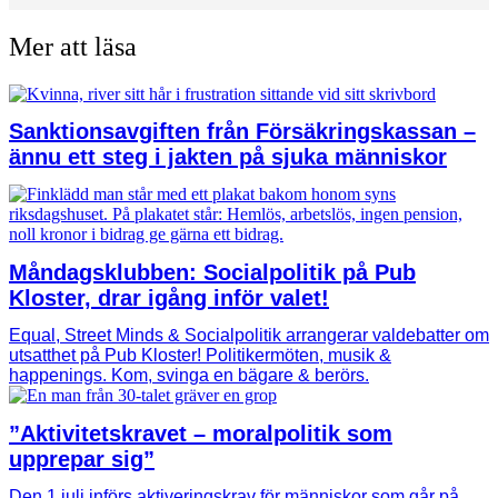
Mer att läsa
Sanktionsavgiften från Försäkringskassan –
ännu ett steg i jakten på sjuka människor
Måndagsklubben: Socialpolitik på Pub
Kloster, drar igång inför valet!
Equal, Street Minds & Socialpolitik arrangerar valdebatter om
utsatthet på Pub Kloster! Politikermöten, musik &
happenings. Kom, svinga en bägare & berörs.
”Aktivitetskravet – moralpolitik som
upprepar sig”
Den 1 juli införs aktiveringskrav för människor som går på