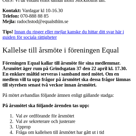
OBS! Vi tar endast emot samtal inom Stockholms län.
Kontakt:
Vardagar kl 10-16.30
Telefon:
070-888 88 85
Mejla:
radochstod@equalsthlm.se
Tips!
Innan du ringer eller mejlar kanske du hittar ditt svar här i
guiden för sociala rättigheter
Kallelse till årsmöte i föreningen Equal
Föreningen Equal kallar till årsmöte för sina medlemmar.
Årsmötet äger rum på Grindsgatan 37 den 22 april kl. 17.30.
En enklare måltid serveras i samband med mötet. Om en
medlem vill ta upp frågor på årsmötet ska dessa frågor lämnas
till styrelsen senast två veckor innan årsmötet.
På mötet avhandlas följande ämnen enligt gällande stadga:
På årsmötet ska följande ärenden tas upp:
Val av ordförande för årsmötet
Val av sekreterare och justerare
Upprop
Fråga om kallelsen till årsmötet har gått ut i tid