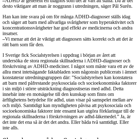
–
ADHD är generellt en diagnos som det är vårt att ställa. Då är det
desto viktigare att man är noggrann i utredningen, säger Pål Surén.
Han kan inte svara på om för många ADHD-diagnoser ställs idag
och säger att barn med allvarliga svårigheter som hyperaktivitet och
koncentrationssvårigheter har god effekt av medicinerna och andra
insatser.
–
Vi menar att det är viktigt att diagnosen sätts korrekt och att det är
rätt barn som får den.
I Sverige fick Socialstyrelsen i uppdrag i början av året att
undersöka de stora regionala skillnaderna i ADHD-diagnoser och
förskrivning av ADHD-mediciner. I något som måste vara ett av de
allra mest intetsägande faktabladen som någonsin publicerats i ämnet
konstaterar utredningsgruppen där: ”Socialstyrelsen kan konstatera
att barn med påfrestande psykosociala och socioekonomiska faktorer
i sin miljö i större utsträckning diagnostiseras med adhd. Detta
innebär inte en motsägelse till den kunskap som finns om
ärftlighetens betydelse för adhd, utan visar på samspelet mellan arv
och miljö. Samtidigt kan myndigheten påvisa att psykosociala och
socioekonomiska faktorer inte ensamt kan utgöra förklaringar till de
regionala skillnaderna i förskrivningen av adhd-läkemedel.” Ja, är
det inte det ena så är det det andra. Eller båda två samtidigt. Eller
inte alls.