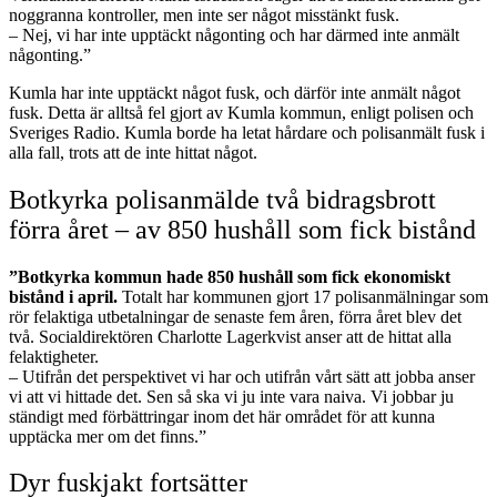
noggranna kontroller, men inte ser något misstänkt fusk.
– Nej, vi har inte upptäckt någonting och har därmed inte anmält
någonting.”
Kumla har inte upptäckt något fusk, och därför inte anmält något
fusk. Detta är alltså fel gjort av Kumla kommun, enligt polisen och
Sveriges Radio. Kumla borde ha letat hårdare och polisanmält fusk i
alla fall, trots att de inte hittat något.
Botkyrka polisanmälde två bidragsbrott
förra året – av 850 hushåll som fick bistånd
”Botkyrka kommun hade 850 hushåll som fick ekonomiskt
bistånd i april.
Totalt har kommunen gjort 17 polisanmälningar som
rör felaktiga utbetalningar de senaste fem åren, förra året blev det
två. Socialdirektören Charlotte Lagerkvist anser att de hittat alla
felaktigheter.
– Utifrån det perspektivet vi har och utifrån vårt sätt att jobba anser
vi att vi hittade det. Sen så ska vi ju inte vara naiva. Vi jobbar ju
ständigt med förbättringar inom det här området för att kunna
upptäcka mer om det finns.”
Dyr fuskjakt fortsätter