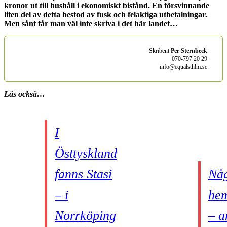
kronor ut till hushåll i ekonomiskt bistånd. En försvinnande
liten del av detta bestod av fusk och felaktiga utbetalningar.
Men sånt får man väl inte skriva i det här landet…
Skribent
Per Sternbeck
070-797 20 29
info@equalsthlm.se
Läs också…
I
Östtyskland
fanns Stasi
Någ
– i
he
Norrköping
– a