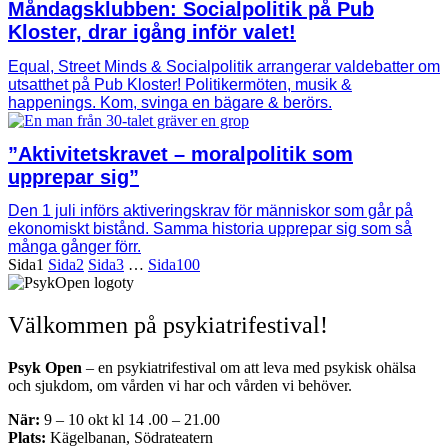
Måndagsklubben: Socialpolitik på Pub
Kloster, drar igång inför valet!
Equal, Street Minds & Socialpolitik arrangerar valdebatter om
utsatthet på Pub Kloster! Politikermöten, musik &
happenings. Kom, svinga en bägare & berörs.
”Aktivitetskravet – moralpolitik som
upprepar sig”
Den 1 juli införs aktiveringskrav för människor som går på
ekonomiskt bistånd. Samma historia upprepar sig som så
många gånger förr.
Sida
1
Sida
2
Sida
3
…
Sida
100
Välkommen på psykiatrifestival!
Psyk Open
– en psykiatrifestival om att leva med psykisk ohälsa
och sjukdom, om vården vi har och vården vi behöver.
När:
9 – 10 okt kl 14 .00 – 21.00
Plats:
Kägelbanan, Södrateatern