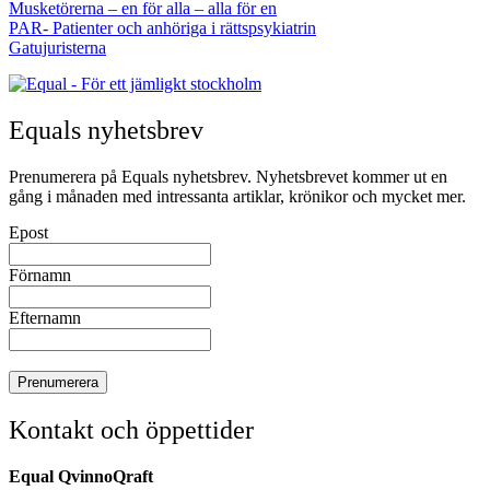
Musketörerna – en för alla – alla för en
PAR- Patienter och anhöriga i rättspsykiatrin
Gatujuristerna
Equals nyhetsbrev
Prenumerera på Equals nyhetsbrev. Nyhetsbrevet kommer ut en
gång i månaden med intressanta artiklar, krönikor och mycket mer.
Epost
Förnamn
Efternamn
Kontakt och öppettider
Equal QvinnoQraft