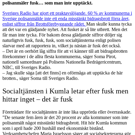
polisanmäler fusk… som man inte upptäckt.
Sveriges Radio har gjort ett praktavslöjande. 60 % av kommunerna i
Sverige polisanmälde inte ett enda misstänkt bidragsbrott förra året,
enligt siffror från Brottsförebyggande rådet.
Man skulle kunna tycka
att det var en glädjande nyhet. Att fusket är så lite utbrett. Men det
får man inte tycka. För bakom dessa glädjande siffror döljer sig
naturligtvis fusk, fusk, fusk, som socialtjänsterna enligt polisen
slarvar med att rapportera in, vilket ju nästan är fusk det också.
– Det är en oerhört låg siffra för att vi känner till att bidragsbrotten
förekommer i de allra flesta kommunerna, säger Soma Pirot,
nationell samordnare på Polisens Nationella Bedrägericentrum,
NBC, till Sveriges Radio.
– Jag skulle säga [att det finns] en oförmåga att upptäcka de här
brotten., säger Soma till Sveriges Radio.
Socialtjänsten i Kumla letar efter fusk men
hittar inget – det är fusk
Företrädare för socialtjänsten är inte lika upprörda eller överraskade.
”De senaste fem åren är det 20 procent av alla kommuner som inte
polisanmält något misstänkt bidragsbrott. Hit hör Kumla kommun
som i april hade 200 hushåll med ekonomiskt bistånd.
Verksamhetschefen Maria Israelsson säger att socialsekreterarna gör