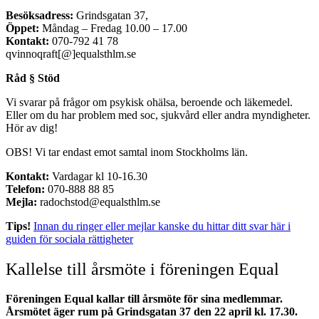
Besöksadress:
Grindsgatan 37,
Öppet:
Måndag – Fredag 10.00 – 17.00
Kontakt:
070-792 41 78
qvinnoqraft[@]equalsthlm.se
Råd § Stöd
Vi svarar på frågor om psykisk ohälsa, beroende och läkemedel.
Eller om du har problem med soc, sjukvård eller andra myndigheter.
Hör av dig!
OBS! Vi tar endast emot samtal inom Stockholms län.
Kontakt:
Vardagar kl 10-16.30
Telefon:
070-888 88 85
Mejla:
radochstod@equalsthlm.se
Tips!
Innan du ringer eller mejlar kanske du hittar ditt svar här i
guiden för sociala rättigheter
Kallelse till årsmöte i föreningen Equal
Föreningen Equal kallar till årsmöte för sina medlemmar.
Årsmötet äger rum på Grindsgatan 37 den 22 april kl. 17.30.