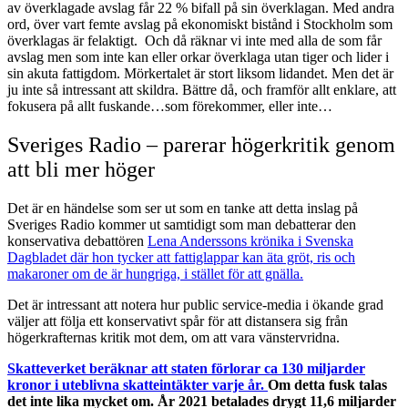
av överklagade avslag får 22 % bifall på sin överklagan. Med andra
ord, över vart femte avslag på ekonomiskt bistånd i Stockholm som
överklagas är felaktigt. Och då räknar vi inte med alla de som får
avslag men som inte kan eller orkar överklaga utan tiger och lider i
sin akuta fattigdom. Mörkertalet är stort liksom lidandet. Men det är
ju inte så intressant att skildra. Bättre då, och framför allt enklare, att
fokusera på allt fuskande…som förekommer, eller inte…
Sveriges Radio – parerar högerkritik genom
att bli mer höger
Det är en händelse som ser ut som en tanke att detta inslag på
Sveriges Radio kommer ut samtidigt som man debatterar den
konservativa debattören
Lena Anderssons krönika i Svenska
Dagbladet där hon tycker att fattiglappar kan äta gröt, ris och
makaroner om de är hungriga, i stället för att gnälla.
Det är intressant att notera hur public service-media i ökande grad
väljer att följa ett konservativt spår för att distansera sig från
högerkrafternas kritik mot dem, om att vara vänstervridna.
Skatteverket beräknar att staten förlorar ca 130 miljarder
kronor i uteblivna skatteintäkter varje år.
Om detta fusk talas
det inte lika mycket om. År 2021 betalades drygt 11,6 miljarder