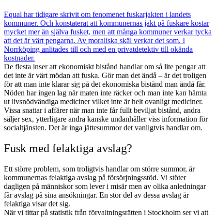
Equal har tidigare skrivit om fenomenet fuskarjakten i landets
kommuner. Och konstaterat att kommunernas jakt på fuskare kostar
mycket mer än själva fusket, men att många kommuner verkar tycka
att det är värt pengarna. Av moraliska skäl verkar det som. I
Norrköping anlitades till och med en privatdetektiv till okända
kostnader.
De flesta inser att ekonomiskt bistånd handlar om så lite pengar att
det inte är värt mödan att fuska. Gör man det ändå – är det troligen
för att man inte klarar sig på det ekonomiska bistånd man ändå får.
Nöden har ingen lag när maten inte räcker och man inte kan hämta
ut livsnödvändiga mediciner vilket inte är helt ovanligt mediciner.
Vissa snattar i affärer när man inte får fullt beviljat bistånd, andra
säljer sex, ytterligare andra kanske undanhåller viss information för
socialtjänsten. Det är inga jättesummor det vanligtvis handlar om.
Fusk med felaktiga avslag?
Ett större problem, som troligtvis handlar om större summor, är
kommunernas felaktiga avslag på försörjningsstöd. Vi stöter
dagligen på människor som lever i misär men av olika anledningar
får avslag på sina ansökningar. En stor del av dessa avslag är
felaktiga visar det sig.
När vi tittar på statistik från förvaltningsrätten i Stockholm ser vi att