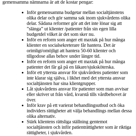
gemensamma nämnarna är att de kostar pengar:
Inför gemensamma budgetar mellan socialtjänstens
olika delar och gör samma sak inom sjukvårdens olika
delar. Sådana reformer gör att det inte lönar sig att
”slänga” ut klienter /patienter från sin egen lilla
budgetdel vilket är det som sker nu.
Inför en reform som anger ett maxtak på hur många
klienter en socialsekreterare får hantera. Det är
orimligt/omöjligt att hantera 50-60 klienter och
tillgodose allas behov under längre tid.
Inför en reform som anger ett maxtak på hur många
patienter det får gå på en läkare/sjuksköterska.
Inför ett yttersta ansvar för sjukvårdens patienter som
inte klarar sig själva, i likhet med det yttersta ansvar
socialtjänsten har sina klientgrupper.
Låt sjukvårdens ansvar för patienter som man avvisar
eller skriver ut från vård, kvarstå tills vårdbehovet är
över.
Inför krav på ett varierat behandlingsutbud och öka
individers rättigheter att välja behandlings mellan dessa
olika alternativ.
Stärk klientens rättsliga ställning gentemot
socialtjänsten och inför patienträttigheter som är riktiga
rättigheter, i sjukvården.