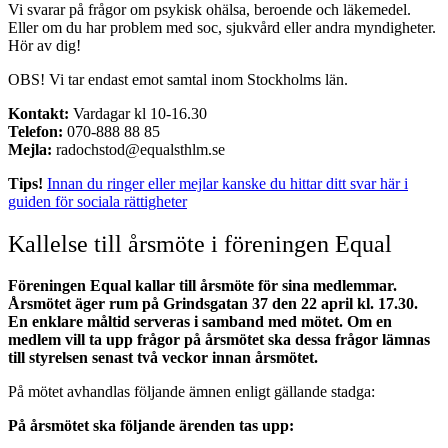
Vi svarar på frågor om psykisk ohälsa, beroende och läkemedel.
Eller om du har problem med soc, sjukvård eller andra myndigheter.
Hör av dig!
OBS! Vi tar endast emot samtal inom Stockholms län.
Kontakt:
Vardagar kl 10-16.30
Telefon:
070-888 88 85
Mejla:
radochstod@equalsthlm.se
Tips!
Innan du ringer eller mejlar kanske du hittar ditt svar här i
guiden för sociala rättigheter
Kallelse till årsmöte i föreningen Equal
Föreningen Equal kallar till årsmöte för sina medlemmar.
Årsmötet äger rum på Grindsgatan 37 den 22 april kl. 17.30.
En enklare måltid serveras i samband med mötet. Om en
medlem vill ta upp frågor på årsmötet ska dessa frågor lämnas
till styrelsen senast två veckor innan årsmötet.
På mötet avhandlas följande ämnen enligt gällande stadga:
På årsmötet ska följande ärenden tas upp: