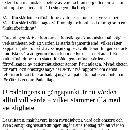
externt om människor i behov av vård och omsorg eftersom alla är
fullt upptagna med att hålla sin egen lilla budget.
Man föreslår inte en förändring av det ekonomiska styrsystemet.
Man föreslår i stället något så flummigt och politiskt ofarligt som en
”kulturförändring”.
Utredningen skriver kort om att kortsiktiga ekonomiska mål präglar
verksamheten och att vården är starkt fragmentiserad, vilket sätter
käppar i hjulet för vård av samsjuklighet. Kulturförändringar är dock
notoriskt svåra att genomföraoch om de lyckas tar det åratal. En
kulturförändring som staten försökt genomföra i vården är
förtydligande av patienträttigheter genom Patientlagen. Myndigheten
för vård- och omsorgsanalys har skrivit två rapporter om denna
reform och konstaterar båda gånger att patienträttigheterna inte har
förbättrats genom Patientlagen.
Utredningens utgångspunkt är att vården
alltid vill vårda – vilket stämmer illa med
verkligheten
Lagstiftaren, makthavare inom myndigheter, vård och omsorg och
även Samsjuklighetsutredningen utgår i sina förslag från att vården