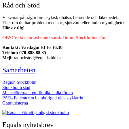
Råd och Stöd
Vi svarar på frågor om psykisk ohälsa, beroende och läkemedel.
Eller om du har problem med soc, sjukvård eller andra myndigheter.
Hör av dig!
OBS! Vi tar endast emot samtal inom Stockholms län.
Kontakt: Vardagar kl 10-16.30
Telefon: 070-888 88 85
Mejl:
radochstod@equalsthlm.se
Samarbeten
Region Stockholm
Stockholm stad
Musketörerna – en för alla – alla för en
PAR- Patienter och anhöriga i rättspsykiatrin
Gatujuristerna
Equals nyhetsbrev