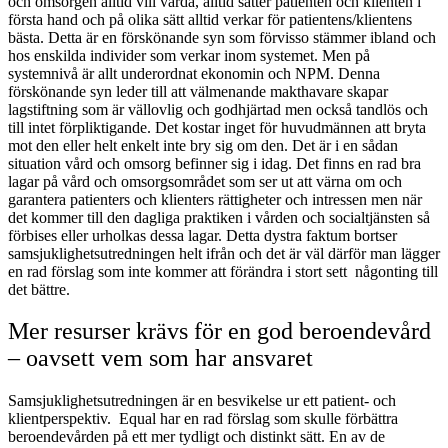
och omsorgen alltid vill vårda, alltid sätter patienten och klienten i
första hand och på olika sätt alltid verkar för patientens/klientens
bästa. Detta är en förskönande syn som förvisso stämmer ibland och
hos enskilda individer som verkar inom systemet. Men på
systemnivå är allt underordnat ekonomin och NPM. Denna
förskönande syn leder till att välmenande makthavare skapar
lagstiftning som är vällovlig och godhjärtad men också tandlös och
till intet förpliktigande. Det kostar inget för huvudmännen att bryta
mot den eller helt enkelt inte bry sig om den. Det är i en sådan
situation vård och omsorg befinner sig i idag. Det finns en rad bra
lagar på vård och omsorgsområdet som ser ut att värna om och
garantera patienters och klienters rättigheter och intressen men när
det kommer till den dagliga praktiken i vården och socialtjänsten så
förbises eller urholkas dessa lagar. Detta dystra faktum bortser
samsjuklighetsutredningen helt ifrån och det är väl därför man lägger
en rad förslag som inte kommer att förändra i stort sett någonting till
det bättre.
Mer resurser krävs för en god beroendevård
– oavsett vem som har ansvaret
Samsjuklighetsutredningen är en besvikelse ur ett patient- och
klientperspektiv. Equal har en rad förslag som skulle förbättra
beroendevården på ett mer tydligt och distinkt sätt. En av de