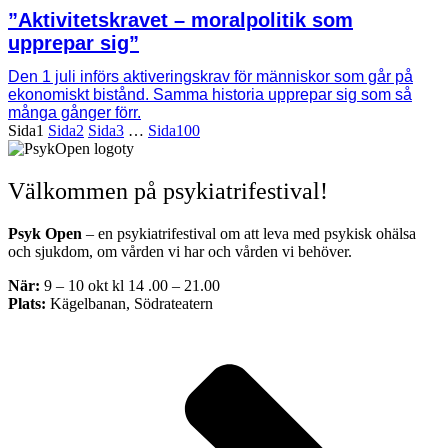
”Aktivitetskravet – moralpolitik som
upprepar sig”
Den 1 juli införs aktiveringskrav för människor som går på
ekonomiskt bistånd. Samma historia upprepar sig som så
många gånger förr.
Sida
1
Sida
2
Sida
3
…
Sida
100
Välkommen på psykiatrifestival!
Psyk Open
– en psykiatrifestival om att leva med psykisk ohälsa
och sjukdom, om vården vi har och vården vi behöver.
När:
9 – 10 okt kl 14 .00 – 21.00
Plats:
Kägelbanan, Södrateatern