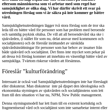
eftersom människorna som vi arbetar med som regel har
samsjuklighet av olika slag. Vi har därför skrivit ett svar på
utredningen förslag som vi är säkra på inte kommer ge bättre
vård.
Samsjuklighetsutredningen lägger två stora förslag som de tror ska
leda till en bättre vård för personer som har problem med beroende
och samtidig psykisk ohälsa. De vill att all beroendevård ska ske i
sjukvården, (i stället för som nu, delat ansvar med kommunen och
socialtjänsten) och de föreslår inrättandet av särskilda
sjukvårdsinrättningar för personer som har behov av insatser från
både sjukvård och socialtjänst. Det finns inte mycket som pekar på
att dessa två förslag kommer att innebära en väsentligt bättre vård av
samsjukliga. Tvärtom riskerar vården att försämras.
Föreslår ”kulturförändring”
Intressant är också vad Samsjuklighetsutredningen inte har föreslagit
eller diskuterat. Man diskuterar inte på djupet den ideologiska och
ekonomiska styrningen av sjukvården och socialtjänstens som lett
fram till den situation vi har nu, NPM, New Public management.
Denna styrningsmodell har lett fram till en extremt kortsiktig och
fragmentiserad vård och socialtjänst som inte samarbetar internt eller