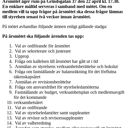
Årsmötet äger rum på Grindsgatan 37 den 22 april kl. 17.30.
En enklare måltid serveras i samband med mötet. Om en
medlem vill ta upp frågor på årsmötet ska dessa frågor lämnas
till styrelsen senast två veckor innan årsmötet.
På mötet avhandlas följande ämnen enligt gällande stadga:
På årsmötet ska följande ärenden tas upp:
Val av ordförande för årsmötet
Val av sekreterare och justerare
Upprop
Fråga om kallelsen till årsmötet har gått ut i tid
Anmälan av styrelsens verksamhetsberättelse och bokslut
Fråga om fastställande av balansräkning för det förflutna
räkenskapsåret
Anmälan av revisionsberättelse
Fråga om ansvarsfrihet för styrelseledamöterna
Fastställande av budget, verksamhetsplan och medlemsavgift
för det kommande
verksamhetsåret
Val av ordförande
Val av styrelseledamöter samt suppleanter
Val av revisor och revisorssuppleanter
Val av valberedning