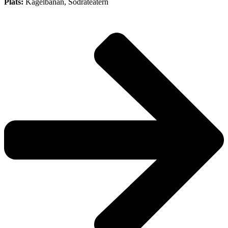
Plats:
Kägelbanan, Södrateatern