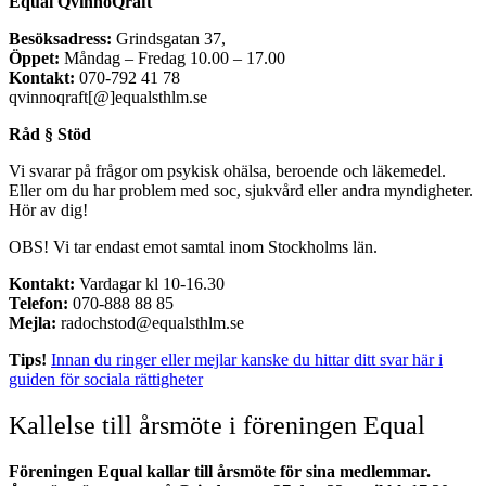
Equal QvinnoQraft
Besöksadress:
Grindsgatan 37,
Öppet:
Måndag – Fredag 10.00 – 17.00
Kontakt:
070-792 41 78
qvinnoqraft[@]equalsthlm.se
Råd § Stöd
Vi svarar på frågor om psykisk ohälsa, beroende och läkemedel.
Eller om du har problem med soc, sjukvård eller andra myndigheter.
Hör av dig!
OBS! Vi tar endast emot samtal inom Stockholms län.
Kontakt:
Vardagar kl 10-16.30
Telefon:
070-888 88 85
Mejla:
radochstod@equalsthlm.se
Tips!
Innan du ringer eller mejlar kanske du hittar ditt svar här i
guiden för sociala rättigheter
Kallelse till årsmöte i föreningen Equal
Föreningen Equal kallar till årsmöte för sina medlemmar.