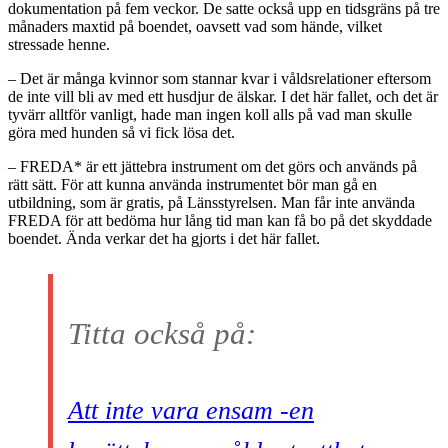
dokumentation på fem veckor. De satte också upp en tidsgräns på tre
månaders maxtid på boendet, oavsett vad som hände, vilket
stressade henne.
– Det är många kvinnor som stannar kvar i våldsrelationer eftersom
de inte vill bli av med ett husdjur de älskar. I det här fallet, och det är
tyvärr alltför vanligt, hade man ingen koll alls på vad man skulle
göra med hunden så vi fick lösa det.
– FREDA* är ett jättebra instrument om det görs och används på
rätt sätt. För att kunna använda instrumentet bör man gå en
utbildning, som är gratis, på Länsstyrelsen. Man får inte använda
FREDA för att bedöma hur lång tid man kan få bo på det skyddade
boendet. Ända verkar det ha gjorts i det här fallet.
Titta också på:
Att inte vara ensam -en