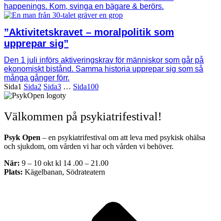
happenings. Kom, svinga en bägare & berörs.
”Aktivitetskravet – moralpolitik som
upprepar sig”
Den 1 juli införs aktiveringskrav för människor som går på
ekonomiskt bistånd. Samma historia upprepar sig som så
många gånger förr.
Sida
1
Sida
2
Sida
3
…
Sida
100
Välkommen på psykiatrifestival!
Psyk Open
– en psykiatrifestival om att leva med psykisk ohälsa
och sjukdom, om vården vi har och vården vi behöver.
När:
9 – 10 okt kl 14 .00 – 21.00
Plats:
Kägelbanan, Södrateatern