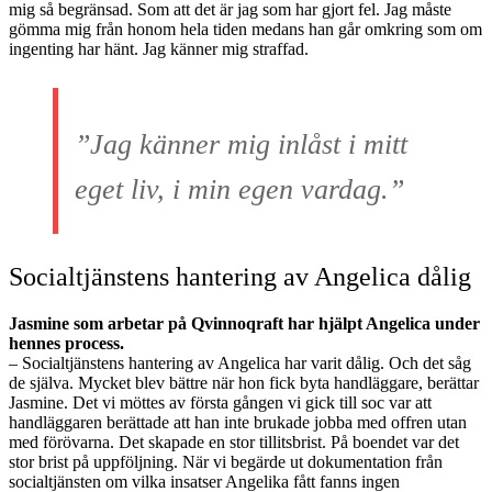
mig så begränsad. Som att det är jag som har gjort fel. Jag måste
gömma mig från honom hela tiden medans han går omkring som om
ingenting har hänt. Jag känner mig straffad.
”Jag känner mig inlåst i mitt
eget liv, i min egen vardag.”
Socialtjänstens hantering av Angelica dålig
Jasmine som arbetar på Qvinnoqraft har hjälpt Angelica under
hennes process.
– Socialtjänstens hantering av Angelica har varit dålig. Och det såg
de själva. Mycket blev bättre när hon fick byta handläggare, berättar
Jasmine. Det vi möttes av första gången vi gick till soc var att
handläggaren berättade att han inte brukade jobba med offren utan
med förövarna. Det skapade en stor tillitsbrist. På boendet var det
stor brist på uppföljning. När vi begärde ut dokumentation från
socialtjänsten om vilka insatser Angelika fått fanns ingen