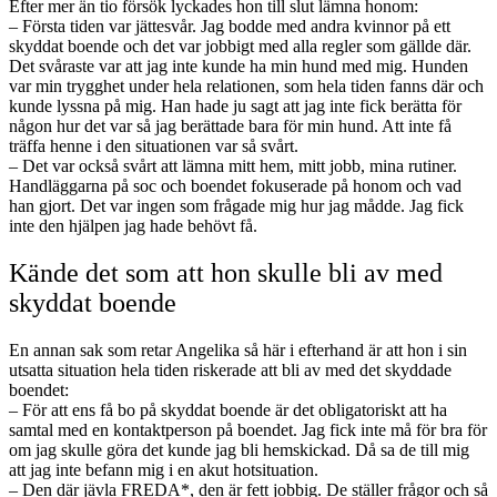
Efter mer än tio försök lyckades hon till slut lämna honom:
– Första tiden var jättesvår. Jag bodde med andra kvinnor på ett
skyddat boende och det var jobbigt med alla regler som gällde där.
Det svåraste var att jag inte kunde ha min hund med mig. Hunden
var min trygghet under hela relationen, som hela tiden fanns där och
kunde lyssna på mig. Han hade ju sagt att jag inte fick berätta för
någon hur det var så jag berättade bara för min hund. Att inte få
träffa henne i den situationen var så svårt.
– Det var också svårt att lämna mitt hem, mitt jobb, mina rutiner.
Handläggarna på soc och boendet fokuserade på honom och vad
han gjort. Det var ingen som frågade mig hur jag mådde. Jag fick
inte den hjälpen jag hade behövt få.
Kände det som att hon skulle bli av med
skyddat boende
En annan sak som retar Angelika så här i efterhand är att hon i sin
utsatta situation hela tiden riskerade att bli av med det skyddade
boendet:
– För att ens få bo på skyddat boende är det obligatoriskt att ha
samtal med en kontaktperson på boendet. Jag fick inte må för bra för
om jag skulle göra det kunde jag bli hemskickad. Då sa de till mig
att jag inte befann mig i en akut hotsituation.
– Den där jävla FREDA*, den är fett jobbig. De ställer frågor och så