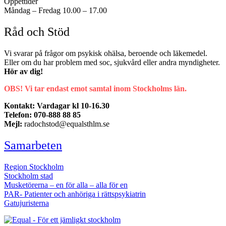
Öppettider
Måndag – Fredag 10.00 – 17.00
Råd och Stöd
Vi svarar på frågor om psykisk ohälsa, beroende och läkemedel.
Eller om du har problem med soc, sjukvård eller andra myndigheter.
Hör av dig!
OBS! Vi tar endast emot samtal inom Stockholms län.
Kontakt: Vardagar kl 10-16.30
Telefon: 070-888 88 85
Mejl:
radochstod@equalsthlm.se
Samarbeten
Region Stockholm
Stockholm stad
Musketörerna – en för alla – alla för en
PAR- Patienter och anhöriga i rättspsykiatrin
Gatujuristerna