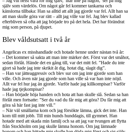
– Jag vill helst vara för mig själv, litar inte på någon, ser på mig
själv som värdelös. Om något går fel kommer tankarna och
känslorna tillbaka: Han sa alltid att allt jag gjorde var fel. Allt han sa
att man skulle göra var rätt – allt jag ville var fel. Jag blev kallad
efterbliven så ofta att jag började tro på det hela. Det har förändrat
mig som person, på djupet.
Blev våldsutsatt i två år
Angelicas ex misshandlade och hotade henne under nästan två år:
– Det kommer så sakta att man inte märker det. Först var det småhot,
sedan förlåt. Hände det en gång till, var det mitt fel. ”Hade du inte
gjort så hade jag inte skrikit åt dig, hotat dig, slagit dig”.
– Han var jätteaggressiv och blev sur om jag inte gjorde som han
ville. Och även när jag gjorde som han ville så var han inte nöjd.
Allt var fel hur jag än gjorde. Varför hade jag killkompisar? Varför
hade jag tjejkompisar?
– Han började höja handen och hota att han skulle slå. Sedan sa han
förlåt men fortsatte: ”Ser du vad du får mig att göra? Du får mig att
göra så här fast jag inte vill.”
– När väl smällarna kom och jag försökte lämna, gick det inte. Han
kom till mitt jobb. Till min hunds hunddagis, till gymmet. Han
hotade med att skada min familj och sa att jag var tvungen att flytta
från Stockholm om jag skulle lämna honom. Om jag lämnade
honom och han hittade mig skulle han döda mig först och sig själv