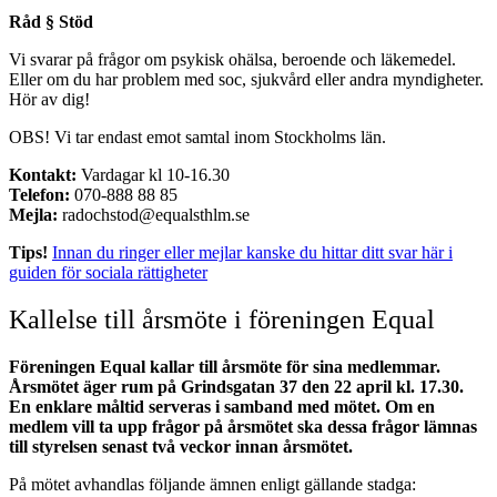
Råd § Stöd
Vi svarar på frågor om psykisk ohälsa, beroende och läkemedel.
Eller om du har problem med soc, sjukvård eller andra myndigheter.
Hör av dig!
OBS! Vi tar endast emot samtal inom Stockholms län.
Kontakt:
Vardagar kl 10-16.30
Telefon:
070-888 88 85
Mejla:
radochstod@equalsthlm.se
Tips!
Innan du ringer eller mejlar kanske du hittar ditt svar här i
guiden för sociala rättigheter
Kallelse till årsmöte i föreningen Equal
Föreningen Equal kallar till årsmöte för sina medlemmar.
Årsmötet äger rum på Grindsgatan 37 den 22 april kl. 17.30.
En enklare måltid serveras i samband med mötet. Om en
medlem vill ta upp frågor på årsmötet ska dessa frågor lämnas
till styrelsen senast två veckor innan årsmötet.
På mötet avhandlas följande ämnen enligt gällande stadga: