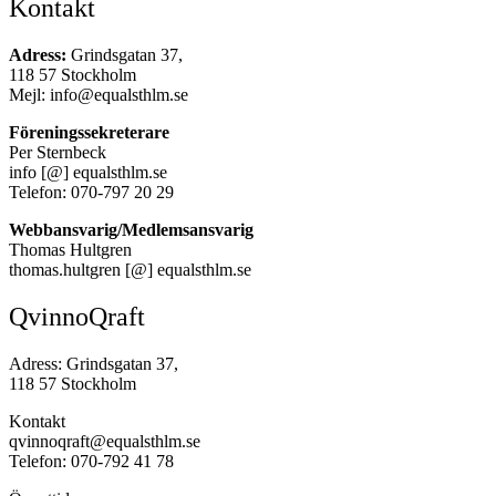
Kontakt
Adress:
Grindsgatan 37,
118 57 Stockholm
Mejl: info@equalsthlm.se
Föreningssekreterare
Per Sternbeck
info [@] equalsthlm.se
Telefon: 070-797 20 29
Webbansvarig/Medlemsansvarig
Thomas Hultgren
thomas.hultgren [@] equalsthlm.se
QvinnoQraft
Adress: Grindsgatan 37,
118 57 Stockholm
Kontakt
qvinnoqraft@equalsthlm.se
Telefon: 070-792 41 78