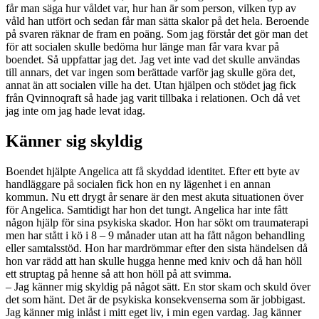
får man säga hur våldet var, hur han är som person, vilken typ av
våld han utfört och sedan får man sätta skalor på det hela. Beroende
på svaren räknar de fram en poäng. Som jag förstår det gör man det
för att socialen skulle bedöma hur länge man får vara kvar på
boendet. Så uppfattar jag det. Jag vet inte vad det skulle användas
till annars, det var ingen som berättade varför jag skulle göra det,
annat än att socialen ville ha det. Utan hjälpen och stödet jag fick
från Qvinnoqraft så hade jag varit tillbaka i relationen. Och då vet
jag inte om jag hade levat idag.
Känner sig skyldig
Boendet hjälpte Angelica att få skyddad identitet. Efter ett byte av
handläggare på socialen fick hon en ny lägenhet i en annan
kommun. Nu ett drygt år senare är den mest akuta situationen över
för Angelica. Samtidigt har hon det tungt. Angelica har inte fått
någon hjälp för sina psykiska skador. Hon har sökt om traumaterapi
men har stått i kö i 8 – 9 månader utan att ha fått någon behandling
eller samtalsstöd. Hon har mardrömmar efter den sista händelsen då
hon var rädd att han skulle hugga henne med kniv och då han höll
ett struptag på henne så att hon höll på att svimma.
– Jag känner mig skyldig på något sätt. En stor skam och skuld över
det som hänt. Det är de psykiska konsekvenserna som är jobbigast.
Jag känner mig inlåst i mitt eget liv, i min egen vardag. Jag känner