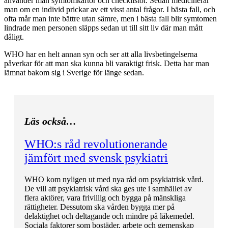
använder man symtomkartor och checklistor. Sedan medicinerar
man om en individ prickar av ett visst antal frågor. I bästa fall, och
ofta mår man inte bättre utan sämre, men i bästa fall blir symtomen
lindrade men personen släpps sedan ut till sitt liv där man mått
dåligt.
WHO har en helt annan syn och ser att alla livsbetingelserna
påverkar för att man ska kunna bli varaktigt frisk. Detta har man
lämnat bakom sig i Sverige för länge sedan.
Läs också…
WHO:s råd revolutionerande
jämfört med svensk psykiatri
WHO kom nyligen ut med nya råd om psykiatrisk vård.
De vill att psykiatrisk vård ska ges ute i samhället av
flera aktörer, vara frivillig och bygga på mänskliga
rättigheter. Dessutom ska vården bygga mer på
delaktighet och deltagande och mindre på läkemedel.
Sociala faktorer som bostäder, arbete och gemenskap