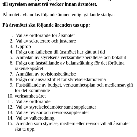
till styrelsen senast två veckor innan årsmötet.
På mötet avhandlas följande ämnen enligt gällande stadga:
På årsmötet ska följande ärenden tas upp:
Val av ordförande för årsmötet
Val av sekreterare och justerare
Upprop
Fråga om kallelsen till årsmötet har gått ut i tid
Anmälan av styrelsens verksamhetsberättelse och bokslut
Fråga om fastställande av balansräkning för det förflutna
räkenskapsåret
Anmälan av revisionsberättelse
Fråga om ansvarsfrihet för styrelseledamöterna
Fastställande av budget, verksamhetsplan och medlemsavgift
för det kommande
verksamhetsåret
Val av ordförande
Val av styrelseledamöter samt suppleanter
Val av revisor och revisorssuppleanter
Val av valberedning
Ärenden som styrelse, medlem eller revisor vill att årsmötet
ska ta upp.