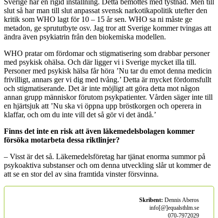
Sverige har en rigid inställning. Detta bemöttes med tystnad. Men till
slut så har man till slut anpassat svensk narkotikapolitik utefter den
kritik som WHO lagt för 10 – 15 år sen. WHO sa ni måste ge
metadon, ge sprututbyte osv. Jag tror att Sverige kommer tvingas att
ändra även psykiatrin från den biokemiska modellen.
WHO pratar om fördomar och stigmatisering som drabbar personer
med psykisk ohälsa. Och där ligger vi i Sverige mycket illa till.
Personer med psykisk hälsa får höra ’Nu tar du emot denna medicin
frivilligt, annars ger vi dig med tvång.’ Detta är mycket fördomsfullt
och stigmatiserande. Det är inte möjligt att göra detta mot någon
annan grupp människor förutom psykpatienter. Vården säger inte till
en hjärtsjuk att ’Nu ska vi öppna upp bröstkorgen och operera in
klaffar, och om du inte vill det så gör vi det ändå.’
Finns det inte en risk att även läkemedelsbolagen kommer
försöka motarbeta dessa riktlinjer?
– Visst är det så. Läkemedelsföretag har tjänat enorma summor på
psykoaktiva substanser och om denna utveckling slår ut kommer de
att se en stor del av sina framtida vinster försvinna.
Skribent:
Dennis Aberos
info[@]equalsthlm.se
070-7972029