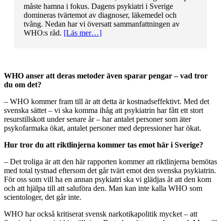
måste hamna i fokus. Dagens psykiatri i Sverige
domineras tvärtemot av diagnoser, läkemedel och
tvång. Nedan har vi översatt sammanfattningen av
WHO:s råd.
[Läs mer…]
WHO anser att deras metoder även sparar pengar – vad tror
du om det?
– WHO kommer fram till är att detta är kostnadseffektivt. Med det
svenska sättet – vi ska komma ihåg att psykiatrin har fått ett stort
resurstillskott under senare år – har antalet personer som äter
psykofarmaka ökat, antalet personer med depressioner har ökat.
Hur tror du att riktlinjerna kommer tas emot här i Sverige?
– Det troliga är att den här rapporten kommer att riktlinjerna bemötas
med total tystnad eftersom det går tvärt emot den svenska psykiatrin.
För oss som vill ha en annan psykiatri ska vi glädjas åt att den kom
och att hjälpa till att saluföra den. Man kan inte kalla WHO som
scientologer, det går inte.
WHO har också kritiserat svensk narkotikapolitik mycket – att