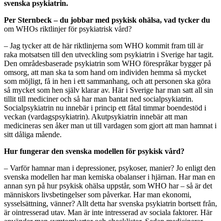
svenska psykiatrin.
Per Sternbeck – du jobbar med psykisk ohälsa, vad tycker du
om WHOs riktlinjer för psykiatrisk vård?
– Jag tycker att de här riktlinjerna som WHO kommit fram till är
raka motsatsen till den utveckling som psykiatrin i Sverige har tagit.
Den områdesbaserade psykiatrin som WHO förespråkar bygger på
omsorg, att man ska ta som hand om individen hemma så mycket
som möjligt, få in hen i ett sammanhang, och att personen ska göra
så mycket som hen själv klarar av. Här i Sverige har man satt all sin
tillit till mediciner och så har man bantat ned socialpsykiatrin.
Socialpsykiatrin nu innebär i princip ett fåtal timmar boendestöd i
veckan (vardagspsykiatrin). Akutpsykiatrin innebär att man
medicineras sen åker man ut till vardagen som gjort att man hamnat i
sitt dåliga mående.
Hur fungerar den svenska modellen för psykisk vård?
– Varför hamnar man i depressioner, psykoser, manier? Jo enligt den
svenska modellen har man kemiska obalanser i hjärnan. Har man en
annan syn på hur psykisk ohälsa uppstår, som WHO har – så är det
människors livsbetingelser som påverkar. Har man ekonomi,
sysselsättning, vänner? Allt detta har svenska psykiatrin bortsett från,
är ointresserad utav. Man är inte intresserad av sociala faktorer. Här