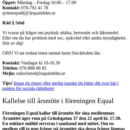
Öppet:
Måndag – Fredag 10.00 – 17.00
Kontakt:
070-792 41 78
qvinnoqraft[@]equalsthlm.se
Råd § Stöd
Vi svarar på frågor om psykisk ohälsa, beroende och läkemedel.
Eller om du har problem med soc, sjukvård eller andra myndigheter.
Hör av dig!
OBS! Vi tar endast emot samtal inom Stockholms län.
Kontakt:
Vardagar kl 10-16.30
Telefon:
070-888 88 85
Mejla:
radochstod@equalsthlm.se
Tips!
Innan du ringer eller mejlar kanske du hittar ditt svar här i
guiden för sociala rättigheter
Kallelse till årsmöte i föreningen Equal
Föreningen Equal kallar till årsmöte för sina medlemmar.
Årsmötet äger rum på Grindsgatan 37 den 22 april kl. 17.30.
En enklare måltid serveras i samband med mötet. Om en
medlem vill ta upp frågor på årsmötet ska dessa frågor lämnas