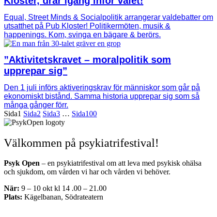
Kloster, drar igång inför valet!
Equal, Street Minds & Socialpolitik arrangerar valdebatter om
utsatthet på Pub Kloster! Politikermöten, musik &
happenings. Kom, svinga en bägare & berörs.
”Aktivitetskravet – moralpolitik som
upprepar sig”
Den 1 juli införs aktiveringskrav för människor som går på
ekonomiskt bistånd. Samma historia upprepar sig som så
många gånger förr.
Sida
1
Sida
2
Sida
3
…
Sida
100
Välkommen på psykiatrifestival!
Psyk Open
– en psykiatrifestival om att leva med psykisk ohälsa
och sjukdom, om vården vi har och vården vi behöver.
När:
9 – 10 okt kl 14 .00 – 21.00
Plats:
Kägelbanan, Södrateatern