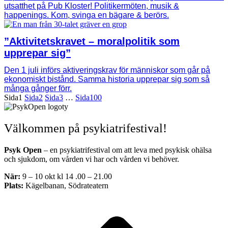
utsatthet på Pub Kloster! Politikermöten, musik &
happenings. Kom, svinga en bägare & berörs.
”Aktivitetskravet – moralpolitik som
upprepar sig”
Den 1 juli införs aktiveringskrav för människor som går på
ekonomiskt bistånd. Samma historia upprepar sig som så
många gånger förr.
Sida
1
Sida
2
Sida
3
…
Sida
100
Välkommen på psykiatrifestival!
Psyk Open
– en psykiatrifestival om att leva med psykisk ohälsa
och sjukdom, om vården vi har och vården vi behöver.
När:
9 – 10 okt kl 14 .00 – 21.00
Plats:
Kägelbanan, Södrateatern