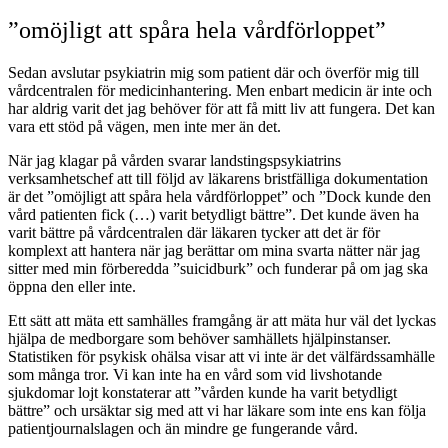
”omöjligt att spåra hela vårdförloppet”
Sedan avslutar psykiatrin mig som patient där och överför mig till
vårdcentralen för medicinhantering. Men enbart medicin är inte och
har aldrig varit det jag behöver för att få mitt liv att fungera. Det kan
vara ett stöd på vägen, men inte mer än det.
När jag klagar på vården svarar landstingspsykiatrins
verksamhetschef att till följd av läkarens bristfälliga dokumentation
är det ”omöjligt att spåra hela vårdförloppet” och ”Dock kunde den
vård patienten fick (…) varit betydligt bättre”. Det kunde även ha
varit bättre på vårdcentralen där läkaren tycker att det är för
komplext att hantera när jag berättar om mina svarta nätter när jag
sitter med min förberedda ”suicidburk” och funderar på om jag ska
öppna den eller inte.
Ett sätt att mäta ett samhälles framgång är att mäta hur väl det lyckas
hjälpa de medborgare som behöver samhällets hjälpinstanser.
Statistiken för psykisk ohälsa visar att vi inte är det välfärdssamhälle
som många tror. Vi kan inte ha en vård som vid livshotande
sjukdomar lojt konstaterar att ”vården kunde ha varit betydligt
bättre” och ursäktar sig med att vi har läkare som inte ens kan följa
patientjournalslagen och än mindre ge fungerande vård.