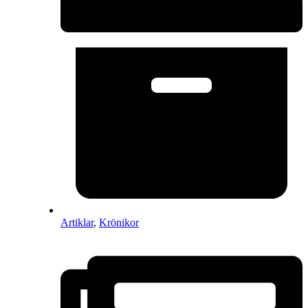
Artiklar
,
Krönikor