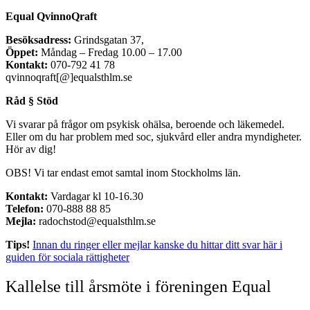
Equal QvinnoQraft
Besöksadress:
Grindsgatan 37,
Öppet:
Måndag – Fredag 10.00 – 17.00
Kontakt:
070-792 41 78
qvinnoqraft[@]equalsthlm.se
Råd § Stöd
Vi svarar på frågor om psykisk ohälsa, beroende och läkemedel.
Eller om du har problem med soc, sjukvård eller andra myndigheter.
Hör av dig!
OBS! Vi tar endast emot samtal inom Stockholms län.
Kontakt:
Vardagar kl 10-16.30
Telefon:
070-888 88 85
Mejla:
radochstod@equalsthlm.se
Tips!
Innan du ringer eller mejlar kanske du hittar ditt svar här i
guiden för sociala rättigheter
Kallelse till årsmöte i föreningen Equal