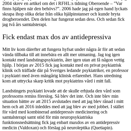
2004 skrev en artikel om det i RFHL:s tidning Oberoende – ”Var
finns hjälpen när den behövs?”. 2006 hade jag på egen hand lyckats
skrapa ihop olika delar från olika hjälpinstanser och kunde bryta
drogberoendet. Den delen har fungerat sedan dess. Och sedan fick
jag två års samtalsterapi.
Fick endast max dos av antidepressiva
Mitt liv kom därefter att fungera hyfsat under några år för att sedan
vända tillbaka till att innebära en allt mer utmaning. Jag tog igen
kontakt med landstingspsykiatrin, åter igen utan att få någon vettig
hjälp. I början av 2015 fick jag kontakt med en privat psykiatrisk
klinik och träffade där på Sveriges ledande psykiatriker, en professor
i psykiatri med även mångårig klinisk erfarenhet. Hans utredning
kom att uttrycka skarp kritik mot psykiatrins vård i mitt fall.
Landstingets psykiatri lovade att de skulle erbjuda den vård som
professorns remiss föreslog. Så blev det inte. Och inte blev min
situation bättre av att 2015 avslutades med att jag blev rånad i mitt
hem och att 2016 inleddes med att jag blev av med jobbet. I stället
för vård med kombinerad antidepressiv medicinering och
samtalsterapi samt stöd för min neuropsykiatriska
funktionsnedsättning fick jag enbart maxdos av en antidepressiv
medicin (Valdoxan) och förslag på neuroleptika (Quetiapin).