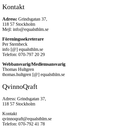
Kontakt
Adress:
Grindsgatan 37,
118 57 Stockholm
Mejl: info@equalsthlm.se
Föreningssekreterare
Per Sternbeck
info [@] equalsthlm.se
Telefon: 070-797 20 29
Webbansvarig/Medlemsansvarig
Thomas Hultgren
thomas.hultgren [@] equalsthlm.se
QvinnoQraft
Adress: Grindsgatan 37,
118 57 Stockholm
Kontakt
qvinnoqraft@equalsthlm.se
Telefon: 070-792 41 78