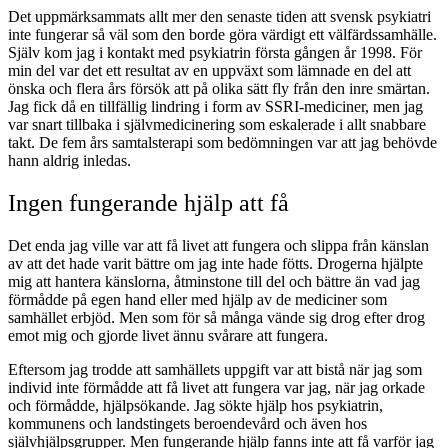
Det uppmärksammats allt mer den senaste tiden att svensk psykiatri
inte fungerar så väl som den borde göra värdigt ett välfärdssamhälle.
Själv kom jag i kontakt med psykiatrin första gången år 1998. För
min del var det ett resultat av en uppväxt som lämnade en del att
önska och flera års försök att på olika sätt fly från den inre smärtan.
Jag fick då en tillfällig lindring i form av SSRI-mediciner, men jag
var snart tillbaka i självmedicinering som eskalerade i allt snabbare
takt. De fem års samtalsterapi som bedömningen var att jag behövde
hann aldrig inledas.
Ingen fungerande hjälp att få
Det enda jag ville var att få livet att fungera och slippa från känslan
av att det hade varit bättre om jag inte hade fötts. Drogerna hjälpte
mig att hantera känslorna, åtminstone till del och bättre än vad jag
förmådde på egen hand eller med hjälp av de mediciner som
samhället erbjöd. Men som för så många vände sig drog efter drog
emot mig och gjorde livet ännu svårare att fungera.
Eftersom jag trodde att samhällets uppgift var att bistå när jag som
individ inte förmådde att få livet att fungera var jag, när jag orkade
och förmådde, hjälpsökande. Jag sökte hjälp hos psykiatrin,
kommunens och landstingets beroendevård och även hos
självhjälpsgrupper. Men fungerande hjälp fanns inte att få varför jag