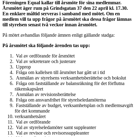
Föreningen Equal kallar till årsmöte för sina medlemmar.
Årsmötet äger rum på Grindsgatan 37 den 22 april kl. 17.30.
En enklare måltid serveras i samband med mötet. Om en
medlem vill ta upp frågor på årsmötet ska dessa frågor lämnas
till styrelsen senast två veckor innan årsmötet.
På mötet avhandlas följande ämnen enligt gällande stadga:
På årsmötet ska följande ärenden tas upp:
Val av ordförande för årsmötet
Val av sekreterare och justerare
Upprop
Fråga om kallelsen till årsmötet har gått ut i tid
Anmälan av styrelsens verksamhetsberättelse och bokslut
Fråga om fastställande av balansräkning för det förflutna
räkenskapsåret
Anmälan av revisionsberättelse
Fråga om ansvarsfrihet för styrelseledamöterna
Fastställande av budget, verksamhetsplan och medlemsavgift
för det kommande
verksamhetsåret
Val av ordförande
Val av styrelseledamöter samt suppleanter
Val av revisor och revisorssuppleanter