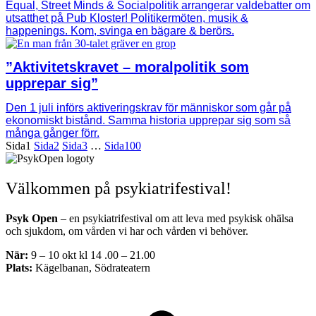
Equal, Street Minds & Socialpolitik arrangerar valdebatter om
utsatthet på Pub Kloster! Politikermöten, musik &
happenings. Kom, svinga en bägare & berörs.
”Aktivitetskravet – moralpolitik som
upprepar sig”
Den 1 juli införs aktiveringskrav för människor som går på
ekonomiskt bistånd. Samma historia upprepar sig som så
många gånger förr.
Sida
1
Sida
2
Sida
3
…
Sida
100
Välkommen på psykiatrifestival!
Psyk Open
– en psykiatrifestival om att leva med psykisk ohälsa
och sjukdom, om vården vi har och vården vi behöver.
När:
9 – 10 okt kl 14 .00 – 21.00
Plats:
Kägelbanan, Södrateatern