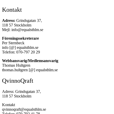
Kontakt
Adress:
Grindsgatan 37,
118 57 Stockholm
Mejl: info@equalsthlm.se
Föreningssekreterare
Per Sternbeck
info [@] equalsthlm.se
Telefon: 070-797 20 29
Webbansvarig/Medlemsansvarig
Thomas Hultgren
thomas.hultgren [@] equalsthlm.se
QvinnoQraft
Adress: Grindsgatan 37,
118 57 Stockholm
Kontakt
qvinnoqraft@equalsthlm.se
Telefon: 070-792 41 78