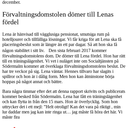
december.
Förvaltningsdomstolen dömer till Lenas
fördel
Lena är hänvisad till vägglusiga pensionat, smutsiga rum på
hotelljourer och tillfälliga lösningar. Vi får kriga för att Lena ska få
placeringsbeslut som är längre än ett par dagar. Så att hon ska få
någon stabilitet i sitt liv. Den sista februari 2017 kommer
förvaltningsdomstolens dom. De dömer till Lena fördel. Hon har rätt
till en träningslägenhet. Vi vet i nuläget inte om Socialtjänsten på
Södermalm kommer att överklaga förvaltningsdomstolens beslut. De
har tre veckor på sig. Lena väntar. Hennes tillvaro har slagits i
spillror och hon är i dålig form. Men hon kan åtminstone börja
hoppas på något annat och bättre.
Bara några timmar efter det att denna rapport skrivits och publicerats
kommer besked från Södermalm. Lena har fått en träningslägenhet
och kan flytta in från den 15 mars. Hon är överlycklig. Som hon
uttrycker det i ett mejl: ”Helt otroligt! Kan det vara på riktigt , min
lur daddar men jag kan inte ringa ut… jag måste få höra det här. Vi
måste fira