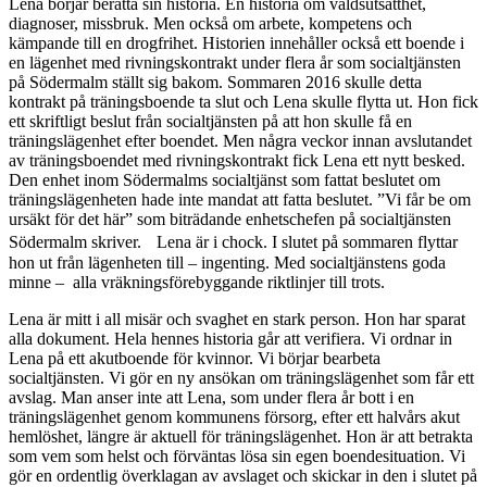
Lena börjar berätta sin historia. En historia om våldsutsatthet,
diagnoser, missbruk. Men också om arbete, kompetens och
kämpande till en drogfrihet. Historien innehåller också ett boende i
en lägenhet med rivningskontrakt under flera år som socialtjänsten
på Södermalm ställt sig bakom. Sommaren 2016 skulle detta
kontrakt på träningsboende ta slut och Lena skulle flytta ut. Hon fick
ett skriftligt beslut från socialtjänsten på att hon skulle få en
träningslägenhet efter boendet. Men några veckor innan avslutandet
av träningsboendet med rivningskontrakt fick Lena ett nytt besked.
Den enhet inom Södermalms socialtjänst som fattat beslutet om
träningslägenheten hade inte mandat att fatta beslutet. ”Vi får be om
ursäkt för det här” som biträdande enhetschefen på socialtjänsten
Södermalm skriver. Lena är i chock. I slutet på sommaren flyttar
hon ut från lägenheten till – ingenting. Med socialtjänstens goda
minne – alla vräkningsförebyggande riktlinjer till trots.
Lena är mitt i all misär och svaghet en stark person. Hon har sparat
alla dokument. Hela hennes historia går att verifiera. Vi ordnar in
Lena på ett akutboende för kvinnor. Vi börjar bearbeta
socialtjänsten. Vi gör en ny ansökan om träningslägenhet som får ett
avslag. Man anser inte att Lena, som under flera år bott i en
träningslägenhet genom kommunens försorg, efter ett halvårs akut
hemlöshet, längre är aktuell för träningslägenhet. Hon är att betrakta
som vem som helst och förväntas lösa sin egen boendesituation. Vi
gör en ordentlig överklagan av avslaget och skickar in den i slutet på