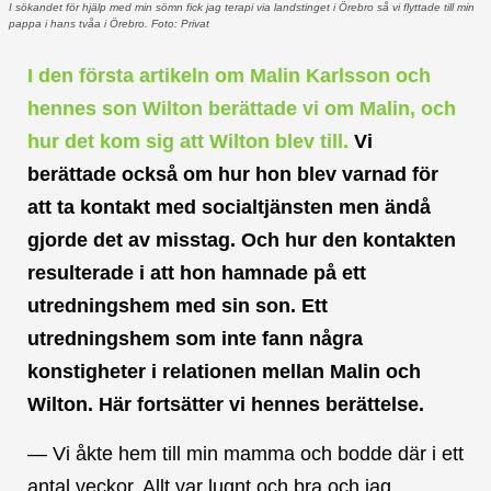
I sökandet för hjälp med min sömn fick jag terapi via landstinget i Örebro så vi flyttade till min
pappa i hans tvåa i Örebro. Foto: Privat
I den första artikeln om Malin Karlsson och
hennes son Wilton berättade vi om Malin, och
hur det kom sig att Wilton blev till.
Vi
berättade också om hur hon blev varnad för
att ta kontakt med socialtjänsten men ändå
gjorde det av misstag. Och hur den kontakten
resulterade i att hon hamnade på ett
utredningshem med sin son. Ett
utredningshem som inte fann några
konstigheter i relationen mellan Malin och
Wilton. Här fortsätter vi hennes berättelse.
— Vi åkte hem till min mamma och bodde där i ett
antal veckor. Allt var lugnt och bra och jag