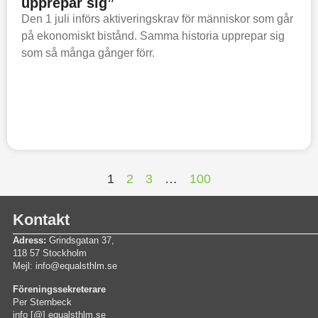
upprepar sig”
Den 1 juli införs aktiveringskrav för människor som går
på ekonomiskt bistånd. Samma historia upprepar sig
som så många gånger förr.
1
2
3
…
100
Kontakt
Adress:
Grindsgatan 37,
118 57 Stockholm
Mejl: info@equalsthlm.se
Föreningssekreterare
Per Sternbeck
info [@] equalsthlm.se