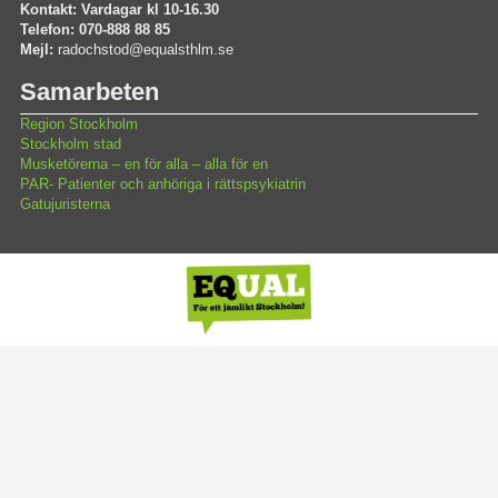
Kontakt: Vardagar kl 10-16.30
Telefon: 070-888 88 85
Mejl:
radochstod@equalsthlm.se
Samarbeten
Region Stockholm
Stockholm stad
Musketörerna – en för alla – alla för en
PAR- Patienter och anhöriga i rättspsykiatrin
Gatujuristerna