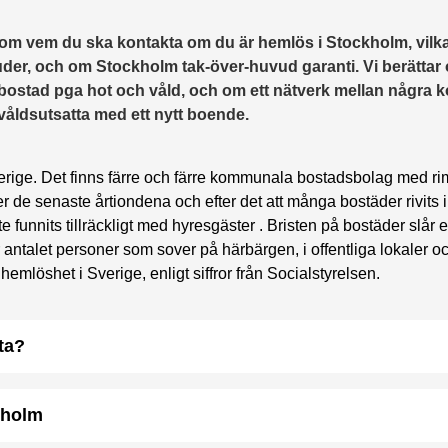
n om vem du ska kontakta om du är hemlös i Stockholm, vilk
er, och om Stockholm tak-över-huvud garanti. Vi berättar
 en bostad pga hot och våld, och om ett nätverk mellan någr
våldsutsatta med ett nytt boende.
rige. Det finns färre och färre kommunala bostadsbolag med rim
der de senaste årtiondena och efter det att många bostäder rivits i
unnits tillräckligt med hyresgäster . Bristen på bostäder slår e
 antalet personer som sover på härbärgen, i offentliga lokaler o
emlöshet i Sverige, enligt siffror från Socialstyrelsen.
ta?
kholm