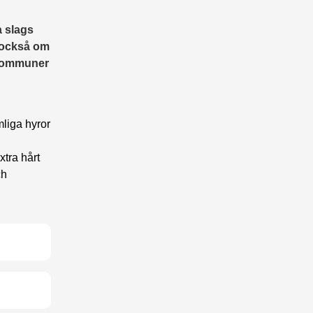
a slags
 också om
a kommuner
liga hyror
xtra hårt
ch