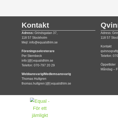
Kontakt
Qvin
Adress:
Grindsgatan 37,
Adress: Gri
118 57 Stockholm
118 57 Sto
Mejl: info@equalsthlm.se
Kontakt
Föreningssekreterare
qvinnoqraft
Per Sternbeck
Telefon: 07
info [@] equalsthlm.se
Öppettider
Telefon: 070-797 20 29
Måndag – F
Webbansvarig/Medlemsansvarig
Thomas Hultgren
thomas.hultgren [@] equalsthlm.se