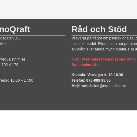
noQraft
Råd och Stöd
ndsgatan 37,
Vi svarar på frågor om psykisk ohälsa,
ckholm
och läkemedel. Eller om du har proble
sjukvård eller andra myndigheter.
Hör a
@equalsthlm.se
OBS! Vi tar endast emot samtal inom
0-792 41 78
Stockholms län.
Kontakt: Vardagar kl 10-16.30
redag 10.00 – 17.00
Telefon: 070-888 88 85
Mejl:
radochstod@equalsthlm.se