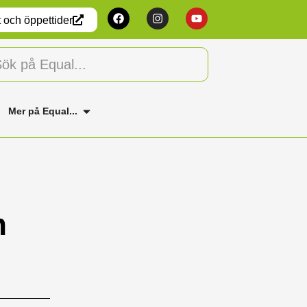
 och öppettider
Mer på Equal...
m