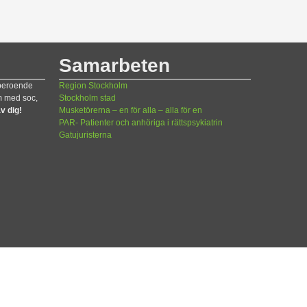
Samarbeten
 beroende
Region Stockholm
m med soc,
Stockholm stad
v dig!
Musketörerna – en för alla – alla för en
PAR- Patienter och anhöriga i rättspsykiatrin
Gatujuristerna