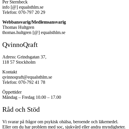
Per Sternbeck
info [@] equalsthlm.se
Telefon: 070-797 20 29
Webbansvarig/Medlemsansvarig
Thomas Hultgren
thomas.hultgren [@] equalsthlm.se
QvinnoQraft
Adress: Grindsgatan 37,
118 57 Stockholm
Kontakt
qvinnoqraft@equalsthlm.se
Telefon: 070-792 41 78
Öppettider
Måndag – Fredag 10.00 – 17.00
Råd och Stöd
Vi svarar på frågor om psykisk ohälsa, beroende och läkemedel.
Eller om du har problem med soc, sjukvård eller andra myndigheter.