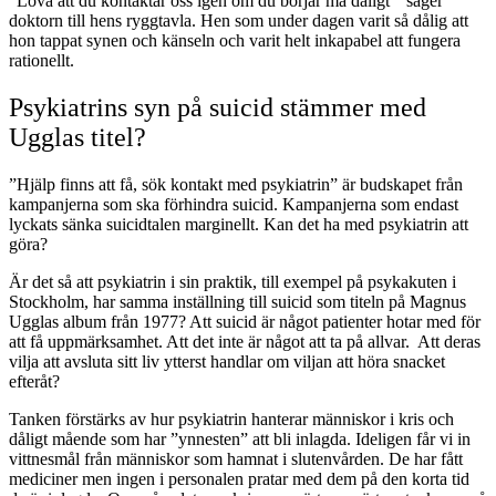
”Lova att du kontaktar oss igen om du börjar må dåligt ” säger
doktorn till hens ryggtavla. Hen som under dagen varit så dålig att
hon tappat synen och känseln och varit helt inkapabel att fungera
rationellt.
Psykiatrins syn på suicid stämmer med
Ugglas titel?
”Hjälp finns att få, sök kontakt med psykiatrin” är budskapet från
kampanjerna som ska förhindra suicid. Kampanjerna som endast
lyckats sänka suicidtalen marginellt. Kan det ha med psykiatrin att
göra?
Är det så att psykiatrin i sin praktik, till exempel på psykakuten i
Stockholm, har samma inställning till suicid som titeln på Magnus
Ugglas album från 1977? Att suicid är något patienter hotar med för
att få uppmärksamhet. Att det inte är något att ta på allvar. Att deras
vilja att avsluta sitt liv ytterst handlar om viljan att höra snacket
efteråt?
Tanken förstärks av hur psykiatrin hanterar människor i kris och
dåligt mående som har ”ynnesten” att bli inlagda. Ideligen får vi in
vittnesmål från människor som hamnat i slutenvården. De har fått
mediciner men ingen i personalen pratar med dem på den korta tid