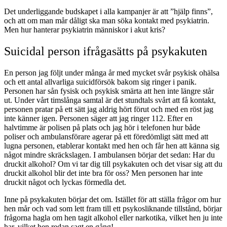
Det underliggande budskapet i alla kampanjer är att ”hjälp finns”,
och att om man mår dåligt ska man söka kontakt med psykiatrin.
Men hur hanterar psykiatrin människor i akut kris?
Suicidal person ifrågasätts på psykakuten
En person jag följt under många år med mycket svår psykisk ohälsa
och ett antal allvarliga suicidförsök bakom sig ringer i panik.
Personen har sån fysisk och psykisk smärta att hen inte längre står
ut. Under vårt timslånga samtal är det stundtals svårt att få kontakt,
personen pratar på ett sätt jag aldrig hört förut och med en röst jag
inte känner igen. Personen säger att jag ringer 112. Efter en
halvtimme är polisen på plats och jag hör i telefonen hur både
poliser och ambulansförare agerar på ett föredömligt sätt med att
lugna personen, etablerar kontakt med hen och får hen att känna sig
något mindre skräckslagen. I ambulansen börjar det sedan: Har du
druckit alkohol? Om vi tar dig till psykakuten och det visar sig att du
druckit alkohol blir det inte bra för oss? Men personen har inte
druckit något och lyckas förmedla det.
Inne på psykakuten börjar det om. Istället för att ställa frågor om hur
hen mår och vad som lett fram till ett psykosliknande tillstånd, börjar
frågorna hagla om hen tagit alkohol eller narkotika, vilket hen ju inte
har, vilket hen redan sagt en gång!