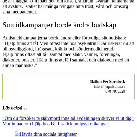
de är inlagda. Om måendet, om krisen, smärtan, svärtan, tankarna på
att avsluta. Istället har många tvingats hitta tröst, vård och omsorg i
sina medpatienter.
Suicidkampanjer borde ändra budskap
Antisuicidkampanjerna borde ändra eller förtydliga sitt budskap:
”Hjälp finns att få! Men oftast inte hos psykiatrin! Där riskerar du att
bli osynliggjord, ifrågasatt, kränkt och söndermedicinerad.
Hjälp finns oftast att få i samtal med släkt, vänner, föreningar,
diakoner, präster. Hjälp finns att få i samtalet och dialogen med en
annan människa.”
Skribent
Per Sternbeck
info[@]equalsthlm.se
070-7972029
Läs också…
”Om du försöker ta självmord inne på avdelningen skriver vi ut dig”
Martin bad om hjälp hos BUP – fick antipsykotika
ngar