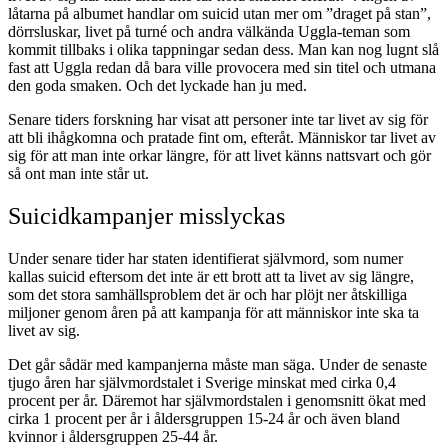
låtarna på albumet handlar om suicid utan mer om ”draget på stan”,
dörrsluskar, livet på turné och andra välkända Uggla-teman som
kommit tillbaks i olika tappningar sedan dess. Man kan nog lugnt slå
fast att Uggla redan då bara ville provocera med sin titel och utmana
den goda smaken. Och det lyckade han ju med.
Senare tiders forskning har visat att personer inte tar livet av sig för
att bli ihågkomna och pratade fint om, efteråt. Människor tar livet av
sig för att man inte orkar längre, för att livet känns nattsvart och gör
så ont man inte står ut.
Suicidkampanjer misslyckas
Under senare tider har staten identifierat självmord, som numer
kallas suicid eftersom det inte är ett brott att ta livet av sig längre,
som det stora samhällsproblem det är och har plöjt ner åtskilliga
miljoner genom åren på att kampanja för att människor inte ska ta
livet av sig.
Det går sådär med kampanjerna måste man säga. Under de senaste
tjugo åren har självmordstalet i Sverige minskat med cirka 0,4
procent per år. Däremot har självmordstalen i genomsnitt ökat med
cirka 1 procent per år i åldersgruppen 15-24 år och även bland
kvinnor i åldersgruppen 25-44 år.