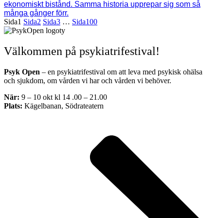
ekonomiskt bistånd. Samma historia upprepar sig som så
många gånger förr.
Sida
1
Sida
2
Sida
3
…
Sida
100
Välkommen på psykiatrifestival!
Psyk Open
– en psykiatrifestival om att leva med psykisk ohälsa
och sjukdom, om vården vi har och vården vi behöver.
När:
9 – 10 okt kl 14 .00 – 21.00
Plats:
Kägelbanan, Södrateatern