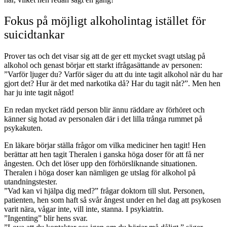
Fokus på möjligt alkoholintag istället för
suicidtankar
Prover tas och det visar sig att de ger ett mycket svagt utslag på
alkohol och genast börjar ett starkt ifrågasättande av personen:
”Varför ljuger du? Varför säger du att du inte tagit alkohol när du har
gjort det? Hur är det med narkotika då? Har du tagit nåt?”. Men hen
har ju inte tagit något!
En redan mycket rädd person blir ännu räddare av förhöret och
känner sig hotad av personalen där i det lilla trånga rummet på
psykakuten.
En läkare börjar ställa frågor om vilka mediciner hen tagit! Hen
berättar att hen tagit Theralen i ganska höga doser för att få ner
ångesten. Och det löser upp den förhörsliknande situationen.
Theralen i höga doser kan nämligen ge utslag för alkohol på
utandningstester.
”Vad kan vi hjälpa dig med?” frågar doktorn till slut. Personen,
patienten, hen som haft så svår ångest under en hel dag att psykosen
varit nära, vågar inte, vill inte, stanna. I psykiatrin.
”Ingenting” blir hens svar.