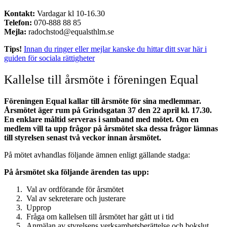
Kontakt:
Vardagar kl 10-16.30
Telefon:
070-888 88 85
Mejla:
radochstod@equalsthlm.se
Tips!
Innan du ringer eller mejlar kanske du hittar ditt svar här i
guiden för sociala rättigheter
Kallelse till årsmöte i föreningen Equal
Föreningen Equal kallar till årsmöte för sina medlemmar.
Årsmötet äger rum på Grindsgatan 37 den 22 april kl. 17.30.
En enklare måltid serveras i samband med mötet. Om en
medlem vill ta upp frågor på årsmötet ska dessa frågor lämnas
till styrelsen senast två veckor innan årsmötet.
På mötet avhandlas följande ämnen enligt gällande stadga:
På årsmötet ska följande ärenden tas upp:
Val av ordförande för årsmötet
Val av sekreterare och justerare
Upprop
Fråga om kallelsen till årsmötet har gått ut i tid
Anmälan av styrelsens verksamhetsberättelse och bokslut