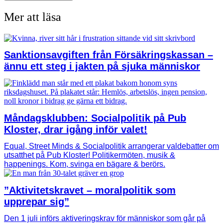
Mer att läsa
Sanktionsavgiften från Försäkringskassan –
ännu ett steg i jakten på sjuka människor
Måndagsklubben: Socialpolitik på Pub
Kloster, drar igång inför valet!
Equal, Street Minds & Socialpolitik arrangerar valdebatter om
utsatthet på Pub Kloster! Politikermöten, musik &
happenings. Kom, svinga en bägare & berörs.
”Aktivitetskravet – moralpolitik som
upprepar sig”
Den 1 juli införs aktiveringskrav för människor som går på