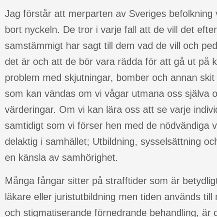
Jag förstår att merparten av Sveriges befolkning v
bort nyckeln. De tror i varje fall att de vill det ef
samstämmigt har sagt till dem vad de vill och peda
det är och att de bör vara rädda för att gå ut på kv
problem med skjutningar, bomber och annan skit 
som kan vändas om vi vågar utmana oss själva o
värderingar. Om vi kan lära oss att se varje indiv
samtidigt som vi förser hen med de nödvändiga ve
delaktig i samhället; Utbildning, sysselsättning oc
en känsla av samhörighet.
Många fångar sitter på strafftider som är betydlig
läkare eller juristutbildning men tiden används til
och stigmatiserande förnedrande behandling, är 