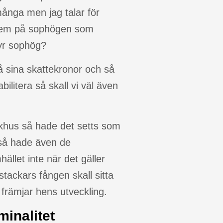
ånga men jag talar för
 dem på sophögen som
dyr sophög?
på sina skattekronor och så
ilitera så skall vi väl även
ukhus så hade det setts som
s så hade även de
ället inte när det gäller
stackars fången skall sitta
 främjar hens utveckling.
minalitet