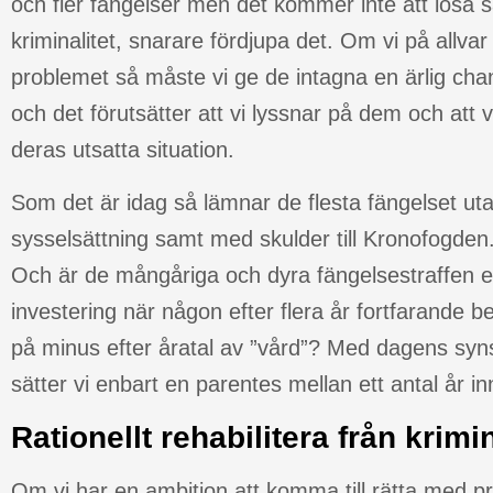
och fler fängelser men det kommer inte att lösa
kriminalitet, snarare fördjupa det. Om vi på allvar
problemet så måste vi ge de intagna en ärlig chans 
och det förutsätter att vi lyssnar på dem och att 
deras utsatta situation.
Som det är idag så lämnar de flesta fängelset ut
sysselsättning samt med skulder till Kronofogd
Och är de mångåriga och dyra fängelsestraffen 
investering när någon efter flera år fortfarande bef
på minus efter åratal av ”vård”? Med dagens syn
sätter vi enbart en parentes mellan ett antal år in
Rationellt rehabilitera från krimin
Om vi har en ambition att komma till rätta med p