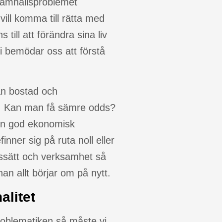
 samhällsproblemet
 vill komma till rätta med
till att förändra sina liv
vi bemödar oss att förstå
an bostad och
en. Kan man få sämre odds?
en god ekonomisk
inner sig på ruta noll eller
ssätt och verksamhet så
nan allt börjar om på nytt.
alitet
roblematiken så måste vi