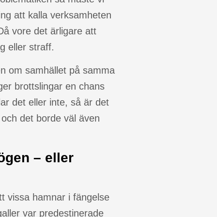
ing att kalla verksamheten
Då vore det ärligare att
eller straff.
onen om samhället på samma
er brottslingar en chans
r det eller inte, så är det
r och det borde väl även
gen – eller
 att vissa hamnar i fängelse
aller var predestinerade