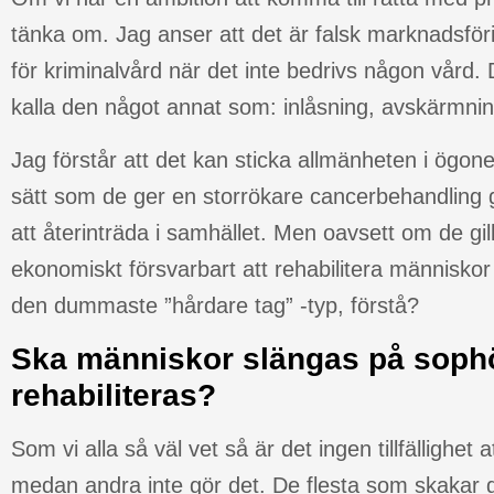
tänka om. Jag anser att det är falsk marknadsför
för kriminalvård när det inte bedrivs någon vård. 
kalla den något annat som: inlåsning, avskärmning 
Jag förstår att det kan sticka allmänheten i ög
sätt som de ger en storrökare cancerbehandling g
att återinträda i samhället. Men oavsett om de gilla
ekonomiskt försvarbart att rehabilitera människo
den dummaste ”hårdare tag” -typ, förstå?
Ska människor slängas på sophö
rehabiliteras?
Som vi alla så väl vet så är det ingen tillfällighet
medan andra inte gör det. De flesta som skakar g