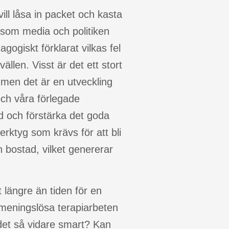
ill låsa in packet och kasta
tersom media och politiken
gogiskt förklarat vilkas fel
ällen. Visst är det ett stort
men det är en utveckling
ch våra förlegade
id och förstärka det goda
rktyg som krävs för att bli
h bostad, vilket genererar
t längre än tiden för en
l meningslösa terapiarbeten
det så vidare smart? Kan