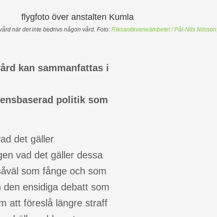
lvård när det inte bedrivs någon vård. Foto:
Riksantikvarieämbetet / Pål-Nils Nilsso
ård kan sammanfattas i
idensbaserad
politik
som
ad det gäller
gen vad det gäller dessa
n såväl som fånge och som
h den ensidiga debatt som
att föreslå längre straff