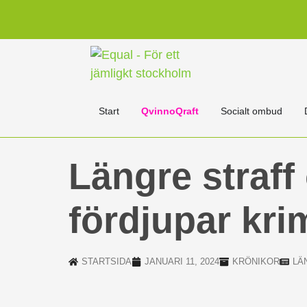
Start
QvinnoQraft
Socialt ombud
Längre straff 
fördjupar krim
STARTSIDA
JANUARI 11, 2024
KRÖNIKOR
LÄ