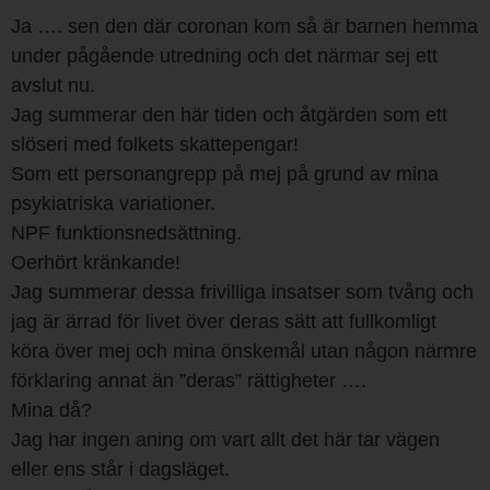
Ja …. sen den där coronan kom så är barnen hemma
under pågående utredning och det närmar sej ett
avslut nu.
Jag summerar den här tiden och åtgärden som ett
slöseri med folkets skattepengar!
Som ett personangrepp på mej på grund av mina
psykiatriska variationer.
NPF funktionsnedsättning.
Oerhört kränkande!
Jag summerar dessa frivilliga insatser som tvång och
jag är ärrad för livet över deras sätt att fullkomligt
köra över mej och mina önskemål utan någon närmre
förklaring annat än ”deras” rättigheter ….
Mina då?
Jag har ingen aning om vart allt det här tar vägen
eller ens står i dagsläget.