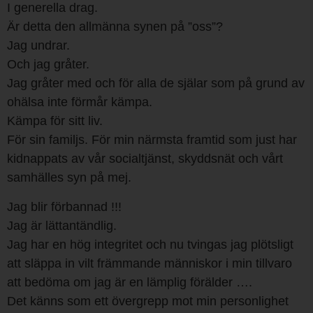
I generella drag.
Är detta den allmänna synen på ”oss”?
Jag undrar.
Och jag gråter.
Jag gråter med och för alla de själar som på grund av
ohälsa inte förmår kämpa.
Kämpa för sitt liv.
För sin familjs. För min närmsta framtid som just har
kidnappats av vår socialtjänst, skyddsnät och vårt
samhälles syn på mej.
Jag blir förbannad !!!
Jag är lättantändlig.
Jag har en hög integritet och nu tvingas jag plötsligt
att släppa in vilt främmande människor i min tillvaro
att bedöma om jag är en lämplig förälder ….
Det känns som ett övergrepp mot min personlighet