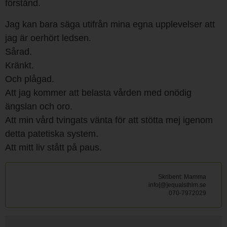
förstånd.
Jag kan bara säga utifrån mina egna upplevelser att
jag är oerhört ledsen.
Sårad.
Kränkt.
Och plågad.
Att jag kommer att belasta vården med onödig
ängslan och oro.
Att min vård tvingats vänta för att stötta mej igenom
detta patetiska system.
Att mitt liv stått på paus.
Skribent:
Mamma
info[@]equalsthlm.se
070-7972029