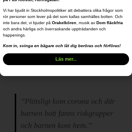
alldeles säkert hjälpmedel att ta sej fram med.
Vi har bjudit in Stockholmspolitiker att debattera olika frågor som
Om en allvarlig somatisk sjukdom kräver vissa
rör personer som lever på det som kallas samhälles botten. Och
omständigheter så tas nog det på allvar och görs
inte bara det, vi bjuder på
Orakelkören
, musik av
Dom ﬂäckfria
och andra härliga och överraskande uppträdanden och
utifrån dess begränsningar.
happenings.
Om vad som helst utom psykisk ohälsa skall
Kom in, svinga en bägare och låt dig beröras och förföras!
rannsakas så vidtas nog de åtgärder som situationen
kräver.
Läs mer...
Varför inte med mej?!?
”Plötsligt kom corona och där
barnen bott fanns riskgrupper
och barnen kom hem.”