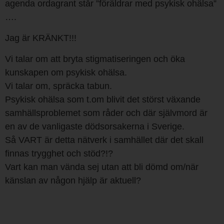
agenda ordagrant står ”föräldrar med psykisk ohälsa”
….
Jag är KRÄNKT!!!
Vi talar om att bryta stigmatiseringen och öka
kunskapen om psykisk ohälsa.
Vi talar om, spräcka tabun.
Psykisk ohälsa som t.om blivit det störst växande
samhällsproblemet som råder och där självmord är
en av de vanligaste dödsorsakerna i Sverige.
Så VART är detta nätverk i samhället där det skall
finnas trygghet och stöd?!?
Vart kan man vända sej utan att bli dömd om/när
känslan av någon hjälp är aktuell?