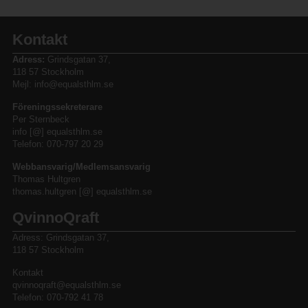
Kontakt
Adress:
Grindsgatan 37,
118 57 Stockholm
Mejl: info@equalsthlm.se
Föreningssekreterare
Per Sternbeck
info [@] equalsthlm.se
Telefon: 070-797 20 29
Webbansvarig/Medlemsansvarig
Thomas Hultgren
thomas.hultgren [@] equalsthlm.se
QvinnoQraft
Adress: Grindsgatan 37,
118 57 Stockholm
Kontakt
qvinnoqraft@equalsthlm.se
Telefon: 070-792 41 78