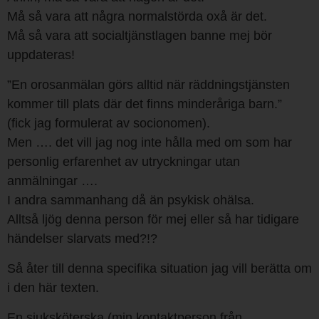
Må så vara att några normalstörda oxå är det.
Må så vara att socialtjänstlagen banne mej bör
uppdateras!
”En orosanmälan görs alltid när räddningstjänsten
kommer till plats där det finns minderåriga barn.”
(fick jag formulerat av socionomen).
Men …. det vill jag nog inte hålla med om som har
personlig erfarenhet av utryckningar utan
anmälningar ….
I andra sammanhang då än psykisk ohälsa.
Alltså ljög denna person för mej eller så har tidigare
händelser slarvats med?!?
Så åter till denna specifika situation jag vill berätta om
i den här texten.
En sjuksköterska (min kontaktperson från