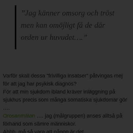
”Jag känner omsorg och tröst
men kan omöjligt få de där
orden ur huvudet….”
Varför skall dessa ”frivilliga insatser” påtvingas mej
för att jag har psykisk diagnos?
För att min sjukdom ibland kräver inläggning på
sjukhus precis som många somatiska sjukdomar gör
….
Orosanmälan
…. jag (målgruppen) anses alltså på
förhand som sämre människor.
Ahhh, må så vara att någon är det.