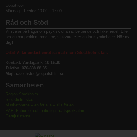
Öppettider
Måndag – Fredag 10.00 – 17.00
Råd och Stöd
Vi svarar på frågor om psykisk ohälsa, beroende och läkemedel. Eller
om du har problem med soc, sjukvård eller andra myndigheter.
Hör av
dig!
OBS! Vi tar endast emot samtal inom Stockholms län.
Kontakt: Vardagar kl 10-16.30
Telefon: 070-888 88 85
Mejl:
radochstod@equalsthlm.se
Samarbeten
Region Stockholm
Stockholm stad
Musketörerna – en för alla – alla för en
PAR- Patienter och anhöriga i rättspsykiatrin
Gatujuristerna