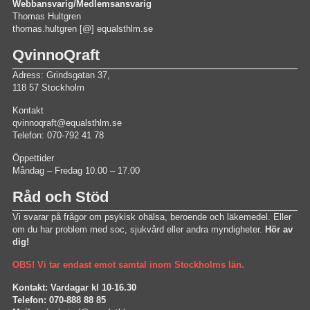
Webbansvarig/Medlemsansvarig
Thomas Hultgren
thomas.hultgren [@] equalsthlm.se
QvinnoQraft
Adress: Grindsgatan 37,
118 57 Stockholm
Kontakt
qvinnoqraft@equalsthlm.se
Telefon: 070-792 41 78
Öppettider
Måndag – Fredag 10.00 – 17.00
Råd och Stöd
Vi svarar på frågor om psykisk ohälsa, beroende och läkemedel. Eller
om du har problem med soc, sjukvård eller andra myndigheter.
Hör av
dig!
OBS! Vi tar endast emot samtal inom Stockholms län.
Kontakt: Vardagar kl 10-16.30
Telefon: 070-888 88 85