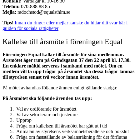
Kontakt:
Vardagar kl 10-16.30
Telefon:
070-888 88 85
Mejla:
radochstod@equalsthlm.se
Tips!
Innan du ringer eller mejlar kanske du hittar ditt svar här i
guiden för sociala rättigheter
Kallelse till årsmöte i föreningen Equal
Föreningen Equal kallar till årsmöte för sina medlemmar.
Årsmötet äger rum på Grindsgatan 37 den 22 april kl. 17.30.
En enklare måltid serveras i samband med mötet. Om en
medlem vill ta upp frågor på årsmötet ska dessa frågor lämnas
till styrelsen senast två veckor innan årsmötet.
På mötet avhandlas följande ämnen enligt gällande stadga:
På årsmötet ska följande ärenden tas upp:
Val av ordförande för årsmötet
Val av sekreterare och justerare
Upprop
Fråga om kallelsen till årsmötet har gått ut i tid
Anmälan av styrelsens verksamhetsberättelse och bokslut
Fråga om fastställande av balansräkning för det förflutna