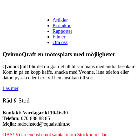
Artiklar
Krönikor
Rapporter
Filmer
Om oss
QvinnoQraft en mötesplats med möjligheter
QvinnoQraft blir det du gör det till tillsammans med andra besökare.
Kom in på en kopp kaffe, snacka med Yvonne, låna telefon eller
dator, pyssla eller t ex fyll i en ansökan till soc.
Läs mer
Råd § Stöd
Kontakt: Vardagar kl 10-16.30
Telefon:
070-888 88 85
Mejla:
radochstod@equalsthlm.se
OBS! Vi tar endast emot samtal inom Stockholms län.