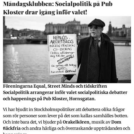
Måndagsklubben: Socialpolitik på Pub
Satt i väntrummet hos doktorn, dagens etapp 2.
Kloster drar igång inför valet!
Tv-reklamen rullade för fulla segel framför mina
vinterdöda ögon. Virussnack, anti-
antibiotikasnack, probiotikasnack osv. Och sedan,
BAM! Ungefär som följer, kompat av jingel: ”Har
du varit till doktorn för att få hjälp med
depressionssymptom och känner dig fortsatt … ”
– här rullar exemplen: nedstämd, trött, ledsen,
orolig, […]
Organiserad förnekelse hos
Föreningarna Equal, Street Minds och tidskriften
Läkemedelsverket?
Socialpolitik arrangerar inför valet socialpolitiska debatter
och happenings på Pub Kloster, Hornsgatan.
Vi har bjudit in Stockholmspolitiker att debattera olika frågor
som rör personer som lever på det som kallas samhälles botten.
Och inte bara det, vi bjuder på
Orakelkören
, musik av
Dom
ﬂäckfria
och andra härliga och överraskande uppträdanden och