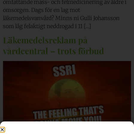
omfattande mass- och felmedicinering av äldre i
omsorgen. Dags för en lag mot
läkemedelsvanvård? Minns ni Gulli Johansson
som låg felaktigt neddrogad i 11 […]
Läkemedelsreklam på
vårdcentral – trots förbud