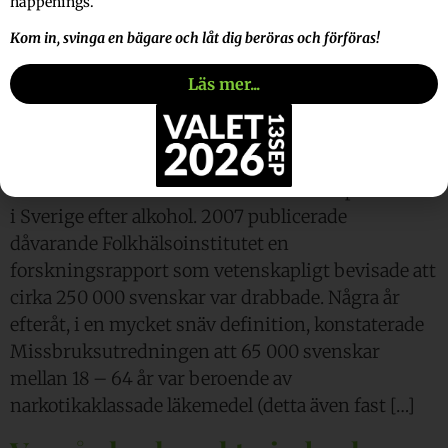
happenings.
Kom in, svinga en bägare och låt dig beröras och förföras!
Läs mer...
Beroende av läkarförskrivna beroendeskapande
läkemedel är det nästa största beroendeproblemet
i Sverige efter alkohol. 2007 publicerade
dåvarande Folkhälsoinstitutet en
forskningsrapport som vetenskapligt bevisade att
cirka 250 000 svenskar var drabbade. Några år
efteråt, i en mycket snäv definition, konstaterade
Missbruksutredningen att 65 000 svenskar
mellan 18 – 64 år var beroende av
narkotikaklassade läkemedel (detta även fast […]