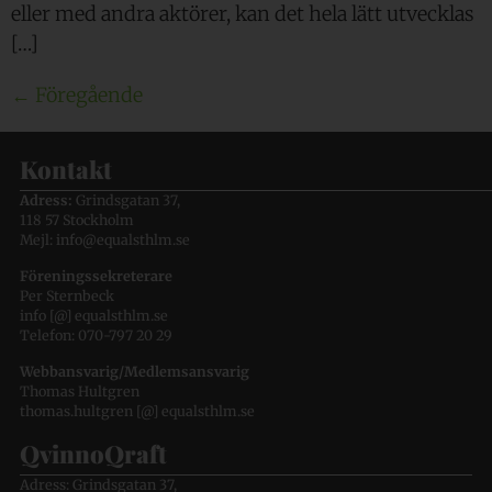
eller med andra aktörer, kan det hela lätt utvecklas
[…]
←
Föregående
Kontakt
Adress:
Grindsgatan 37,
118 57 Stockholm
Mejl: info@equalsthlm.se
Föreningssekreterare
Per Sternbeck
info [@] equalsthlm.se
Telefon: 070-797 20 29
Webbansvarig/Medlemsansvarig
Thomas Hultgren
thomas.hultgren [@] equalsthlm.se
QvinnoQraft
Adress: Grindsgatan 37,