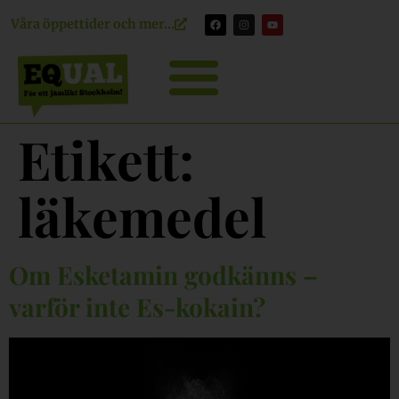
content
Våra öppettider och mer...
Etikett:
läkemedel
Om Esketamin godkänns –
varför inte Es-kokain?