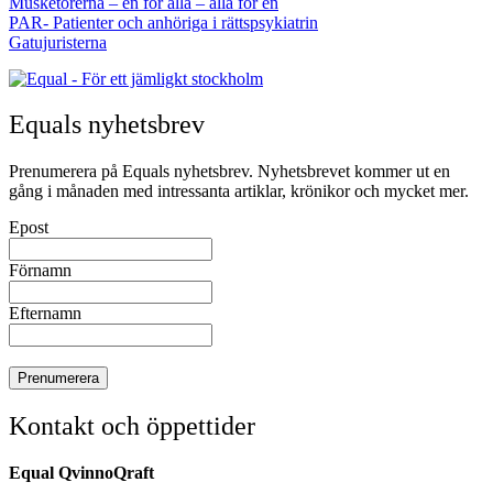
Musketörerna – en för alla – alla för en
PAR- Patienter och anhöriga i rättspsykiatrin
Gatujuristerna
Equals nyhetsbrev
Prenumerera på Equals nyhetsbrev. Nyhetsbrevet kommer ut en
gång i månaden med intressanta artiklar, krönikor och mycket mer.
Epost
Förnamn
Efternamn
Kontakt och öppettider
Equal QvinnoQraft