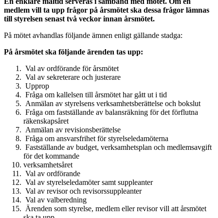
En enklare måltid serveras i samband med mötet. Om en
medlem vill ta upp frågor på årsmötet ska dessa frågor lämnas
till styrelsen senast två veckor innan årsmötet.
På mötet avhandlas följande ämnen enligt gällande stadga:
På årsmötet ska följande ärenden tas upp:
Val av ordförande för årsmötet
Val av sekreterare och justerare
Upprop
Fråga om kallelsen till årsmötet har gått ut i tid
Anmälan av styrelsens verksamhetsberättelse och bokslut
Fråga om fastställande av balansräkning för det förflutna
räkenskapsåret
Anmälan av revisionsberättelse
Fråga om ansvarsfrihet för styrelseledamöterna
Fastställande av budget, verksamhetsplan och medlemsavgift
för det kommande
verksamhetsåret
Val av ordförande
Val av styrelseledamöter samt suppleanter
Val av revisor och revisorssuppleanter
Val av valberedning
Ärenden som styrelse, medlem eller revisor vill att årsmötet
ska ta upp.