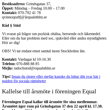
Besöksadress:
Grindsgatan 37,
Öppet:
Måndag – Fredag 10.00 – 17.00
Kontakt:
070-792 41 78
qvinnoqraft[@]equalsthlm.se
Råd § Stöd
Vi svarar på frågor om psykisk ohälsa, beroende och läkemedel.
Eller om du har problem med soc, sjukvård eller andra myndigheter.
Hör av dig!
OBS! Vi tar endast emot samtal inom Stockholms län.
Kontakt:
Vardagar kl 10-16.30
Telefon:
070-888 88 85
Mejla:
radochstod@equalsthlm.se
Tips!
Innan du ringer eller mejlar kanske du hittar ditt svar här i
guiden för sociala rättigheter
Kallelse till årsmöte i föreningen Equal
Föreningen Equal kallar till årsmöte för sina medlemmar.
Årsmötet äger rum på Grindsgatan 37 den 22 april kl. 17.30.