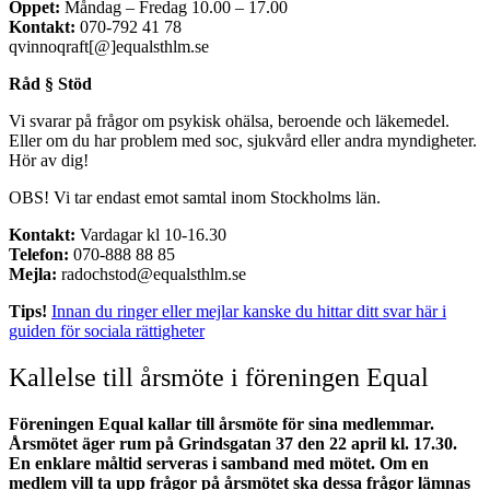
Öppet:
Måndag – Fredag 10.00 – 17.00
Kontakt:
070-792 41 78
qvinnoqraft[@]equalsthlm.se
Råd § Stöd
Vi svarar på frågor om psykisk ohälsa, beroende och läkemedel.
Eller om du har problem med soc, sjukvård eller andra myndigheter.
Hör av dig!
OBS! Vi tar endast emot samtal inom Stockholms län.
Kontakt:
Vardagar kl 10-16.30
Telefon:
070-888 88 85
Mejla:
radochstod@equalsthlm.se
Tips!
Innan du ringer eller mejlar kanske du hittar ditt svar här i
guiden för sociala rättigheter
Kallelse till årsmöte i föreningen Equal
Föreningen Equal kallar till årsmöte för sina medlemmar.
Årsmötet äger rum på Grindsgatan 37 den 22 april kl. 17.30.
En enklare måltid serveras i samband med mötet. Om en
medlem vill ta upp frågor på årsmötet ska dessa frågor lämnas