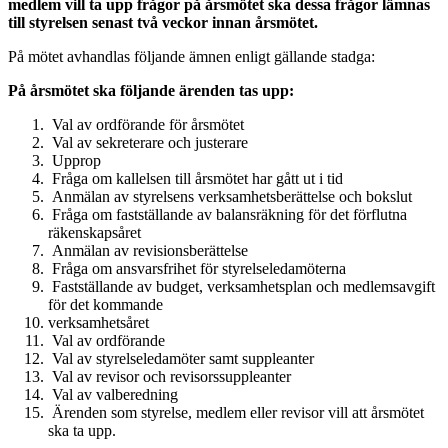
medlem vill ta upp frågor på årsmötet ska dessa frågor lämnas
till styrelsen senast två veckor innan årsmötet.
På mötet avhandlas följande ämnen enligt gällande stadga:
På årsmötet ska följande ärenden tas upp:
Val av ordförande för årsmötet
Val av sekreterare och justerare
Upprop
Fråga om kallelsen till årsmötet har gått ut i tid
Anmälan av styrelsens verksamhetsberättelse och bokslut
Fråga om fastställande av balansräkning för det förflutna
räkenskapsåret
Anmälan av revisionsberättelse
Fråga om ansvarsfrihet för styrelseledamöterna
Fastställande av budget, verksamhetsplan och medlemsavgift
för det kommande
verksamhetsåret
Val av ordförande
Val av styrelseledamöter samt suppleanter
Val av revisor och revisorssuppleanter
Val av valberedning
Ärenden som styrelse, medlem eller revisor vill att årsmötet
ska ta upp.