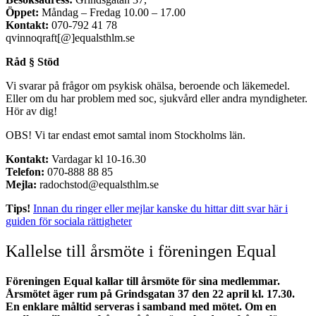
Öppet:
Måndag – Fredag 10.00 – 17.00
Kontakt:
070-792 41 78
qvinnoqraft[@]equalsthlm.se
Råd § Stöd
Vi svarar på frågor om psykisk ohälsa, beroende och läkemedel.
Eller om du har problem med soc, sjukvård eller andra myndigheter.
Hör av dig!
OBS! Vi tar endast emot samtal inom Stockholms län.
Kontakt:
Vardagar kl 10-16.30
Telefon:
070-888 88 85
Mejla:
radochstod@equalsthlm.se
Tips!
Innan du ringer eller mejlar kanske du hittar ditt svar här i
guiden för sociala rättigheter
Kallelse till årsmöte i föreningen Equal
Föreningen Equal kallar till årsmöte för sina medlemmar.
Årsmötet äger rum på Grindsgatan 37 den 22 april kl. 17.30.
En enklare måltid serveras i samband med mötet. Om en