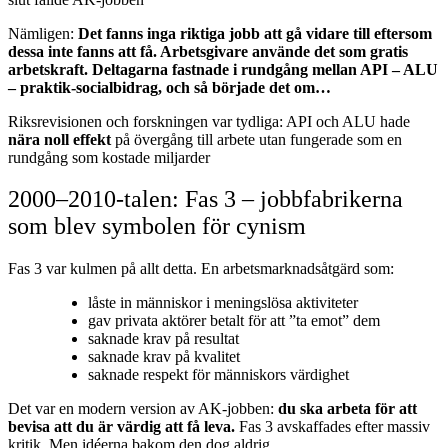
Nämligen:
Det fanns inga riktiga jobb att gå vidare till eftersom
dessa inte fanns att få. Arbetsgivare använde det som gratis
arbetskraft. Deltagarna fastnade i rundgång mellan API – ALU
– praktik-socialbidrag, och så började det om…
Riksrevisionen och forskningen var tydliga: API och ALU hade
nära noll effekt
på övergång till arbete utan fungerade som en
rundgång som kostade miljarder
2000–2010‑talen: Fas 3 – jobbfabrikerna
som blev symbolen för cynism
Fas 3 var kulmen på allt detta. En arbetsmarknadsåtgärd som:
låste in människor i meningslösa aktiviteter
gav privata aktörer betalt för att ”ta emot” dem
saknade krav på resultat
saknade krav på kvalitet
saknade respekt för människors värdighet
Det var en modern version av AK‑jobben:
du ska arbeta för att
bevisa att du är värdig att få leva.
Fas 3 avskaffades efter massiv
kritik. Men idéerna bakom den dog aldrig.