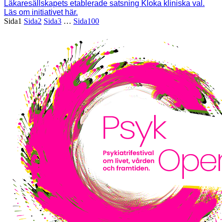
Läkaresällskapets etablerade satsning Kloka kliniska val.
Läs om initiativet här.
Sida
1
Sida
2
Sida
3
…
Sida
100