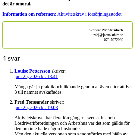
det är omoral.
Information om reformen:
Aktivitetskrav i försörjningsstödet
Skribent
Per Sternbeck
info[@]equalsthlm.se
070-7972029
4 svar
Louise Pettersson
skriver:
juni 25, 2026 kl. 18:41
Många går ju praktik och liknande genom af även efter att Fas
3 till namnet avskaffades.
Fred Torssander
skriver:
juni 25, 2026 kl. 19:03
Aktivitetskravet har flera föregångar i svensk historia.
Lösdriveriförordningen och Arbetshus var det som gällde för
den om inte hade någon husbonde.
Men den aktuella versionen som genomfördes med hjälp av