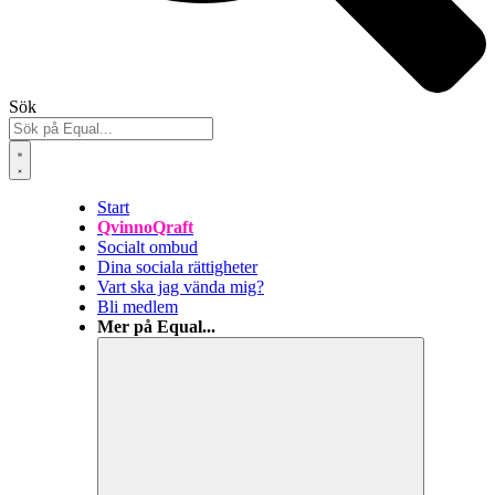
Sök
Start
QvinnoQraft
Socialt ombud
Dina sociala rättigheter
Vart ska jag vända mig?
Bli medlem
Mer på Equal...