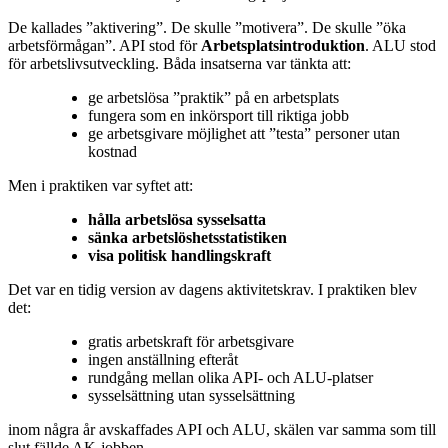
De kallades ”aktivering”. De skulle ”motivera”. De skulle ”öka
arbetsförmågan”. API stod för
Arbetsplatsintroduktion
. ALU stod
för arbetslivsutveckling. Båda insatserna var tänkta att:
ge arbetslösa ”praktik” på en arbetsplats
fungera som en inkörsport till riktiga jobb
ge arbetsgivare möjlighet att ”testa” personer utan
kostnad
Men i praktiken var syftet att:
hålla arbetslösa sysselsatta
sänka arbetslöshetsstatistiken
visa politisk handlingskraft
Det var en tidig version av dagens aktivitetskrav. I praktiken blev
det:
gratis arbetskraft för arbetsgivare
ingen anställning efteråt
rundgång mellan olika API‑ och ALU-platser
sysselsättning utan sysselsättning
inom några år avskaffades API och ALU, skälen var samma som till
slut fällde AK-jobben