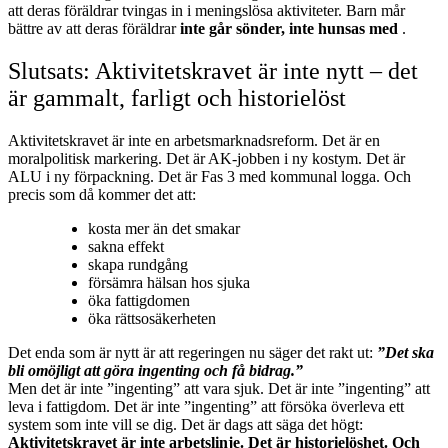
att deras föräldrar tvingas in i meningslösa aktiviteter. Barn mår
bättre av att deras föräldrar
inte går sönder, inte hunsas med
.
Slutsats: Aktivitetskravet är inte nytt – det
är gammalt, farligt och historielöst
Aktivitetskravet är inte en arbetsmarknadsreform. Det är en
moralpolitisk markering. Det är AK‑jobben i ny kostym. Det är
ALU i ny förpackning. Det är Fas 3 med kommunal logga. Och
precis som då kommer det att:
kosta mer än det smakar
sakna effekt
skapa rundgång
försämra hälsan hos sjuka
öka fattigdomen
öka rättsosäkerheten
Det enda som är nytt är att regeringen nu säger det rakt ut:
”Det ska
bli omöjligt att göra ingenting och få bidrag.”
Men det är inte ”ingenting” att vara sjuk. Det är inte ”ingenting” att
leva i fattigdom. Det är inte ”ingenting” att försöka överleva ett
system som inte vill se dig. Det är dags att säga det högt:
Aktivitetskravet är inte arbetslinje.
Det är historielöshet.
Och