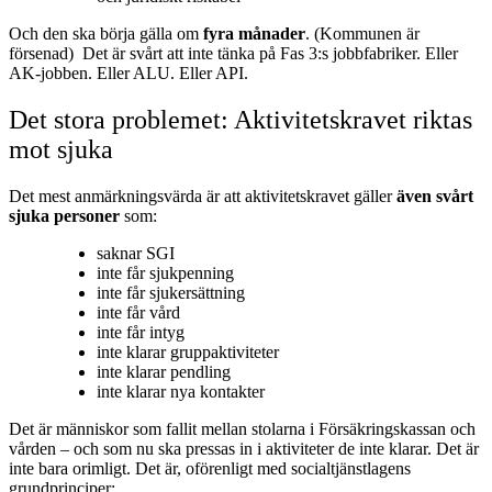
Och den ska börja gälla om
fyra månader
. (Kommunen är
försenad) Det är svårt att inte tänka på Fas 3:s jobbfabriker. Eller
AK‑jobben. Eller ALU. Eller API.
Det stora problemet: Aktivitetskravet riktas
mot sjuka
Det mest anmärkningsvärda är att aktivitetskravet gäller
även svårt
sjuka personer
som:
saknar SGI
inte får sjukpenning
inte får sjukersättning
inte får vård
inte får intyg
inte klarar gruppaktiviteter
inte klarar pendling
inte klarar nya kontakter
Det är människor som fallit mellan stolarna i Försäkringskassan och
vården – och som nu ska pressas in i aktiviteter de inte klarar. Det är
inte bara orimligt. Det är, oförenligt med socialtjänstlagens
grundprinciper: