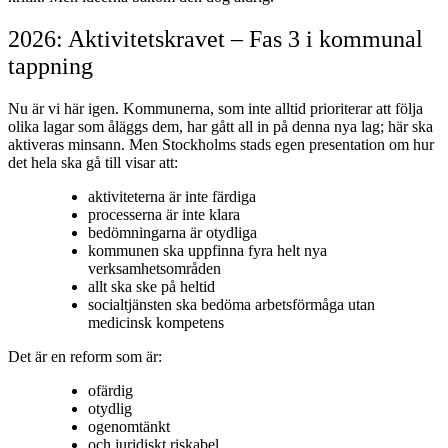
2026: Aktivitetskravet – Fas 3 i kommunal
tappning
Nu är vi här igen. Kommunerna, som inte alltid prioriterar att följa
olika lagar som åläggs dem, har gått all in på denna nya lag; här ska
aktiveras minsann. Men Stockholms stads egen presentation om hur
det hela ska gå till visar att:
aktiviteterna är inte färdiga
processerna är inte klara
bedömningarna är otydliga
kommunen ska uppfinna fyra helt nya
verksamhetsområden
allt ska ske på heltid
socialtjänsten ska bedöma arbetsförmåga utan
medicinsk kompetens
Det är en reform som är:
ofärdig
otydlig
ogenomtänkt
och juridiskt riskabel