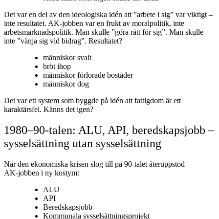
Det var en del av den ideologiska idén att ”arbete i sig” var viktigt –
inte resultatet. AK-jobben var en frukt av moralpolitik, inte
arbetsmarknadspolitik. Man skulle ”göra rätt för sig”. Man skulle
inte ”vänja sig vid bidrag”. Resultatet?
människor svalt
bröt ihop
människor förlorade bostäder
människor dog
Det var ett system som byggde på idén att fattigdom är ett
karaktärsfel. Känns det igen?
1980–90‑talen: ALU, API, beredskapsjobb –
sysselsättning utan sysselsättning
När den ekonomiska krisen slog till på 90‑talet återuppstod
AK‑jobben i ny kostym:
ALU
API
Beredskapsjobb
Kommunala sysselsättningsprojekt