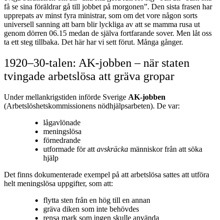
få se sina föräldrar gå till jobbet på morgonen”. Den sista frasen har
upprepats av minst fyra ministrar, som om det vore någon sorts
universell sanning att barn blir lyckliga av att se mamma rusa ut
genom dörren 06.15 medan de själva fortfarande sover. Men låt oss
ta ett steg tillbaka. Det här har vi sett förut. Många gånger.
1920–30‑talen: AK‑jobben – när staten
tvingade arbetslösa att gräva gropar
Under mellankrigstiden införde Sverige
AK‑jobben
(Arbetslöshetskommissionens nödhjälpsarbeten). De var:
lågavlönade
meningslösa
förnedrande
utformade för att
avskräcka
människor från att söka
hjälp
Det finns dokumenterade exempel på att arbetslösa sattes att utföra
helt meningslösa uppgifter, som att:
flytta sten från en hög till en annan
gräva diken som inte behövdes
rensa mark som ingen skulle använda