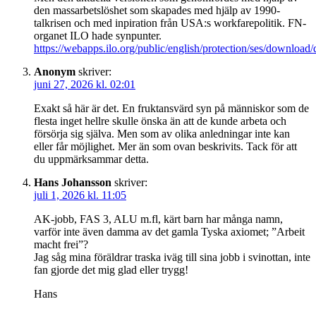
den massarbetslöshet som skapades med hjälp av 1990-
talkrisen och med inpiration från USA:s workfarepolitik. FN-
organet ILO hade synpunter.
https://webapps.ilo.org/public/english/protection/ses/download
Anonym
skriver:
juni 27, 2026 kl. 02:01
Exakt så här är det. En fruktansvärd syn på människor som de
flesta inget hellre skulle önska än att de kunde arbeta och
försörja sig själva. Men som av olika anledningar inte kan
eller får möjlighet. Mer än som ovan beskrivits. Tack för att
du uppmärksammar detta.
Hans Johansson
skriver:
juli 1, 2026 kl. 11:05
AK-jobb, FAS 3, ALU m.fl, kärt barn har många namn,
varför inte även damma av det gamla Tyska axiomet; ”Arbeit
macht frei”?
Jag såg mina föräldrar traska iväg till sina jobb i svinottan, inte
fan gjorde det mig glad eller trygg!
Hans