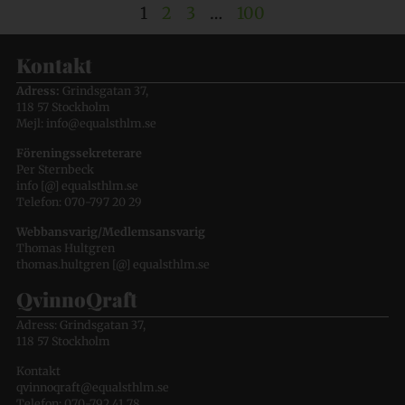
1
2
3
…
100
Kontakt
Adress:
Grindsgatan 37,
118 57 Stockholm
Mejl: info@equalsthlm.se
Föreningssekreterare
Per Sternbeck
info [@] equalsthlm.se
Telefon: 070-797 20 29
Webbansvarig/Medlemsansvarig
Thomas Hultgren
thomas.hultgren [@] equalsthlm.se
QvinnoQraft
Adress: Grindsgatan 37,
118 57 Stockholm
Kontakt
qvinnoqraft@equalsthlm.se
Telefon: 070-792 41 78