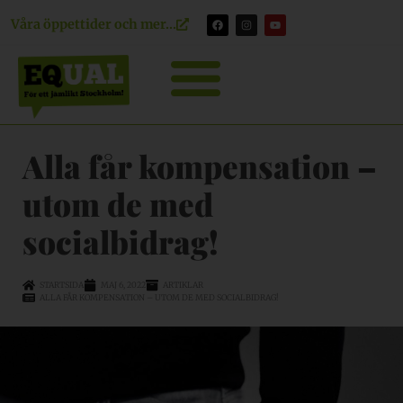
Våra öppettider och mer...
Alla får kompensation –
utom de med
socialbidrag!
STARTSIDA
MAJ 6, 2022
ARTIKLAR
ALLA FÅR KOMPENSATION – UTOM DE MED SOCIALBIDRAG!