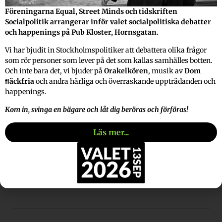
Om vi har en ambition att skapa en bättre och
Föreningarna Equal, Street Minds och tidskriften
rättvisare värld så menar jag att vi skall börja med
Socialpolitik arrangerar inför valet socialpolitiska debatter
att utbilda de outbildade så att de kan ta makten i
och happenings på Pub Kloster, Hornsgatan.
sina egna liv, organisera sig och ställa krav på
samhället.
Vi har bjudit in Stockholmspolitiker att debattera olika frågor
Här kan Equal och liknande organisationer spela en
som rör personer som lever på det som kallas samhälles botten.
Och inte bara det, vi bjuder på
Orakelkören
, musik av
Dom
avgörande roll men för att göra det krävs det
ﬂäckfria
och andra härliga och överraskande uppträdanden och
betydande resurser.
happenings.
Våra politiker vet att outbildade människor inte kan
få gehör för sina rättigheter
Kom in, svinga en bägare och låt dig beröras och förföras!
och krav, är det kanske därför som Sverige
Demokraterna vill lägga ner landets folkhögskolor?
Läs mer...
Snälla, snälla läsare, gå och rösta i höst och rösta
inte på den facistiska fyrklöver som vill oss så
mycket ont.
Hans Johansson