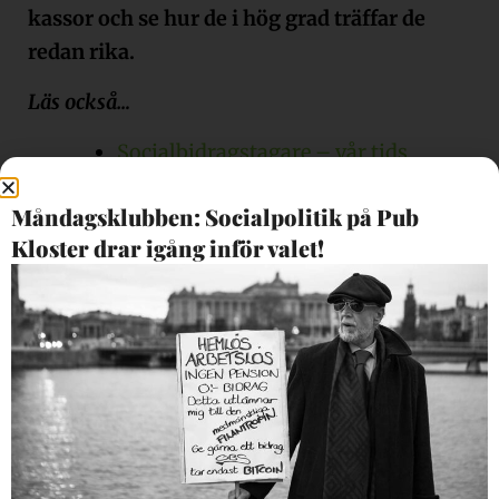
kassor och se hur de i hög grad träffar de
redan rika.
Läs också…
Socialbidragstagare – vår tids
spetälska!
Måndagsklubben: Socialpolitik på Pub
Moderaterna i Sigtuna jagar
Kloster drar igång inför valet!
fattiglappar
4 svar
maj 9, 2022 kl. 10:31
Hans Johansson
skriver:
Det är uppenbart bättre att vara rik, frisk och
välutbildad än att vara fattig, sjuk och outbildad.