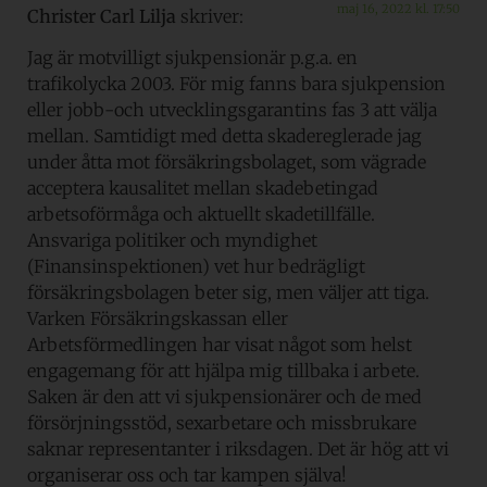
maj 16, 2022 kl. 17:50
Christer Carl Lilja
skriver:
Jag är motvilligt sjukpensionär p.g.a. en
trafikolycka 2003. För mig fanns bara sjukpension
eller jobb-och utvecklingsgarantins fas 3 att välja
mellan. Samtidigt med detta skadereglerade jag
under åtta mot försäkringsbolaget, som vägrade
acceptera kausalitet mellan skadebetingad
arbetsoförmåga och aktuellt skadetillfälle.
Ansvariga politiker och myndighet
(Finansinspektionen) vet hur bedrägligt
försäkringsbolagen beter sig, men väljer att tiga.
Varken Försäkringskassan eller
Arbetsförmedlingen har visat något som helst
engagemang för att hjälpa mig tillbaka i arbete.
Saken är den att vi sjukpensionärer och de med
försörjningsstöd, sexarbetare och missbrukare
saknar representanter i riksdagen. Det är hög att vi
organiserar oss och tar kampen själva!