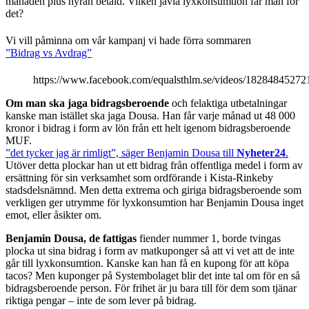
månaden plus hyran betald. Vilken jävla lyxkonsumtion får man för
det?
Vi vill påminna om vår kampanj vi hade förra sommaren
”Bidrag vs Avdrag”
https://www.facebook.com/equalsthlm.se/videos/18284845272
Om man ska jaga bidragsberoende
och felaktiga utbetalningar
kanske man istället ska jaga Dousa. Han får varje månad ut 48 000
kronor i bidrag i form av lön från ett helt igenom bidragsberoende
MUF.
”det tycker jag är rimligt”, säger Benjamin Dousa till
Nyheter24
.
Utöver detta plockar han ut ett bidrag från offentliga medel i form av
ersättning för sin verksamhet som ordförande i Kista-Rinkeby
stadsdelsnämnd. Men detta extrema och giriga bidragsberoende som
verkligen ger utrymme för lyxkonsumtion har Benjamin Dousa inget
emot, eller åsikter om.
Benjamin Dousa, de fattigas
fiender nummer 1, borde tvingas
plocka ut sina bidrag i form av matkuponger så att vi vet att de inte
går till lyxkonsumtion. Kanske kan han få en kupong för att köpa
tacos? Men kuponger på Systembolaget blir det inte tal om för en så
bidragsberoende person. För frihet är ju bara till för dem som tjänar
riktiga pengar – inte de som lever på bidrag.