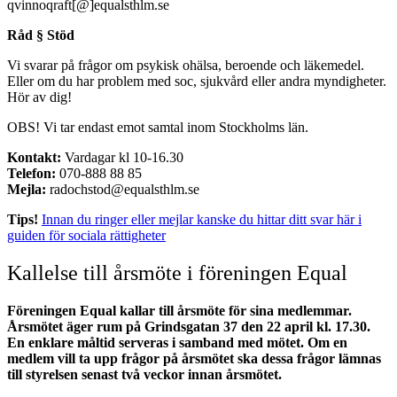
qvinnoqraft[@]equalsthlm.se
Råd § Stöd
Vi svarar på frågor om psykisk ohälsa, beroende och läkemedel.
Eller om du har problem med soc, sjukvård eller andra myndigheter.
Hör av dig!
OBS! Vi tar endast emot samtal inom Stockholms län.
Kontakt:
Vardagar kl 10-16.30
Telefon:
070-888 88 85
Mejla:
radochstod@equalsthlm.se
Tips!
Innan du ringer eller mejlar kanske du hittar ditt svar här i
guiden för sociala rättigheter
Kallelse till årsmöte i föreningen Equal
Föreningen Equal kallar till årsmöte för sina medlemmar.
Årsmötet äger rum på Grindsgatan 37 den 22 april kl. 17.30.
En enklare måltid serveras i samband med mötet. Om en
medlem vill ta upp frågor på årsmötet ska dessa frågor lämnas
till styrelsen senast två veckor innan årsmötet.