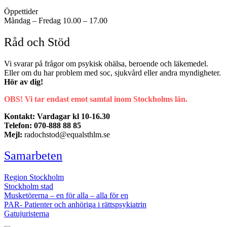
Öppettider
Måndag – Fredag 10.00 – 17.00
Råd och Stöd
Vi svarar på frågor om psykisk ohälsa, beroende och läkemedel.
Eller om du har problem med soc, sjukvård eller andra myndigheter.
Hör av dig!
OBS! Vi tar endast emot samtal inom Stockholms län.
Kontakt: Vardagar kl 10-16.30
Telefon: 070-888 88 85
Mejl:
radochstod@equalsthlm.se
Samarbeten
Region Stockholm
Stockholm stad
Musketörerna – en för alla – alla för en
PAR- Patienter och anhöriga i rättspsykiatrin
Gatujuristerna