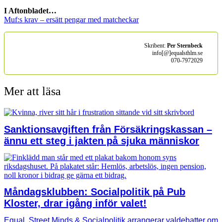
I Aftonbladet…
Muf:s krav – ersätt pengar med matcheckar
Skribent:
Per Sternbeck
info[@]equalsthlm.se
070-7972029
Mer att läsa
Sanktionsavgiften från Försäkringskassan –
ännu ett steg i jakten på sjuka människor
Måndagsklubben: Socialpolitik på Pub
Kloster, drar igång inför valet!
Equal, Street Minds & Socialpolitik arrangerar valdebatter om