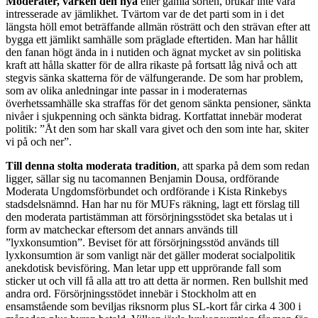
Moderater, varken den nya
eller gamla sorten, brukar inte vara
intresserade av jämlikhet. Tvärtom var de det parti som in i det
längsta höll emot beträffande allmän rösträtt och den strävan efter att
bygga ett jämlikt samhälle som präglade eftertiden. Man har hållit
den fanan högt ända in i nutiden och ägnat mycket av sin politiska
kraft att hålla skatter för de allra rikaste på fortsatt låg nivå och att
stegvis sänka skatterna för de välfungerande. De som har problem,
som av olika anledningar inte passar in i moderaternas
överhetssamhälle ska straffas för det genom sänkta pensioner, sänkta
nivåer i sjukpenning och sänkta bidrag. Kortfattat innebär moderat
politik: ”Åt den som har skall vara givet och den som inte har, skiter
vi på och ner”.
Till denna stolta moderata tradition
, att sparka på dem som redan
ligger, sällar sig nu tacomannen Benjamin Dousa, ordförande
Moderata Ungdomsförbundet och ordförande i Kista Rinkebys
stadsdelsnämnd. Han har nu för MUFs räkning, lagt ett förslag till
den moderata partistämman att försörjningsstödet ska betalas ut i
form av matcheckar eftersom det annars används till
”lyxkonsumtion”. Beviset för att försörjningsstöd används till
lyxkonsumtion är som vanligt när det gäller moderat socialpolitik
anekdotisk bevisföring. Man letar upp ett upprörande fall som
sticker ut och vill få alla att tro att detta är normen. Ren bullshit med
andra ord. Försörjningsstödet innebär i Stockholm att en
ensamstående som beviljas riksnorm plus SL-kort får cirka 4 300 i