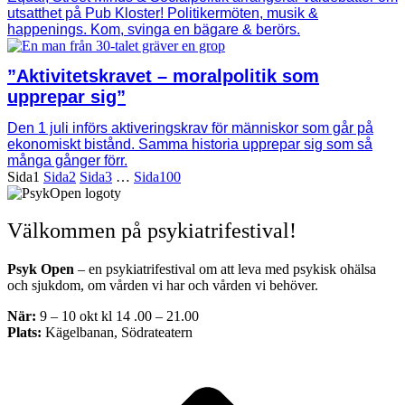
utsatthet på Pub Kloster! Politikermöten, musik &
happenings. Kom, svinga en bägare & berörs.
”Aktivitetskravet – moralpolitik som
upprepar sig”
Den 1 juli införs aktiveringskrav för människor som går på
ekonomiskt bistånd. Samma historia upprepar sig som så
många gånger förr.
Sida
1
Sida
2
Sida
3
…
Sida
100
Välkommen på psykiatrifestival!
Psyk Open
– en psykiatrifestival om att leva med psykisk ohälsa
och sjukdom, om vården vi har och vården vi behöver.
När:
9 – 10 okt kl 14 .00 – 21.00
Plats:
Kägelbanan, Södrateatern