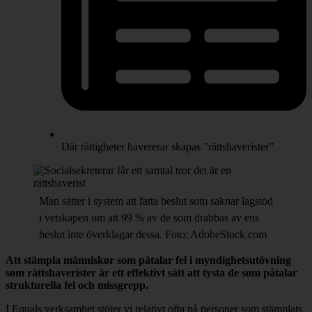
Där rättigheter havererar skapas ”rättshaverister”
Man sätter i system att fatta beslut som saknar lagstöd
i vetskapen om att 99 % av de som drabbas av ens
beslut inte överklagar dessa. Foto: AdobeStock.com
Att stämpla människor som påtalar fel i myndighetsutövning
som rättshaverister är ett effektivt sätt att tysta de som påtalar
strukturella fel och missgrepp.
I Equals verksamhet stöter vi relativt ofta på personer som stämplats