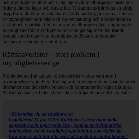
och myndigheter alltid och i alla lägen vill medborgarnas bästa och
följer gällande lagar och förskrifter. Tillsammans blir detta en giftig
brygd som drabbar och skadar enskilda medborgare som är i behov
av myndigheter som talar och skriver sanning och utreder ärenden
sakligt och opartiskt. Om man som medborgare påtalar upprepade
felaktigheter från myndigheter och inte ger sig med den isande
tystnad som brukar vara myndigheters första svar kommer
rättshaveriststämpeln snabbt fram.
Rättshaverister – stort problem i
myndighetssverige
Problemet med så kallade rättshaverister verkar vara stort i
myndighetssverige. Flera företag ordnar kurser om hur man bemöter
rättshaverister, det skrivs böcker och kommuner har egna riktlinjer.
På Malmö stads officiella hemsida står följande om rättshaverister:
”
Så bemöter du en rättshaverist
Uppdaterad 21 juli 2023: Rättshaverister brukar ställa
aggressiva och upprepade krav, komma med dramatiska
anklagelser, ha en verklighetsuppfattning som skiljer sig
från andras och har ofta svårt att förstå hur andra tänker.”