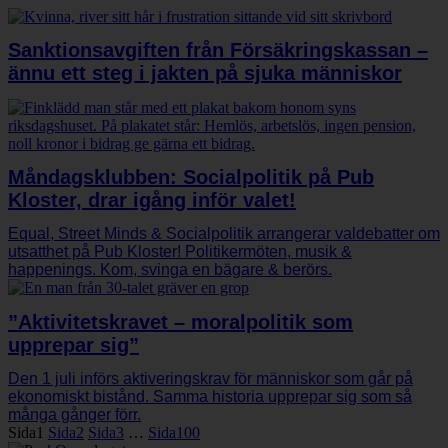
Sanktionsavgiften från Försäkringskassan –
ännu ett steg i jakten på sjuka människor
Måndagsklubben: Socialpolitik på Pub
Kloster, drar igång inför valet!
Equal, Street Minds & Socialpolitik arrangerar valdebatter om
utsatthet på Pub Kloster! Politikermöten, musik &
happenings. Kom, svinga en bägare & berörs.
”Aktivitetskravet – moralpolitik som
upprepar sig”
Den 1 juli införs aktiveringskrav för människor som går på
ekonomiskt bistånd. Samma historia upprepar sig som så
många gånger förr.
Sida
1
Sida
2
Sida
3
…
Sida
100