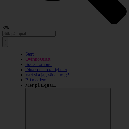
Sök
Start
QvinnoQraft
Socialt ombud
Dina sociala rättigheter
Vart ska jag vända mig?
Bli medlem
Mer på Equal...