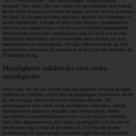
”RÄTTSHAVERIST”, eller beteckningen ”rättshaveristiskt
beteende” åker fram. Det som händer när den stämpeln åker fram är
att alla slutar lyssna på personen det gäller, oavsett vad den personen
för fram, till exempel korrekta argument, analyser och tolkningar av
aktuell lagstiftning. Det gör att man måste betrakta stämplandet av
personer som rättshaverister som en mycket kraftfull härskarteknik
från tjänstepersoners eller myndigheters sida för att få tyst på eller
tillintetgöra medborgare som är missnöjda men som inte gör som
man förväntas av medborgarna, vill säga hålla tyst och ge sig inför
myndigheters övermakt. Ett mönster är att det tycks bli allt lättare att
få stämpeln på sig.
Myndigheter solidariska med andra
myndigheter
Ännu värre blir det när en eller flera myndigheter förnekar att några
problem ens existerar i mötet med en medborgare utan hävdar att allt
är i sin ordning, oavsett om det är i ordning eller inte. Ett
grundläggande drag i detta är att myndigheter håller ihop, internt
tjänstepersoner gentemot varandra, men också externt, mellan
myndigheter. Grundinställningen tycks vara att man är solidarisk
med andra tjänstepersoner, med andra myndigheter, mer än med de
medborgare man är satta att ge service åt. Det hela blir än mer
problematiskt då lagstiftningen hela tiden utgår från att tjänstemän