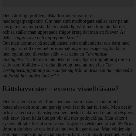
Detta är djupt problematiska formuleringar ur ett
medborgarperspektiv. Om man som medborgare ställer krav på att
ens gamla mamma ska få en anständig vård men hon inte får det,
och så ställer man upprepade frågor kring det utan att få svar. Är
detta
”aggressiva och upprepade krav”?
Om man kommer på socialtjänsten som omhändertar ens barn med
att ljuga om till exempel orosanmälningar man säger sig ha fått in
men egentligen tillverkat själv – är detta en
”dramatisk
anklagelse?”.
Om man inte delar en socialtjänst uppfattning om en
själv som förälder – är detta liktydigt med att man har
”en
verklighetsuppfattning som skiljer sig från andras och har ofta svårt
att förstå hur andra tänker”?
Rättshaverister – externa visselblåsare?
Det är säkert så att det finns personer som fastnar i tankar och
beteenden och som inte ger sig även fast de har fel i sak. Men det är
också säkert så att tjänstepersoners beslut i takt med ökad arbetspress
och krav på att hålla budget blir allt mer godtyckliga. Man sätter i
system att fatta beslut som saknar lagstöd i vetskapen om att 99 % av
de som drabbas av ens beslut inte överklagar dessa. Man vänjer sig,
som tjänsteperson på socialtjänstens barn- och ungdomsenhet, vid att