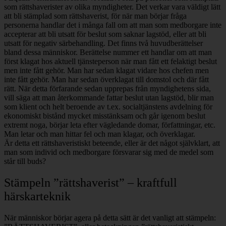
som rättshaverister av olika myndigheter. Det verkar vara väldigt lätt
att bli stämplad som rättshaverist, för när man börjar fråga
personerna handlar det i många fall om att man som medborgare inte
accepterar att bli utsatt för beslut som saknar lagstöd, eller att bli
utsatt för negativ särbehandling. Det finns två huvudberättelser
bland dessa människor. Berättelse nummer ett handlar om att man
först klagat hos aktuell tjänsteperson när man fått ett felaktigt beslut
men inte fått gehör. Man har sedan klagat vidare hos chefen men
inte fått gehör. Man har sedan överklagat till domstol och där fått
rätt. När detta förfarande sedan upprepas från myndighetens sida,
vill säga att man återkommande fattar beslut utan lagstöd, blir man
som klient och helt beroende av t.ex. socialtjänstens avdelning för
ekonomiskt bistånd mycket misstänksam och går igenom beslut
extremt noga, börjar leta efter vägledande domar, författningar, etc.
Man letar och man hittar fel och man klagar, och överklagar.
Är detta ett rättshaveristiskt beteende, eller är det något självklart, att
man som individ och medborgare försvarar sig med de medel som
står till buds?
Stämpeln ”rättshaverist” – kraftfull
härskarteknik
När människor börjar agera på detta sätt är det vanligt att stämpeln: