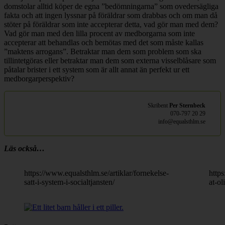
domstolar alltid köper de egna ”bedömningarna” som ovedersägliga
fakta och att ingen lyssnar på föräldrar som drabbas och om man då
stöter på föräldrar som inte accepterar detta, vad gör man med dem?
Vad gör man med den lilla procent av medborgarna som inte
accepterar att behandlas och bemötas med det som måste kallas
”maktens arrogans”. Betraktar man dem som problem som ska
tillintetgöras eller betraktar man dem som externa visselblåsare som
påtalar brister i ett system som är allt annat än perfekt ur ett
medborgarperspektiv?
Skribent
Per Sternbeck
070-797 20 29
info@equalsthlm.se
Läs också…
https://www.equalsthlm.se/artiklar/fornekelse-
http
satt-i-system-i-socialtjansten/
at-o