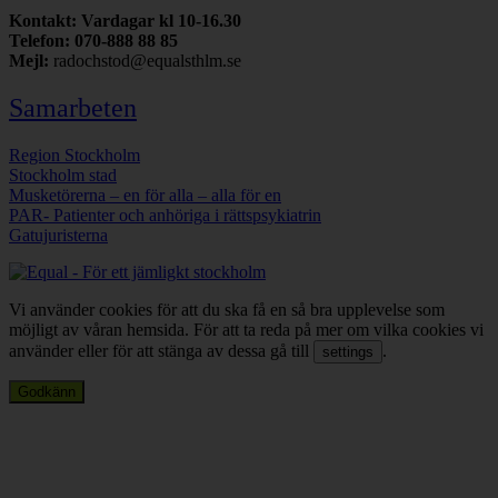
Kontakt: Vardagar kl 10-16.30
Telefon: 070-888 88 85
Mejl:
radochstod@equalsthlm.se
Samarbeten
Region Stockholm
Stockholm stad
Musketörerna – en för alla – alla för en
PAR- Patienter och anhöriga i rättspsykiatrin
Gatujuristerna
Vi använder cookies för att du ska få en så bra upplevelse som
möjligt av våran hemsida. För att ta reda på mer om vilka cookies vi
använder eller för att stänga av dessa gå till
.
settings
Godkänn