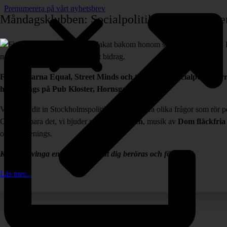
Prenumerera på vårt nyhetsbrev
Måndagsklubben: Socialpolitik på Pub Kloster 
Föreningarna Equal, Street Minds och tidskriften Socialpolitik arr
happenings på Pub Kloster, Hornsgatan.
Vi har bjudit in Stockholmspolitiker att debattera olika frågor som rör 
Och inte bara det, vi bjuder på
Orakelkören
, musik av
Dom ﬂäckfria
och happenings.
Kom in, svinga en bägare och låt dig beröras och förföras!
Läs mer...