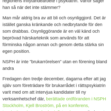
regionens inflytandearbete i psykiatrin. Varför säger
han så när det inte stämmer?
Man mår aldrig bra av att bli och osynliggjord. Det är
istället ganska kränkande och nedbrytande för den
som drabbas. Osynliggörande är en väl känd och
beprövad härskarteknik som används för att
förminska någon annan och genom detta stärka sin
egen position.
NSPH är inte ”brukarrörelsen” utan en förening bland
andra
Fredagen den tredje december, dagarna efter att jag
själv som företrädare för brukarrådet i rättspsykiatrin
varit med om att intervjua kandidater till ny
verksamhetschef där,
berättade ordföranden i NSPH
Stockholm, Kjell Broström, på en konferens,