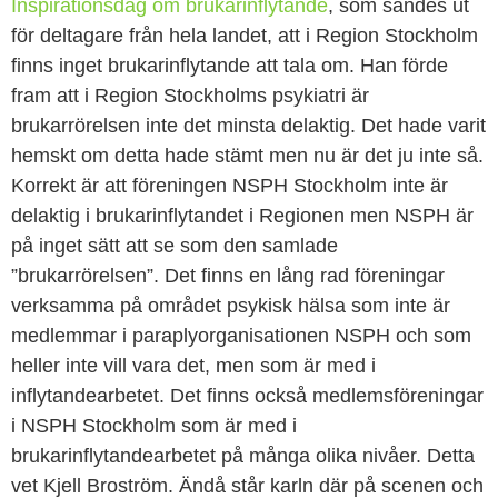
Inspirationsdag om brukarinflytande
, som sändes ut
för deltagare från hela landet, att i Region Stockholm
finns inget brukarinflytande att tala om. Han förde
fram att i Region Stockholms psykiatri är
brukarrörelsen inte det minsta delaktig. Det hade varit
hemskt om detta hade stämt men nu är det ju inte så.
Korrekt är att föreningen NSPH Stockholm inte är
delaktig i brukarinflytandet i Regionen men NSPH är
på inget sätt att se som den samlade
”brukarrörelsen”. Det finns en lång rad föreningar
verksamma på området psykisk hälsa som inte är
medlemmar i paraplyorganisationen NSPH och som
heller inte vill vara det, men som är med i
inflytandearbetet. Det finns också medlemsföreningar
i NSPH Stockholm som är med i
brukarinflytandearbetet på många olika nivåer. Detta
vet Kjell Broström. Ändå står karln där på scenen och