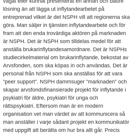
vågat eller kunnat presenterat en annan och bättre
lösning än att lägga ut inflytandearbetet på
entreprenad vilket är det NSPH vill att regionerna ska
göra. Man säljer in tjänsten inflytandearbete och för
fram att den enda trovärdiga aktören på marknaden
är NSPH. Det är NSPH som tilldelas medel för att
anställa brukarinflytandesamordnare. Det är NSPHs
studiecirkelmaterial om brukarinflytande, bekostat av
Arvsfonden, som ska köpas in och användas. Det är
personal från NSPH som ska anställas för att vara
”peer support”. NSPH dammsuger ”marknaden” och
skapar arvsfondsfinansierade projekt för inflytande i
psykiatri för äldre, psykiatri för unga och
rättspsykiatri. Eftersom man är en modern
organisation vet man värdet av att kommunicera så
man anställer i varje sådant projekt en kommunikatör
med uppgift att berätta om hur bra allt går. Precis