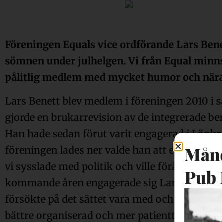
Föreningen Equals vice ordförande Lars Bene
sömnen under julhelgen. Vi från Equal minn
pålitlig medlem med mycket humor och nära t
Lars Benett blev medlem i föreningen 2010 i 
gjorde en brukarrevision av de integrerade 
Han hade sedan förut varit engagerad i Länk
Månd
föreningen lades ner valde han att engagera s
vi sysslade med politik och ville förändra str
Pub 
kommande åren engagerade sig Lars Benett m
försökte på det sättet vara med och påverka be
bättre organiserad och mer patienttillvänd.