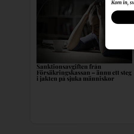
Kom in, sv
Sanktionsavgiften från
Försäkringskassan – ännu ett steg
i jakten på sjuka människor