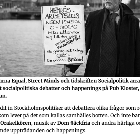
tiva erfarenheten att bli
les för tidigt och på
t för att överleva dagen.
 behöva vara med om och
hans drivkraft.
 en bra person och viktig
rna Equal, Street Minds och tidskriften Socialpolitik arr
ri kl.14.00 i Sånga Säby
et socialpolitiska debatter och happenings på Pub Kloster,
an.
dit in Stockholmspolitiker att debattera olika frågor som r
som lever på det som kallas samhälles botten. Och inte bara
å
Orakelkören
, musik av
Dom ﬂäckfria
och andra härliga o
ande uppträdanden och happenings.