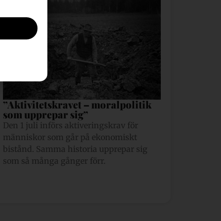
”Aktivitetskravet – moralpolitik
som upprepar sig”
Den 1 juli införs aktiveringskrav för
människor som går på ekonomiskt
bistånd. Samma historia upprepar sig
som så många gånger förr.