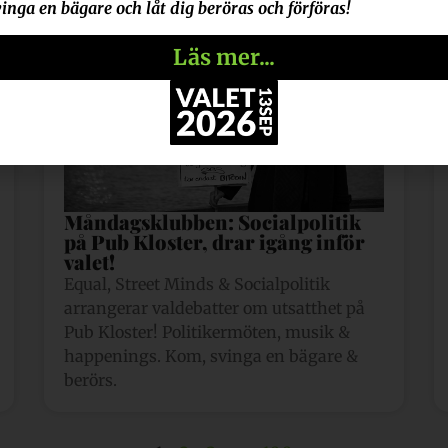
inga en bägare och låt dig beröras och förföras!
Läs mer...
Måndagsklubben: Socialpolitik
på Pub Kloster, drar igång inför
valet!
Equal, Street Minds & Socialpolitik
arrangerar valdebatter om utsatthet på
Pub Kloster! Politikermöten, musik &
happenings. Kom, svinga en bägare &
berörs.