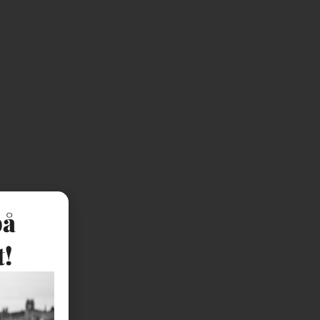
på
t!