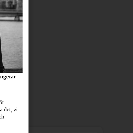
angerar
ör
 det, vi
ch