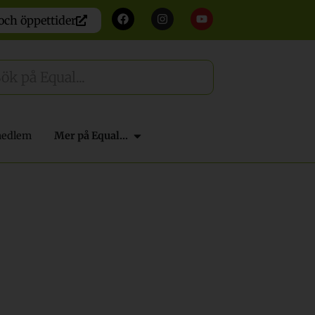
och öppettider
medlem
Mer på Equal...