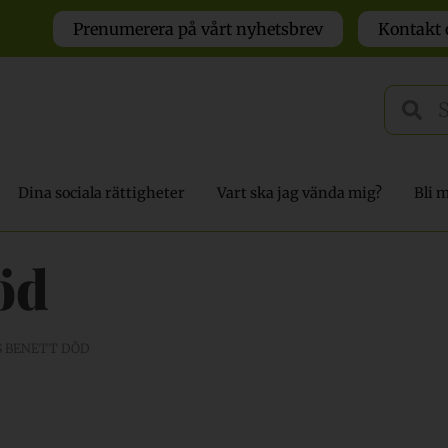
Prenumerera på vårt nyhetsbrev
Kontakt 
Dina sociala rättigheter
Vart ska jag vända mig?
Bli 
öd
S BENETT DÖD