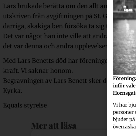
Lars brukade berätta om den allt annat än posi
utskriven från avgiftningen på St. Göran allde
darriga, skakiga ben försöka ta sig till bolage
Det var något han inte ville att andra skulle
det var denna och andra upplevelser som var 
Med Lars Benetts död har föreningen förlorat
kraft. Vi saknar honom.
Föreninga
Begravningen av Lars Benett sker den 19 janua
inför val
Kyrka.
Hornsgat
Vi har bju
Equals styrelse
personer 
bjuder p
Mer att läsa
överrask