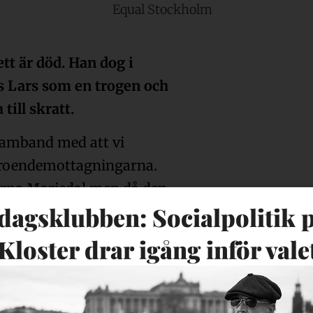
tt är död. Han dog i
s Lars som en trogen och
ill skratt.
samband med att vi
beroendemottagningarna.
arna Mariedal men då den
agsklubben: Socialpolitik 
ig hos oss. Mycket för att
ukturer. Under de
Kloster drar igång inför vale
ycket i brukarråd och
roendevården till att bli