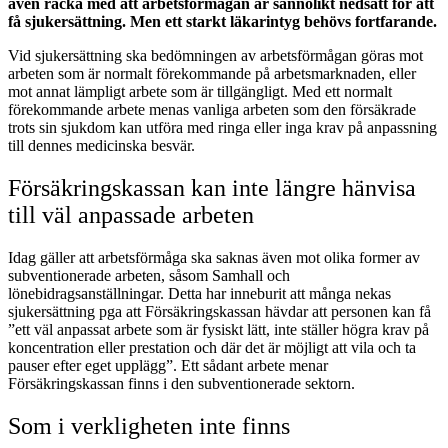
även räcka med att arbetsförmågan är sannolikt nedsatt för att
få sjukersättning. Men ett starkt läkarintyg behövs fortfarande.
Vid sjukersättning ska bedömningen av arbetsförmågan göras mot
arbeten som är normalt förekommande på arbetsmarknaden, eller
mot annat lämpligt arbete som är tillgängligt. Med ett normalt
förekommande arbete menas vanliga arbeten som den försäkrade
trots sin sjukdom kan utföra med ringa eller inga krav på anpassning
till dennes medicinska besvär.
Försäkringskassan kan inte längre hänvisa
till väl anpassade arbeten
Idag gäller att arbetsförmåga ska saknas även mot olika former av
subventionerade arbeten, såsom Samhall och
lönebidragsanställningar. Detta har inneburit att många nekas
sjukersättning pga att Försäkringskassan hävdar att personen kan få
”ett väl anpassat arbete som är fysiskt lätt, inte ställer högra krav på
koncentration eller prestation och där det är möjligt att vila och ta
pauser efter eget upplägg”. Ett sådant arbete menar
Försäkringskassan finns i den subventionerade sektorn.
Som i verkligheten inte finns