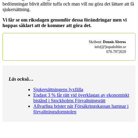
bedömningar blivit alltför tuffa och man vill nu göra det lättare att få
sjukersättning.
Vi får se om riksdagen genomför dessa förändringar men vi
hoppas såklart att de kommer att göra det.
Skribent:
Dennis Aberos
info[@]equalsthlm.se
070-7972029
Läs också…
Sjukersättningens lyxfälla
Endast 3 % får rätt vid överklagan av ekonomiskt
bistånd i Stockholms Förvaltningsrätt
Allvarliga brister när Försäkringskassan hamnar i
förvaltningsdomstolen