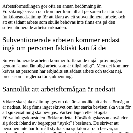
Arbetsförmedlingen gör ofta en annan bedömning än
Försäkringskassan och kommer fram till att personen har för stor
funktionsnedsättning för att klara av ett subventionerat arbete, och
att ett sådant arbete som skulle behövas inte finns ens på den
subventionerade arbetsmarknaden.
Subventionerade arbeten kommer endast
ingå om personen faktiskt kan få det
Subventionerade arbeten kommer fortfarande ingå i prövningen
genom ”annat lämpligt arbete som är tillgängligt”. Men det kommer
krävas att personen har erbjudits ett sådant arbete och tackat nej,
precis som i reglerna för sjukpenning.
Sannolikt att arbetsförmågan är nedsatt
Vidare ska sjukersättning ges om det är sannolikt att arbetsförmågan
är nedsatt. Idag finns inget skrivet om hur starka bevisen ska vara för
att sjukersättning ska beviljas. Varken lagen eller Högsta
Förvaltningsdomstolen förklarar detta. Försäkringskassan använder
sig dock ibland av begreppet ”styrkt” i besluten. De skriver att
personen inte har förmått styrka sina sjukdomar och besvär, sin