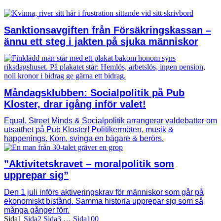
Sanktionsavgiften från Försäkringskassan –
ännu ett steg i jakten på sjuka människor
Måndagsklubben: Socialpolitik på Pub
Kloster, drar igång inför valet!
Equal, Street Minds & Socialpolitik arrangerar valdebatter om
utsatthet på Pub Kloster! Politikermöten, musik &
happenings. Kom, svinga en bägare & berörs.
”Aktivitetskravet – moralpolitik som
upprepar sig”
Den 1 juli införs aktiveringskrav för människor som går på
ekonomiskt bistånd. Samma historia upprepar sig som så
många gånger förr.
Sida
1
Sida
2
Sida
3
…
Sida
100