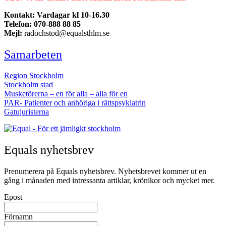
Kontakt: Vardagar kl 10-16.30
Telefon: 070-888 88 85
Mejl:
radochstod@equalsthlm.se
Samarbeten
Region Stockholm
Stockholm stad
Musketörerna – en för alla – alla för en
PAR- Patienter och anhöriga i rättspsykiatrin
Gatujuristerna
Equals nyhetsbrev
Prenumerera på Equals nyhetsbrev. Nyhetsbrevet kommer ut en
gång i månaden med intressanta artiklar, krönikor och mycket mer.
Epost
Förnamn