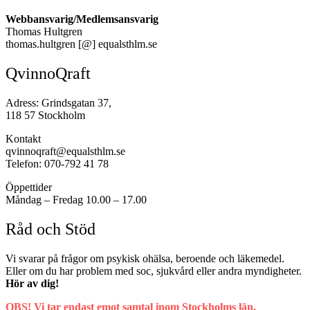
Webbansvarig/Medlemsansvarig
Thomas Hultgren
thomas.hultgren [@] equalsthlm.se
QvinnoQraft
Adress: Grindsgatan 37,
118 57 Stockholm
Kontakt
qvinnoqraft@equalsthlm.se
Telefon: 070-792 41 78
Öppettider
Måndag – Fredag 10.00 – 17.00
Råd och Stöd
Vi svarar på frågor om psykisk ohälsa, beroende och läkemedel.
Eller om du har problem med soc, sjukvård eller andra myndigheter.
Hör av dig!
OBS! Vi tar endast emot samtal inom Stockholms län.