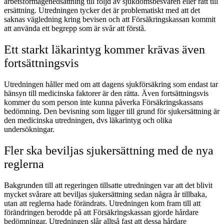
arbetsförmågenedsättning till följd av sjukdomsbesvären eller rätt till
ersättning. Utredningen tycker det är problematiskt med att det
saknas vägledning kring bevisen och att Försäkringskassan kommit
att använda ett begrepp som är svår att förstå.
Ett starkt läkarintyg kommer krävas även
fortsättningsvis
Utredningen håller med om att dagens sjukförsäkring som endast tar
hänsyn till medicinska faktorer är den rätta. Även fortsättningsvis
kommer du som person inte kunna påverka Försäkringskassans
bedömning. Den bevisning som ligger till grund för sjukersättning är
den medicinska utredningen, dvs läkarintyg och olika
undersökningar.
Fler ska beviljas sjukersättning med de nya
reglerna
Bakgrunden till att regeringen tillsatte utredningen var att det blivit
mycket svårare att beviljas sjukersättning sedan några år tillbaka,
utan att reglerna hade förändrats. Utredningen kom fram till att
förändringen berodde på att Försäkringskassan gjorde hårdare
bedömningar. Utredningen slår alltså fast att dessa hårdare