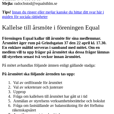
Mejla:
radochstod@equalsthlm.se
Tips!
Innan du ringer eller mejlar kanske du hittar ditt svar här i
guiden för sociala rättigheter
Kallelse till årsmöte i föreningen Equal
Föreningen Equal kallar till årsmöte för sina medlemmar.
Årsmötet äger rum på Grindsgatan 37 den 22 april kl. 17.30.
En enklare måltid serveras i samband med mötet. Om en
medlem vill ta upp frågor på årsmötet ska dessa frågor lämnas
till styrelsen senast två veckor innan årsmötet.
På mötet avhandlas följande ämnen enligt gällande stadga:
På årsmötet ska följande ärenden tas upp:
Val av ordförande för årsmötet
Val av sekreterare och justerare
Upprop
Fråga om kallelsen till årsmötet har gått ut i tid
Anmälan av styrelsens verksamhetsberättelse och bokslut
Fråga om fastställande av balansräkning för det förflutna
räkenskapsåret