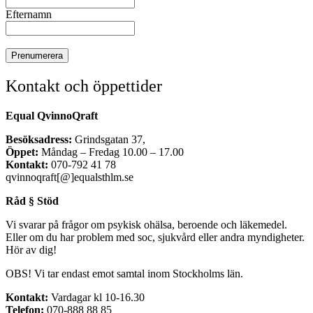
Efternamn
Kontakt och öppettider
Equal QvinnoQraft
Besöksadress:
Grindsgatan 37,
Öppet:
Måndag – Fredag 10.00 – 17.00
Kontakt:
070-792 41 78
qvinnoqraft[@]equalsthlm.se
Råd § Stöd
Vi svarar på frågor om psykisk ohälsa, beroende och läkemedel.
Eller om du har problem med soc, sjukvård eller andra myndigheter.
Hör av dig!
OBS! Vi tar endast emot samtal inom Stockholms län.
Kontakt:
Vardagar kl 10-16.30
Telefon:
070-888 88 85