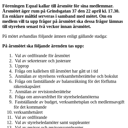
Föreningen Equal kallar till årsmöte för sina medlemmar.
Årsmötet äger rum på Grindsgatan 37 den 22 april kl. 17.30.
En enklare måltid serveras i samband med mötet. Om en
medlem vill ta upp frågor på årsmötet ska dessa frågor lämnas
till styrelsen senast två veckor innan årsmötet.
På mötet avhandlas följande ämnen enligt gällande stadga:
På årsmötet ska följande ärenden tas upp:
Val av ordförande för årsmötet
Val av sekreterare och justerare
Upprop
Fråga om kallelsen till årsmötet har gått ut i tid
Anmälan av styrelsens verksamhetsberättelse och bokslut
Fråga om fastställande av balansräkning för det förflutna
räkenskapsåret
Anmälan av revisionsberättelse
Fråga om ansvarsfrihet för styrelseledamöterna
Fastställande av budget, verksamhetsplan och medlemsavgift
för det kommande
verksamhetsåret
Val av ordförande
Val av styrelseledamöter samt suppleanter
Val av revisor och revisorssuppleanter