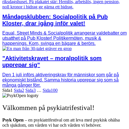
Måndagsklubben: Socialpolitik på Pub
Kloster, drar igång inför valet!
Equal, Street Minds & Socialpolitik arrangerar valdebatter om
utsatthet på Pub Kloster! Politikermöten, musik &
happenings. Kom, svinga en bägare & berörs.
”Aktivitetskravet – moralpolitik som
upprepar sig”
Den 1 juli införs aktiveringskrav för människor som går på
ekonomiskt bistånd. Samma historia upprepar sig som så
många gånger förr.
Sida
1
Sida
2
Sida
3
…
Sida
100
Välkommen på psykiatrifestival!
Psyk Open
– en psykiatrifestival om att leva med psykisk ohälsa
och sjukdom, om vården vi har och vården vi behöver.