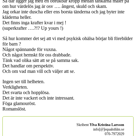
Så där ligger jag med en obrukbar kropp medan tankarna maler på
om hur värdelös jag är osv …. ångest, skuld och skam.
Jag orkar inte duscha eller ens borsta tänderna och jag byter inte
kläderna heller.
Det finns inga krafter kvar i mej !
(superkrafter ….?!? Up yours !)
Så hur kommer det sej att vi med psykisk ohälsa börjar bli förebilder
för barn ?
Något spännande för vuxna.
Och något hemskt för oss drabbade.
Tänk vad olika sätt att se på samma sak.
Det handlar om perspektiv.
Och om vad man vill och väljer att se.
Ingen ser till helheten.
Verkligheten.
Det svarta och hopplösa.
Det är inte vackert och inte intressant.
Föga glamouröst.
Romanslöst.
Skribent
Ylva Kristina Larsson
info[@]equalsthlm.se
070-7972029