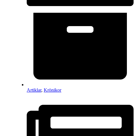
Artiklar
,
Krönikor