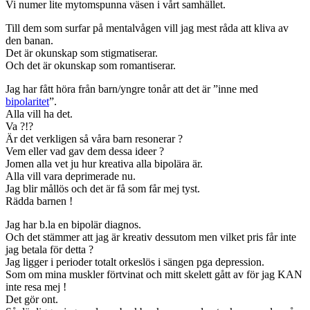
Vi numer lite mytomspunna väsen i vårt samhället.
Till dem som surfar på mentalvågen vill jag mest råda att kliva av
den banan.
Det är okunskap som stigmatiserar.
Och det är okunskap som romantiserar.
Jag har fått höra från barn/yngre tonår att det är ”inne med
bipolaritet
”.
Alla vill ha det.
Va ?!?
Är det verkligen så våra barn resonerar ?
Vem eller vad gav dem dessa ideer ?
Jomen alla vet ju hur kreativa alla bipolära är.
Alla vill vara deprimerade nu.
Jag blir mållös och det är få som får mej tyst.
Rädda barnen !
Jag har b.la en bipolär diagnos.
Och det stämmer att jag är kreativ dessutom men vilket pris får inte
jag betala för detta ?
Jag ligger i perioder totalt orkeslös i sängen pga depression.
Som om mina muskler förtvinat och mitt skelett gått av för jag KAN
inte resa mej !
Det gör ont.