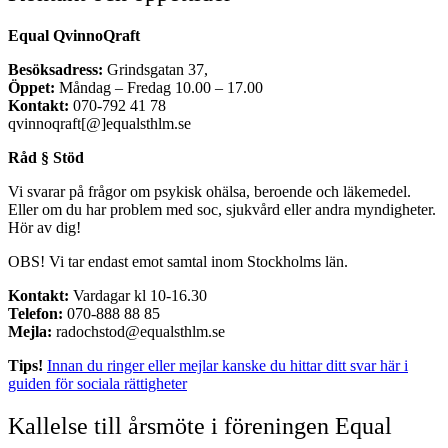
Equal QvinnoQraft
Besöksadress:
Grindsgatan 37,
Öppet:
Måndag – Fredag 10.00 – 17.00
Kontakt:
070-792 41 78
qvinnoqraft[@]equalsthlm.se
Råd § Stöd
Vi svarar på frågor om psykisk ohälsa, beroende och läkemedel.
Eller om du har problem med soc, sjukvård eller andra myndigheter.
Hör av dig!
OBS! Vi tar endast emot samtal inom Stockholms län.
Kontakt:
Vardagar kl 10-16.30
Telefon:
070-888 88 85
Mejla:
radochstod@equalsthlm.se
Tips!
Innan du ringer eller mejlar kanske du hittar ditt svar här i
guiden för sociala rättigheter
Kallelse till årsmöte i föreningen Equal