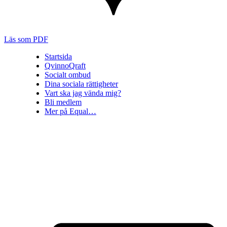
Läs som PDF
Startsida
QvinnoQraft
Socialt ombud
Dina sociala rättigheter
Vart ska jag vända mig?
Bli medlem
Mer på Equal…