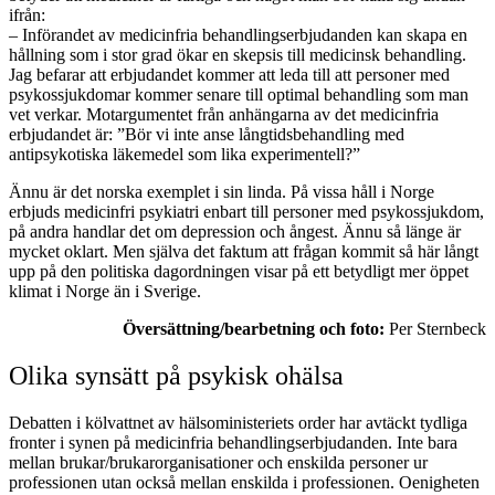
ifrån:
– Införandet av medicinfria behandlingserbjudanden kan skapa en
hållning som i stor grad ökar en skepsis till medicinsk behandling.
Jag befarar att erbjudandet kommer att leda till att personer med
psykossjukdomar kommer senare till optimal behandling som man
vet verkar. Motargumentet från anhängarna av det medicinfria
erbjudandet är: ”Bör vi inte anse långtidsbehandling med
antipsykotiska läkemedel som lika experimentell?”
Ännu är det norska exemplet i sin linda. På vissa håll i Norge
erbjuds medicinfri psykiatri enbart till personer med psykossjukdom,
på andra handlar det om depression och ångest. Ännu så länge är
mycket oklart. Men själva det faktum att frågan kommit så här långt
upp på den politiska dagordningen visar på ett betydligt mer öppet
klimat i Norge än i Sverige.
Översättning/bearbetning och foto:
Per Sternbeck
Olika synsätt på psykisk ohälsa
Debatten i kölvattnet av hälsoministeriets order har avtäckt tydliga
fronter i synen på medicinfria behandlingserbjudanden. Inte bara
mellan brukar/brukarorganisationer och enskilda personer ur
professionen utan också mellan enskilda i professionen. Oenigheten