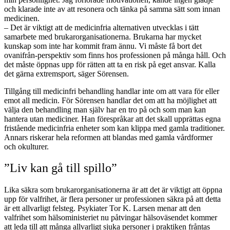
och klarade inte av att resonera och tänka på samma sätt som innan
medicinen.
– Det är viktigt att de medicinfria alternativen utvecklas i tätt
samarbete med brukarorganisationerna. Brukarna har mycket
kunskap som inte har kommit fram ännu. Vi måste få bort det
ovanifrån-perspektiv som finns hos professionen på många håll. Och
det måste öppnas upp för rätten att ta en risk på eget ansvar. Kalla
det gärna extremsport, säger Sörensen.
Tillgång till medicinfri behandling handlar inte om att vara för eller
emot all medicin. För Sörensen handlar det om att ha möjlighet att
välja den behandling man själv har en tro på och som man kan
hantera utan mediciner. Han förespråkar att det skall upprättas egna
fristående medicinfria enheter som kan klippa med gamla traditioner.
Annars riskerar hela reformen att blandas med gamla vårdformer
och okulturer.
”Liv kan gå till spillo”
Lika säkra som brukarorganisationerna är att det är viktigt att öppna
upp för valfrihet, är flera personer ur professionen säkra på att detta
är ett allvarligt felsteg. Psykiater Tor K. Larsen menar att den
valfrihet som hälsoministeriet nu påtvingar hälsoväsendet kommer
att leda till att många allvarligt sjuka personer i praktiken fråntas