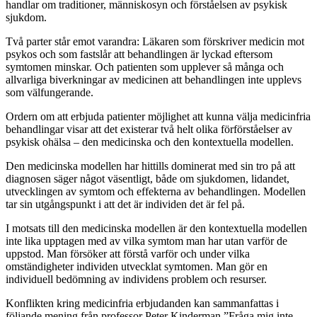
handlar om traditioner, människosyn och förståelsen av psykisk
sjukdom.
Två parter står emot varandra: Läkaren som förskriver medicin mot
psykos och som fastslår att behandlingen är lyckad eftersom
symtomen minskar. Och patienten som upplever så många och
allvarliga biverkningar av medicinen att behandlingen inte upplevs
som välfungerande.
Ordern om att erbjuda patienter möjlighet att kunna välja medicinfria
behandlingar visar att det existerar två helt olika förförståelser av
psykisk ohälsa – den medicinska och den kontextuella modellen.
Den medicinska modellen har hittills dominerat med sin tro på att
diagnosen säger något väsentligt, både om sjukdomen, lidandet,
utvecklingen av symtom och effekterna av behandlingen. Modellen
tar sin utgångspunkt i att det är individen det är fel på.
I motsats till den medicinska modellen är den kontextuella modellen
inte lika upptagen med av vilka symtom man har utan varför de
uppstod. Man försöker att förstå varför och under vilka
omständigheter individen utvecklat symtomen. Man gör en
individuell bedömning av individens problem och resurser.
Konflikten kring medicinfria erbjudanden kan sammanfattas i
följande mening från professor Peter Kinderman ”Fråga mig inte