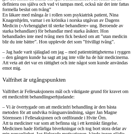
definiera oss själva och vad vi tampas med, också när det inte fattas
formella beslut om tvång”
En läkare med många år i rollen som psykiatrisk patient, Nina
Knagenhjelm, varnar i en krönika i norska utgåvan av Dagens
Medicin («Avhengighet til sterke behandlere» ung. Beroende av
starka behandlare) för behandlar med starka åsikter. Hon
behandlades inte med tvång men fick besked om att ”utan medicin
blir du inte bättre”. Hon upplevde det som ”frivilligt tvång”.
– Jag hade varit själaglad om jag – med patienträttigheterna i ryggen
– den gången kunde ha sagt att jag inte ville ha de här medicinerna.
Att veta att det var en rättighet och inte något som kunde användas
emot mig.
Valfrihet är utgångspunkten
Valfrihet är Fellesaksjonens mål och viktigaste grund för kravet om
ett medicnfritt behandlingserbjudande:
– Vi är övertygade om att medicinfri behandling är den bästa
metoden för att undvika tvångsanvändning, säger Jan Magne
Sörenssen i Fellesaksjonen och ordförande i Hvite Örn.
Att ta mediciner var som att befinna sig i ett kemiskt fängelse.
Medicinen hade förfärliga biverkningar och tog bort stora delar av
min personlighet. Jag förlorade motivationen, kände ingen glädje