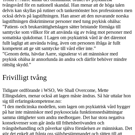
tvångsvård för en nationell skandal. Han menar att de höga talen
delvis kan skyllas på rutiner och tankemönster hos professionen men
också delvis på lagstiftningen. Han anser att den nuvarande norska
lagstiftningen diskriminerar personer med tung psykisk ohälsa:
”Patient- och brukarrättighetslagen sätter bristande förmåga till
samtycke som villkor för att använda sig av tvång mot personer med
somatiska sjukdomar. I Lagen om psykiatrisk vård är det däremot
fullt lagligt att använda tvång, även om personen ifråga är fullt
kompetent att ge sitt samtycke till vård eller inte.”
”Genom detta, hävdar Aarre, signalerar vi att människor med
psykisk ohälsa är annorlunda än andra och därför behöver mindre
rättslig skydd.”
Frivilligt tvång
Tidigare ordförande i WSO, We Shall Overcome, Mette
Ellingsdalen, menar också att lagen måste ändras. Så här uttalar hon
sig till erfaringskompetense.no:
”I den medicinska modellen, som lagen om psykiatrisk vård bygger
på har inte människor med psykosociala funktionsnedsättningar
samma rättigheter som andra medborgare. Det har stora negativa
konsekvenser som går ända till frihetsberövanden och
tvångsbehandling och påverkar själva förståelsen av människan. Det
gör det enkelt att frånta oss självbestämmandet och rätten till att