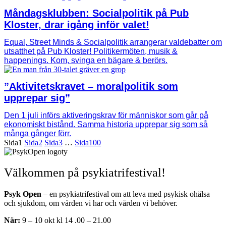
Måndagsklubben: Socialpolitik på Pub
Kloster, drar igång inför valet!
Equal, Street Minds & Socialpolitik arrangerar valdebatter om
utsatthet på Pub Kloster! Politikermöten, musik &
happenings. Kom, svinga en bägare & berörs.
”Aktivitetskravet – moralpolitik som
upprepar sig”
Den 1 juli införs aktiveringskrav för människor som går på
ekonomiskt bistånd. Samma historia upprepar sig som så
många gånger förr.
Sida
1
Sida
2
Sida
3
…
Sida
100
Välkommen på psykiatrifestival!
Psyk Open
– en psykiatrifestival om att leva med psykisk ohälsa
och sjukdom, om vården vi har och vården vi behöver.
När:
9 – 10 okt kl 14 .00 – 21.00