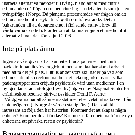
utarbeta alternativa metoder till tvång, bland annat medicinfria
erbjudanden då frågan om medicinering har debatterats som just en
tvångsfråga i Norge. Då planerna presenterades var frågan om att
erbjuda medicinfri psykiatri så gott som frånvarande. Det är
bakgrunden till att departementet i fjol sände ett nytt brev till
vårdgivarna där de fick order om att kunna erbjuda ett medicinfritt
alternativ innan den första juni 2016.
Inte på plats ännu
Ingen av vårdgivarna har kunnat erbjuda patienter medicinfri
psykiatri innan tidsfristen gick ut men samtliga har startat arbetet
med att få det på plats. Hittills är det stora skillnader på vad som
erbjuds i de olika regionerna, hur det hela organiseras och vilka
patientgrupper som erbjuds psykiatrisk vård utan mediciner. I en
nyligen lanserad antologi (Levd liv) utgiven av Nasjonal Senter för
erfaringskompetense, skriver psykiater Trond F. Aarre:
”Vårdgivarna har alltså inte mäktat med eller velat infria kraven från
sjukhusägaren (I Norge är vården statligt ägd). Det skall bli
intressant att följa den här historien. Kommer det att skapas några
enheter? Kommer de att frodas? Kommer erfarenheterna från de nya
enheterna att påverka resten av psykiatrin?
Brukarorganisationer bakom reformen