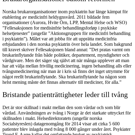
Norska brukarorganisationer inom psykiatrin har länge kämpat för
etablering av medicinfri heldygnsvård. 2011 bildade fem
organisationer (Aurora, Hvite Örn, LPP, Mental Helse och WSO)
”Fellesaksjonen for medisinfrie behandlingsforløp i psykiske
helsetjenester” (ungefär ”Aktionsgruppen för medicinfri behandling
i psykiatrin”). Målet var att jobba för att upprätta medicinfria
erbjudanden i den norska psykiatrin över hela landet. Som bakgrund
till kravet skriver Fellesaksjonen bland annat: ”Det pratas varmt om
brukarinflytande från både politiker, departement, myndigheter och
vårdgivare. Men det säger sig självt att när många upplever att man
har att välja mellan frivillig medicinering, ingen behandling alls eller
tvångsmedicinering när man är i kris så finns det inget utrymme för
något reellt brukarinflytande. Ska brukarinflytande ha någon som
helst mening måste det finnas alternativ till mediciner, för alla.”
Bristande patienträttigheter leder till tvång
Det är stor skillnad i makt mellan den som vårdar och som blir
vårdad. Användningen av tvång i Norge är det starkate uttrycket för
skillnaden i makt. Helsedirektoratets (ungefär norska
Socialstyreslen) datagenomgång för 2014 visar att cirka 5 600
patienter blev inlagda med tvång 8 000 gånger under året. Psykiater
Trond F. Aarre kallar det omfattande bruket av psykiatrisk