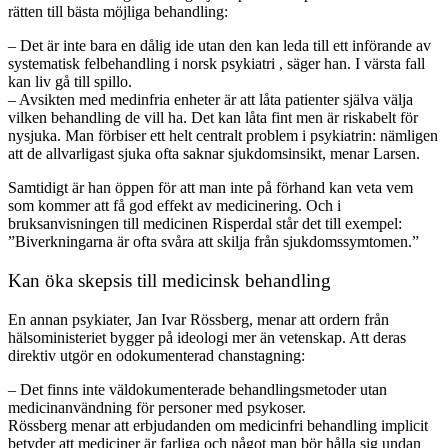
rätten till bästa möjliga behandling:
– Det är inte bara en dålig ide utan den kan leda till ett införande av
systematisk felbehandling i norsk psykiatri , säger han. I värsta fall
kan liv gå till spillo.
– Avsikten med medinfria enheter är att låta patienter själva välja
vilken behandling de vill ha. Det kan låta fint men är riskabelt för
nysjuka. Man förbiser ett helt centralt problem i psykiatrin: nämligen
att de allvarligast sjuka ofta saknar sjukdomsinsikt, menar Larsen.
Samtidigt är han öppen för att man inte på förhand kan veta vem
som kommer att få god effekt av medicinering. Och i
bruksanvisningen till medicinen Risperdal står det till exempel:
”Biverkningarna är ofta svåra att skilja från sjukdomssymtomen.”
Kan öka skepsis till medicinsk behandling
En annan psykiater, Jan Ivar Rössberg, menar att ordern från
hälsoministeriet bygger på ideologi mer än vetenskap. Att deras
direktiv utgör en odokumenterad chanstagning:
– Det finns inte väldokumenterade behandlingsmetoder utan
medicinanvändning för personer med psykoser.
Rössberg menar att erbjudanden om medicinfri behandling implicit
betyder att mediciner är farliga och något man bör hålla sig undan