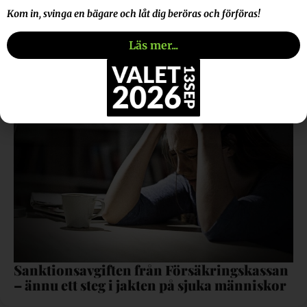
Kom in, svinga en bägare och låt dig beröras och förföras!
Mer att läsa
Läs mer...
Sanktionsavgiften från Försäkringskassan
– ännu ett steg i jakten på sjuka människor