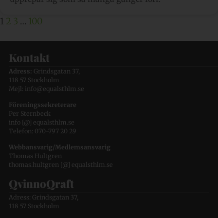
1
2
3
…
100
Kontakt
Adress:
Grindsgatan 37,
118 57 Stockholm
Mejl: info@equalsthlm.se
Föreningssekreterare
Per Sternbeck
info [@] equalsthlm.se
Telefon: 070-797 20 29
Webbansvarig/Medlemsansvarig
Thomas Hultgren
thomas.hultgren [@] equalsthlm.se
QvinnoQraft
Adress: Grindsgatan 37,
118 57 Stockholm