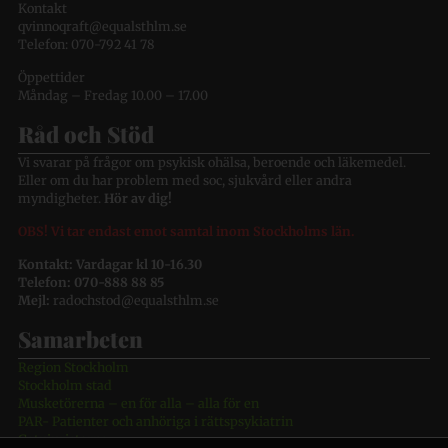
Kontakt
qvinnoqraft@equalsthlm.se
Telefon: 070-792 41 78
Öppettider
Måndag – Fredag 10.00 – 17.00
Råd och Stöd
Vi svarar på frågor om psykisk ohälsa, beroende och läkemedel.
Eller om du har problem med soc, sjukvård eller andra
myndigheter.
Hör av dig!
OBS! Vi tar endast emot samtal inom Stockholms län.
Kontakt: Vardagar kl 10-16.30
Telefon: 070-888 88 85
Mejl:
radochstod@equalsthlm.se
Samarbeten
Region Stockholm
Stockholm stad
Musketörerna – en för alla – alla för en
PAR- Patienter och anhöriga i rättspsykiatrin
Gatujuristerna