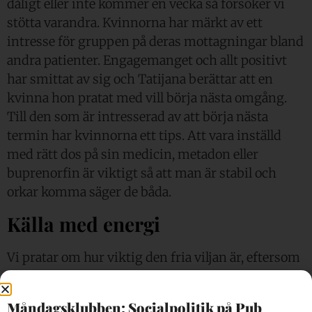
dåligt eller inte kommer en vecka så försöker vi
stötta varandra. Kvinnorna har märkt av ett
intresse för gruppen på deras mottagningar bland
andra patienter. Engagemanget och allt positivt
har smittat av sig och Tatijana berättar att en
kvinna hon pratat med vill börja nästa omgång.
Till den som är intresserad av att börja nästa
termin har kvinnorna ett tips. Att vara inställd
med rätt dos på sin medicin, metadon eller
buprenorfin är viktigt så att man är stabil och
orkar komma säger de båda.
Källa med energi
Vi pratar om hur viktig den fria viljan är, eftersom
det är frivilligt att delta i kursen.
– Den är allt, det är så viktigt! Många av oss som
Måndagsklubben: Socialpolitik på Pub