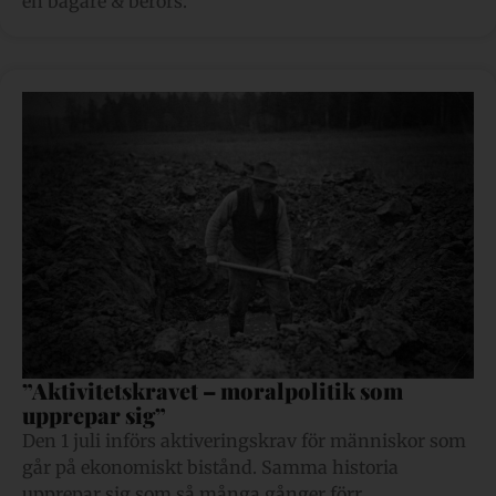
en bägare & berörs.
”Aktivitetskravet – moralpolitik som
upprepar sig”
Den 1 juli införs aktiveringskrav för människor som
går på ekonomiskt bistånd. Samma historia
upprepar sig som så många gånger förr.