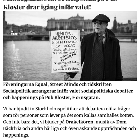
har erfarenhet från missbruksvården är trött på
Kloster drar igång inför valet!
hela det systemet där du måste göra si eller så.
Därför är det så viktigt att känna att vi väljer detta
själva säger Sofia som också betonar flera gånger
att den här typen av friskvård är lika viktig som
sjukvård. Även Tatijana instämmer och kallar det
till och med vård för själen. De båda pratar om att
kursen har gett de verktyg för att klara av andra
saker i livet. Att orka ta tag i saker som tidigare
känts tunga. Sofia har tagit tag i sin ekonomi sen
hon började i gruppen, vilken är något hon inte
Föreningarna Equal, Street Minds och tidskriften
Socialpolitik arrangerar inför valet socialpolitiska debatter
haft energi till innan.
och happenings på Pub Kloster, Hornsgatan.
– Gruppen är en källa med energi, skriv upp det!
Vi har bjudit in Stockholmspolitiker att debattera olika frågor
säger hon och skrattar.
som rör personer som lever på det som kallas samhälles botten.
Och inte bara det, vi bjuder på
Orakelkören
, musik av
Dom
Sofia och Tatijana är fingerade namn.
ﬂäckfria
och andra härliga och överraskande uppträdanden och
happenings.
Text:
Linda-Marie Westergren