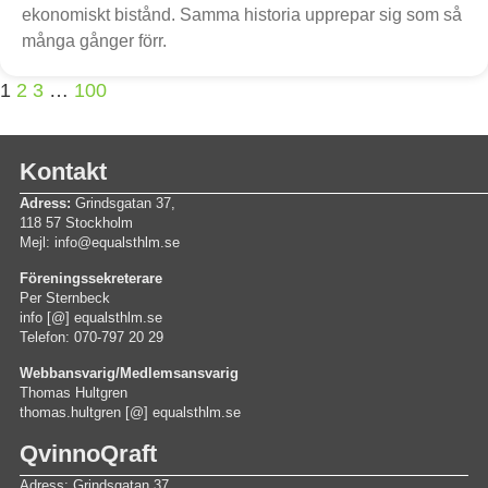
ekonomiskt bistånd. Samma historia upprepar sig som så
många gånger förr.
1
2
3
…
100
Kontakt
Adress:
Grindsgatan 37,
118 57 Stockholm
Mejl: info@equalsthlm.se
Föreningssekreterare
Per Sternbeck
info [@] equalsthlm.se
Telefon: 070-797 20 29
Webbansvarig/Medlemsansvarig
Thomas Hultgren
thomas.hultgren [@] equalsthlm.se
QvinnoQraft
Adress: Grindsgatan 37,