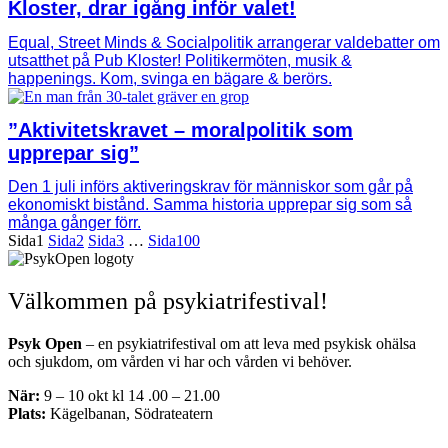
Kloster, drar igång inför valet!
Equal, Street Minds & Socialpolitik arrangerar valdebatter om
utsatthet på Pub Kloster! Politikermöten, musik &
happenings. Kom, svinga en bägare & berörs.
”Aktivitetskravet – moralpolitik som
upprepar sig”
Den 1 juli införs aktiveringskrav för människor som går på
ekonomiskt bistånd. Samma historia upprepar sig som så
många gånger förr.
Sida
1
Sida
2
Sida
3
…
Sida
100
Välkommen på psykiatrifestival!
Psyk Open
– en psykiatrifestival om att leva med psykisk ohälsa
och sjukdom, om vården vi har och vården vi behöver.
När:
9 – 10 okt kl 14 .00 – 21.00
Plats:
Kägelbanan, Södrateatern