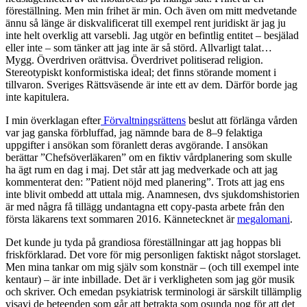
föreställning. Men min frihet är min. Och även om mitt medvetande
ännu så länge är diskvalificerat till exempel rent juridiskt är jag ju
inte helt overklig att varsebli. Jag utgör en befintlig entitet – besjälad
eller inte – som tänker att jag inte är så störd. Allvarligt talat…
Mygg. Överdriven orättvisa. Överdrivet politiserad religion.
Stereotypiskt konformistiska ideal; det finns störande moment i
tillvaron. Sveriges Rättsväsende är inte ett av dem. Därför borde jag
inte kapitulera.
I min överklagan efter
Förvaltningsrättens
beslut att förlänga vården
var jag ganska förbluffad, jag nämnde bara de 8–9 felaktiga
uppgifter i ansökan som föranlett deras avgörande. I ansökan
berättar ”Chefsöverläkaren” om en fiktiv vårdplanering som skulle
ha ägt rum en dag i maj. Det står att jag medverkade och att jag
kommenterat den: ”Patient nöjd med planering”. Trots att jag ens
inte blivit ombedd att uttala mig. Anamnesen, dvs sjukdomshistorien
är med några få tillägg undantagna ett copy-pasta arbete från den
första läkarens text sommaren 2016. Kännetecknet är
megalomani
.
Det kunde ju tyda på grandiosa föreställningar att jag hoppas bli
friskförklarad. Det vore för mig personligen faktiskt något storslaget.
Men mina tankar om mig själv som konstnär – (och till exempel inte
kentaur) – är inte inbillade. Det är i verkligheten som jag gör musik
och skriver. Och emedan psykiatrisk terminologi är särskilt tillämplig
visavi de beteenden som går att betrakta som osunda nog för att det