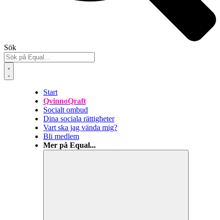
Sök
Start
QvinnoQraft
Socialt ombud
Dina sociala rättigheter
Vart ska jag vända mig?
Bli medlem
Mer på Equal...