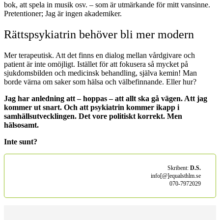
bok, att spela in musik osv. – som är utmärkande för mitt vansinne.
Pretentioner; Jag är ingen akademiker.
Rättspsykiatrin behöver bli mer modern
Mer terapeutisk. Att det finns en dialog mellan vårdgivare och
patient är inte omöjligt. Istället för att fokusera så mycket på
sjukdomsbilden och medicinsk behandling, själva kemin! Man
borde värna om saker som hälsa och välbefinnande. Eller hur?
Jag har anledning att – hoppas – att allt ska gå vägen. Att jag
kommer ut snart. Och att psykiatrin kommer ikapp i
samhällsutvecklingen. Det vore politiskt korrekt. Men
hälsosamt.
Inte sunt?
Skribent:
D.S.
info[@]equalsthlm.se
070-7972029