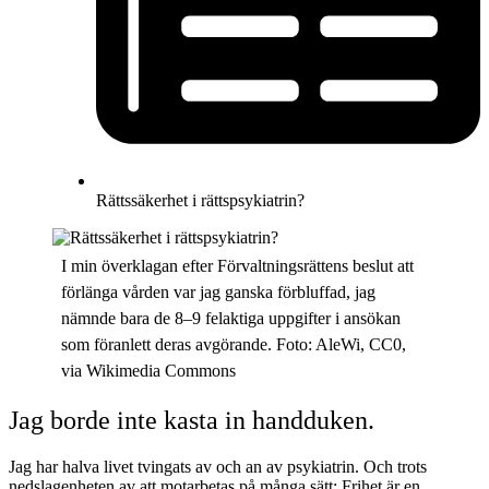
Rättssäkerhet i rättspsykiatrin?
I min överklagan efter Förvaltningsrättens beslut att
förlänga vården var jag ganska förbluffad, jag
nämnde bara de 8–9 felaktiga uppgifter i ansökan
som föranlett deras avgörande. Foto: AleWi, CC0,
via Wikimedia Commons
Jag borde inte kasta in handduken.
Jag har halva livet tvingats av och an av psykiatrin. Och trots
nedslagenheten av att motarbetas på många sätt: Frihet är en