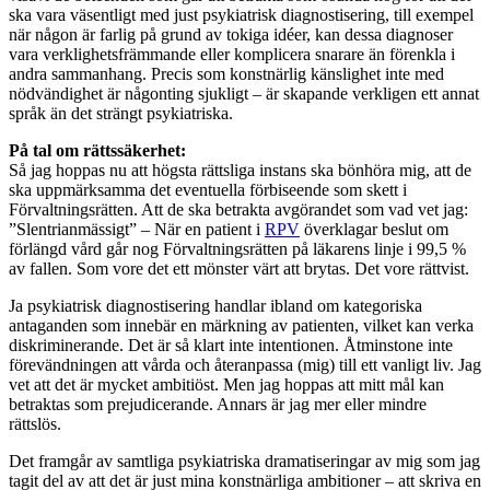
ska vara väsentligt med just psykiatrisk diagnostisering, till exempel
när någon är farlig på grund av tokiga idéer, kan dessa diagnoser
vara verklighetsfrämmande eller komplicera snarare än förenkla i
andra sammanhang. Precis som konstnärlig känslighet inte med
nödvändighet är någonting sjukligt – är skapande verkligen ett annat
språk än det strängt psykiatriska.
På tal om rättssäkerhet:
Så jag hoppas nu att högsta rättsliga instans ska bönhöra mig, att de
ska uppmärksamma det eventuella förbiseende som skett i
Förvaltningsrätten. Att de ska betrakta avgörandet som vad vet jag:
”Slentrianmässigt” – När en patient i
RPV
överklagar beslut om
förlängd vård går nog Förvaltningsrätten på läkarens linje i 99,5 %
av fallen. Som vore det ett mönster värt att brytas. Det vore rättvist.
Ja psykiatrisk diagnostisering handlar ibland om kategoriska
antaganden som innebär en märkning av patienten, vilket kan verka
diskriminerande. Det är så klart inte intentionen. Åtminstone inte
förevändningen att vårda och återanpassa (mig) till ett vanligt liv. Jag
vet att det är mycket ambitiöst. Men jag hoppas att mitt mål kan
betraktas som prejudicerande. Annars är jag mer eller mindre
rättslös.
Det framgår av samtliga psykiatriska dramatiseringar av mig som jag
tagit del av att det är just mina konstnärliga ambitioner – att skriva en