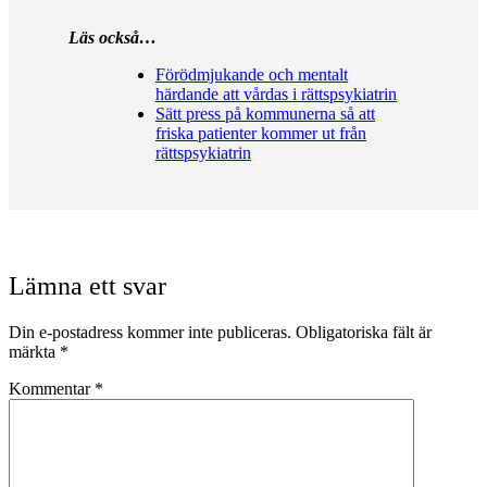
Läs också…
Förödmjukande och mentalt
härdande att vårdas i rättspsykiatrin
Sätt press på kommunerna så att
friska patienter kommer ut från
rättspsykiatrin
Lämna ett svar
Din e-postadress kommer inte publiceras.
Obligatoriska fält är
märkta
*
Kommentar
*