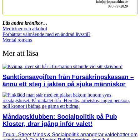
info[@]equalsthlm.se
070-7972029
Läs andra krönikor…
Mediciner och alkohol
Förbättrat välmående med en ändrad livsstil?
Mental romans
Mer att läsa
Sanktionsavgiften från Försäkringskassan –
ännu ett steg i jakten på sjuka människor
Måndagsklubben: Socialpolitik på Pub
Kloster, drar igång inför valet!
Equal, Street Minds & Socialpolitik arrangerar valdebatter om