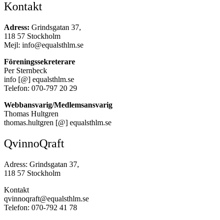
Kontakt
Adress:
Grindsgatan 37,
118 57 Stockholm
Mejl: info@equalsthlm.se
Föreningssekreterare
Per Sternbeck
info [@] equalsthlm.se
Telefon: 070-797 20 29
Webbansvarig/Medlemsansvarig
Thomas Hultgren
thomas.hultgren [@] equalsthlm.se
QvinnoQraft
Adress: Grindsgatan 37,
118 57 Stockholm
Kontakt
qvinnoqraft@equalsthlm.se
Telefon: 070-792 41 78