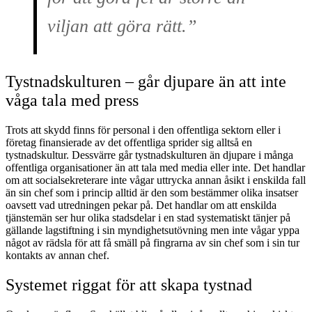
viljan att göra rätt.”
Tystnadskulturen – går djupare än att inte
våga tala med press
Trots att skydd finns för personal i den offentliga sektorn eller i
företag finansierade av det offentliga sprider sig alltså en
tystnadskultur. Dessvärre går tystnadskulturen än djupare i många
offentliga organisationer än att tala med media eller inte. Det handlar
om att socialsekreterare inte vågar uttrycka annan åsikt i enskilda fall
än sin chef som i princip alltid är den som bestämmer olika insatser
oavsett vad utredningen pekar på. Det handlar om att enskilda
tjänstemän ser hur olika stadsdelar i en stad systematiskt tänjer på
gällande lagstiftning i sin myndighetsutövning men inte vågar yppa
något av rädsla för att få smäll på fingrarna av sin chef som i sin tur
kontakts av annan chef.
Systemet riggat för att skapa tystnad