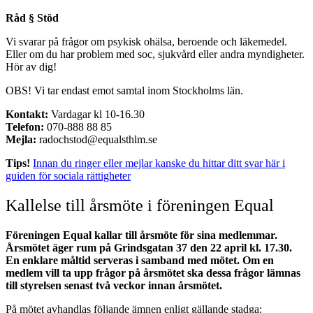
Råd § Stöd
Vi svarar på frågor om psykisk ohälsa, beroende och läkemedel.
Eller om du har problem med soc, sjukvård eller andra myndigheter.
Hör av dig!
OBS! Vi tar endast emot samtal inom Stockholms län.
Kontakt:
Vardagar kl 10-16.30
Telefon:
070-888 88 85
Mejla:
radochstod@equalsthlm.se
Tips!
Innan du ringer eller mejlar kanske du hittar ditt svar här i
guiden för sociala rättigheter
Kallelse till årsmöte i föreningen Equal
Föreningen Equal kallar till årsmöte för sina medlemmar.
Årsmötet äger rum på Grindsgatan 37 den 22 april kl. 17.30.
En enklare måltid serveras i samband med mötet. Om en
medlem vill ta upp frågor på årsmötet ska dessa frågor lämnas
till styrelsen senast två veckor innan årsmötet.
På mötet avhandlas följande ämnen enligt gällande stadga: