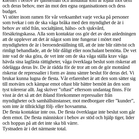
klienter i behov av tjänstemän och anställda som är lojala mot dem
och deras behov, mer än mot den egna organisationen och dess
budget.
Vi stöter inom ramen för vår verksamhet varje vecka på personer
som tvekar i om de ska våga bråka med den myndighet de är i
behov av stöd från, socialtjänst, hälso- och sjukvård,
försäkringskassa. Alla som kontaktar oss gör det av den anledningen
att de upplever att det är något som inte fungerar i mötet med
myndigheten de är i beroendeställning till, att de inte blir rättvist och
rimligt behandlade, att de blir dåligt eller nonchalant bemötta. De vet
inte vad de ska göra, de vet inte om de ska våga ställa krav våga
hävda sina lagfästa rättigheter, våga överklaga beslut som riskerar att
ödelägga deras liv. De är rädda för de tror att om de gör motstånd
riskerar de repressalier i form av ännu sämre beslut för deras del. Vi
brukar kunna lugna de flesta. Vår erfarenhet är att den som sätter sig
till motvärn och kämpar emot oftast blir bättre bemött än den som
tyst tolererar allt. Jag skriver ”oftast” eftersom undantag finns. För
visst är det så att det ibland förekommer repressalier från
myndigheter och samhällsinstanser, mot medborgare eller ”kunder”,
som inte är tillräckligt följ- eller hovsamma.
De flesta kontaktar inte oss. De flesta överklagar inte beslut som går
dem emot. De flesta människor i behov av stöd och hjälp tiger, lider
och hoppas på att det inte ska bli värre.
Tystnaden är i det närmaste total.