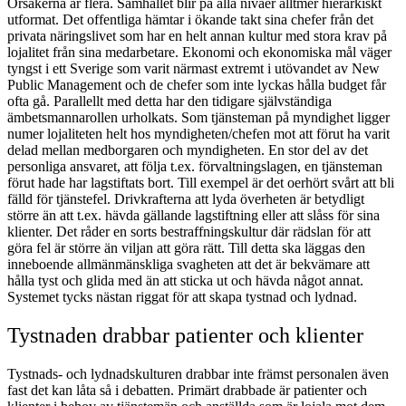
Orsakerna är flera. Samhället blir på alla nivåer alltmer hierarkiskt
utformat. Det offentliga hämtar i ökande takt sina chefer från det
privata näringslivet som har en helt annan kultur med stora krav på
lojalitet från sina medarbetare. Ekonomi och ekonomiska mål väger
tyngst i ett Sverige som varit närmast extremt i utövandet av New
Public Management och de chefer som inte lyckas hålla budget får
ofta gå. Parallellt med detta har den tidigare självständiga
ämbetsmannarollen urholkats. Som tjänsteman på myndighet ligger
numer lojaliteten helt hos myndigheten/chefen mot att förut ha varit
delad mellan medborgaren och myndigheten. En stor del av det
personliga ansvaret, att följa t.ex. förvaltningslagen, en tjänsteman
förut hade har lagstiftats bort. Till exempel är det oerhört svårt att bli
fälld för tjänstefel. Drivkrafterna att lyda överheten är betydligt
större än att t.ex. hävda gällande lagstiftning eller att slåss för sina
klienter. Det råder en sorts bestraffningskultur där rädslan för att
göra fel är större än viljan att göra rätt. Till detta ska läggas den
inneboende allmänmänskliga svagheten att det är bekvämare att
hålla tyst och glida med än att sticka ut och hävda något annat.
Systemet tycks nästan riggat för att skapa tystnad och lydnad.
Tystnaden drabbar patienter och klienter
Tystnads- och lydnadskulturen drabbar inte främst personalen även
fast det kan låta så i debatten. Primärt drabbade är patienter och