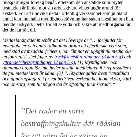
missgärningar företag begår, eftersom den anställde som bryter
tystnaden är illojal mot sin arbetsgivare vilket utgör grund för
avsked. För att undvika detta i offentlig verksamhet som ju bland
annat kan innehålla myndighetsutövning har staten lagstiftat om bl.a.
meddelarskydd. Detta för att skydda och säkra att medborgarna får
det de har rätt till.
Meddelarskyddet innebär att det i Sverige är ”… förbjudet för
myndigheter och andra allmänna organ att efterforska vem som,
med stöd av meddelarfriheten, har lämnat en uppgift till media eller
en journalist. Det följer av
tryckfrihetsförordningen (3 kap 5 §)
och
yttrandefrihetsgrundlagen (2 kap 5 §).
[1] Myndigheter och
allmänna organ får inte heller utsätta meddelaren för repressalier i
de fall meddelaren är känd. [2] ”. Skyddet gäller även ”anställda
och uppdragstagare i privat bedriven verksamhet inom skola, vård
och omsorg, som till någon del är offentligt finansierad”.*
”Det råder en sorts
bestraffningskultur där rädslan
för att göra fel är större än