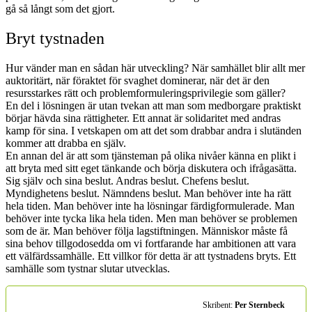
gå så långt som det gjort.
Bryt tystnaden
Hur vänder man en sådan här utveckling? När samhället blir allt mer
auktoritärt, när föraktet för svaghet dominerar, när det är den
resursstarkes rätt och problemformuleringsprivilegie som gäller?
En del i lösningen är utan tvekan att man som medborgare praktiskt
börjar hävda sina rättigheter. Ett annat är solidaritet med andras
kamp för sina. I vetskapen om att det som drabbar andra i slutänden
kommer att drabba en själv.
En annan del är att som tjänsteman på olika nivåer känna en plikt i
att bryta med sitt eget tänkande och börja diskutera och ifrågasätta.
Sig själv och sina beslut. Andras beslut. Chefens beslut.
Myndighetens beslut. Nämndens beslut. Man behöver inte ha rätt
hela tiden. Man behöver inte ha lösningar färdigformulerade. Man
behöver inte tycka lika hela tiden. Men man behöver se problemen
som de är. Man behöver följa lagstiftningen. Människor måste få
sina behov tillgodosedda om vi fortfarande har ambitionen att vara
ett välfärdssamhälle. Ett villkor för detta är att tystnadens bryts. Ett
samhälle som tystnar slutar utvecklas.
Skribent:
Per Sternbeck