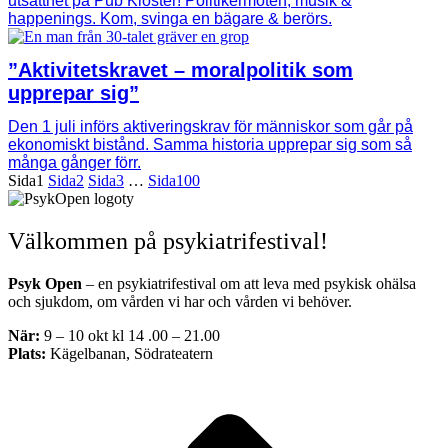
utsatthet på Pub Kloster! Politikermöten, musik &
happenings. Kom, svinga en bägare & berörs.
”Aktivitetskravet – moralpolitik som
upprepar sig”
Den 1 juli införs aktiveringskrav för människor som går på
ekonomiskt bistånd. Samma historia upprepar sig som så
många gånger förr.
Sida
1
Sida
2
Sida
3
…
Sida
100
Välkommen på psykiatrifestival!
Psyk Open
– en psykiatrifestival om att leva med psykisk ohälsa
och sjukdom, om vården vi har och vården vi behöver.
När:
9 – 10 okt kl 14 .00 – 21.00
Plats:
Kägelbanan, Södrateatern