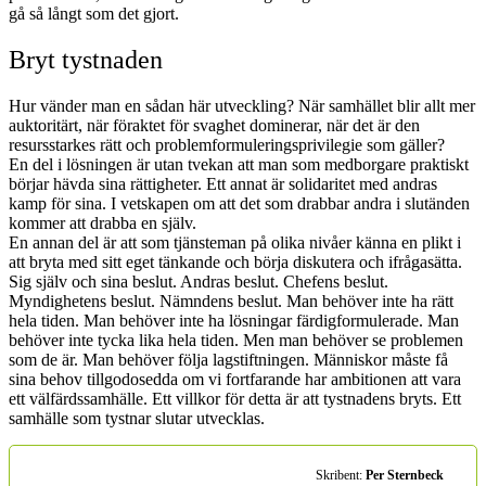
gå så långt som det gjort.
Bryt tystnaden
Hur vänder man en sådan här utveckling? När samhället blir allt mer
auktoritärt, när föraktet för svaghet dominerar, när det är den
resursstarkes rätt och problemformuleringsprivilegie som gäller?
En del i lösningen är utan tvekan att man som medborgare praktiskt
börjar hävda sina rättigheter. Ett annat är solidaritet med andras
kamp för sina. I vetskapen om att det som drabbar andra i slutänden
kommer att drabba en själv.
En annan del är att som tjänsteman på olika nivåer känna en plikt i
att bryta med sitt eget tänkande och börja diskutera och ifrågasätta.
Sig själv och sina beslut. Andras beslut. Chefens beslut.
Myndighetens beslut. Nämndens beslut. Man behöver inte ha rätt
hela tiden. Man behöver inte ha lösningar färdigformulerade. Man
behöver inte tycka lika hela tiden. Men man behöver se problemen
som de är. Man behöver följa lagstiftningen. Människor måste få
sina behov tillgodosedda om vi fortfarande har ambitionen att vara
ett välfärdssamhälle. Ett villkor för detta är att tystnadens bryts. Ett
samhälle som tystnar slutar utvecklas.
Skribent:
Per Sternbeck