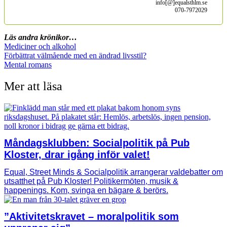
info[@]equalsthlm.se
070-7972029
Läs andra krönikor…
Mediciner och alkohol
Förbättrat välmående med en ändrad livsstil?
Mental romans
Mer att läsa
Måndagsklubben: Socialpolitik på Pub
Kloster, drar igång inför valet!
Equal, Street Minds & Socialpolitik arrangerar valdebatter om
utsatthet på Pub Kloster! Politikermöten, musik &
happenings. Kom, svinga en bägare & berörs.
”Aktivitetskravet – moralpolitik som