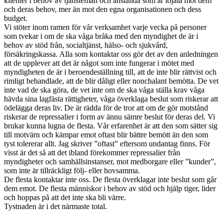
klienter i behov av tjänstemän och anställda som är lojala mot dem
och deras behov, mer än mot den egna organisationen och dess
budget.
Vi stöter inom ramen för vår verksamhet varje vecka på personer
som tvekar i om de ska våga bråka med den myndighet de är i
behov av stöd från, socialtjänst, hälso- och sjukvård,
försäkringskassa. Alla som kontaktar oss gör det av den anledningen
att de upplever att det är något som inte fungerar i mötet med
myndigheten de är i beroendeställning till, att de inte blir rättvist och
rimligt behandlade, att de blir dåligt eller nonchalant bemötta. De vet
inte vad de ska göra, de vet inte om de ska våga ställa krav våga
hävda sina lagfästa rättigheter, våga överklaga beslut som riskerar att
ödelägga deras liv. De är rädda för de tror att om de gör motstånd
riskerar de repressalier i form av ännu sämre beslut för deras del. Vi
brukar kunna lugna de flesta. Vår erfarenhet är att den som sätter sig
till motvärn och kämpar emot oftast blir bättre bemött än den som
tyst tolererar allt. Jag skriver ”oftast” eftersom undantag finns. För
visst är det så att det ibland förekommer repressalier från
myndigheter och samhällsinstanser, mot medborgare eller ”kunder”,
som inte är tillräckligt följ- eller hovsamma.
De flesta kontaktar inte oss. De flesta överklagar inte beslut som går
dem emot. De flesta människor i behov av stöd och hjälp tiger, lider
och hoppas på att det inte ska bli värre.
Tystnaden är i det närmaste total.