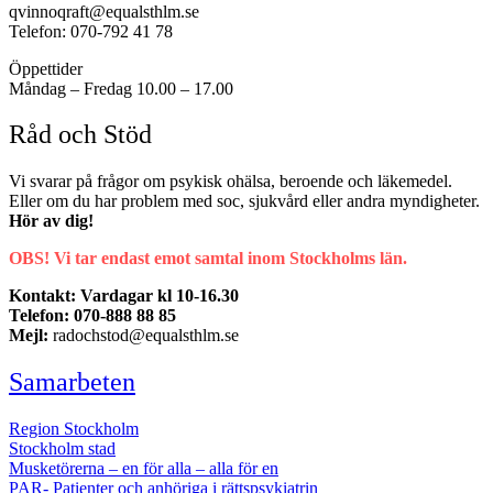
qvinnoqraft@equalsthlm.se
Telefon: 070-792 41 78
Öppettider
Måndag – Fredag 10.00 – 17.00
Råd och Stöd
Vi svarar på frågor om psykisk ohälsa, beroende och läkemedel.
Eller om du har problem med soc, sjukvård eller andra myndigheter.
Hör av dig!
OBS! Vi tar endast emot samtal inom Stockholms län.
Kontakt: Vardagar kl 10-16.30
Telefon: 070-888 88 85
Mejl:
radochstod@equalsthlm.se
Samarbeten
Region Stockholm
Stockholm stad
Musketörerna – en för alla – alla för en
PAR- Patienter och anhöriga i rättspsykiatrin