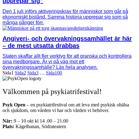
upprepar sig”
Den 1 juli införs aktiveringskrav för människor som går på
ekonomiskt bistånd. Samma historia upprepar sig som så
många gånger förr.
Angiveri- och övervakningssamhället är här
– de mest utsatta drabbas
Staten skaffar allt fler verktyg för att granska och kontrollera
sina medborgare. Är vi på väg mot ett
övervakningssamhälle? Läs hela analysen.
Sida
1
Sida
2
Sida
3
…
Sida
100
Välkommen på psykiatrifestival!
Psyk Open
– en psykiatrifestival om att leva med psykisk ohälsa
och sjukdom, om vården vi har och vården vi behöver.
När:
9 – 10 okt kl 14 .00 – 21.00
Plats:
Kägelbanan, Södrateatern