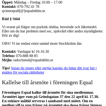
Öppet:
Måndag – Fredag 10.00 – 17.00
Kontakt:
070-792 41 78
qvinnoqraft[@]equalsthlm.se
Råd § Stöd
Vi svarar på frågor om psykisk ohälsa, beroende och läkemedel.
Eller om du har problem med soc, sjukvård eller andra myndigheter.
Hör av dig!
OBS! Vi tar endast emot samtal inom Stockholms län.
Kontakt:
Vardagar kl 10-16.30
Telefon:
070-888 88 85
Mejla:
radochstod@equalsthlm.se
Tips!
Innan du ringer eller mejlar kanske du hittar ditt svar här i
guiden för sociala rättigheter
Kallelse till årsmöte i föreningen Equal
Föreningen Equal kallar till årsmöte för sina medlemmar.
Årsmötet äger rum på Grindsgatan 37 den 22 april kl. 17.30.
En enklare måltid serveras i samband med mötet. Om en
medlem vill ta upp frågor på årsmötet ska dessa frågor lämnas