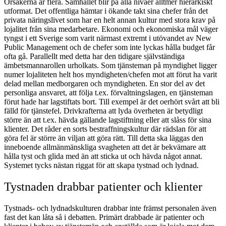
Orsakerna är flera. Samhället blir på alla nivåer alltmer hierarkiskt
utformat. Det offentliga hämtar i ökande takt sina chefer från det
privata näringslivet som har en helt annan kultur med stora krav på
lojalitet från sina medarbetare. Ekonomi och ekonomiska mål väger
tyngst i ett Sverige som varit närmast extremt i utövandet av New
Public Management och de chefer som inte lyckas hålla budget får
ofta gå. Parallellt med detta har den tidigare självständiga
ämbetsmannarollen urholkats. Som tjänsteman på myndighet ligger
numer lojaliteten helt hos myndigheten/chefen mot att förut ha varit
delad mellan medborgaren och myndigheten. En stor del av det
personliga ansvaret, att följa t.ex. förvaltningslagen, en tjänsteman
förut hade har lagstiftats bort. Till exempel är det oerhört svårt att bli
fälld för tjänstefel. Drivkrafterna att lyda överheten är betydligt
större än att t.ex. hävda gällande lagstiftning eller att slåss för sina
klienter. Det råder en sorts bestraffningskultur där rädslan för att
göra fel är större än viljan att göra rätt. Till detta ska läggas den
inneboende allmänmänskliga svagheten att det är bekvämare att
hålla tyst och glida med än att sticka ut och hävda något annat.
Systemet tycks nästan riggat för att skapa tystnad och lydnad.
Tystnaden drabbar patienter och klienter
Tystnads- och lydnadskulturen drabbar inte främst personalen även
fast det kan låta så i debatten. Primärt drabbade är patienter och