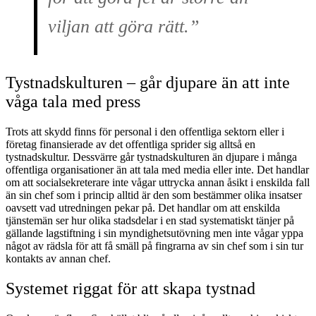
viljan att göra rätt.”
Tystnadskulturen – går djupare än att inte
våga tala med press
Trots att skydd finns för personal i den offentliga sektorn eller i
företag finansierade av det offentliga sprider sig alltså en
tystnadskultur. Dessvärre går tystnadskulturen än djupare i många
offentliga organisationer än att tala med media eller inte. Det handlar
om att socialsekreterare inte vågar uttrycka annan åsikt i enskilda fall
än sin chef som i princip alltid är den som bestämmer olika insatser
oavsett vad utredningen pekar på. Det handlar om att enskilda
tjänstemän ser hur olika stadsdelar i en stad systematiskt tänjer på
gällande lagstiftning i sin myndighetsutövning men inte vågar yppa
något av rädsla för att få smäll på fingrarna av sin chef som i sin tur
kontakts av annan chef.
Systemet riggat för att skapa tystnad