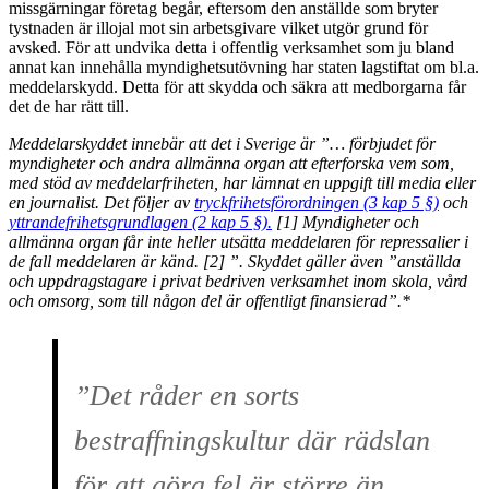
missgärningar företag begår, eftersom den anställde som bryter
tystnaden är illojal mot sin arbetsgivare vilket utgör grund för
avsked. För att undvika detta i offentlig verksamhet som ju bland
annat kan innehålla myndighetsutövning har staten lagstiftat om bl.a.
meddelarskydd. Detta för att skydda och säkra att medborgarna får
det de har rätt till.
Meddelarskyddet innebär att det i Sverige är ”… förbjudet för
myndigheter och andra allmänna organ att efterforska vem som,
med stöd av meddelarfriheten, har lämnat en uppgift till media eller
en journalist. Det följer av
tryckfrihetsförordningen (3 kap 5 §)
och
yttrandefrihetsgrundlagen (2 kap 5 §).
[1] Myndigheter och
allmänna organ får inte heller utsätta meddelaren för repressalier i
de fall meddelaren är känd. [2] ”. Skyddet gäller även ”anställda
och uppdragstagare i privat bedriven verksamhet inom skola, vård
och omsorg, som till någon del är offentligt finansierad”.*
”Det råder en sorts
bestraffningskultur där rädslan
för att göra fel är större än