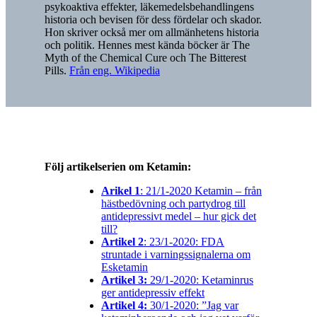
psykoaktiva effekter, läkemedelsbehandlingens
historia och bevisen för dess fördelar och skador.
Hon skriver också mer om allmänhetens historia
och politik. Hennes mest kända böcker är The
Myth of the Chemical Cure och The Bitterest
Pills.
Från eng. Wikipedia
Följ artikelserien om Ketamin:
Arikel 1
: 21/1-2020
Ketamin – från
hästbedövning och partydrog till
antidepressivt medel – hur gick det
till?
Artikel 2
: 23/1-2020: FDA
struntade i varningssignalerna om
Esketamin
Artikel 3:
29/1-2020: Ketaminrus
ger antidepressiv effekt
Artikel 4:
30/1-2020: ”Jag var