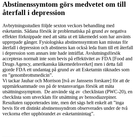
Abstinenssymtom görs medvetet om till
återfall i depression
Avbrytningsstudien följde sexton veckors behandling med
esketamin. Sådana försök är problematiska på grund av negativa
effekter förknippade med att sätta ut ett läkemedel som har använts
upprepade gånger. Fysiologiska abstinenssymtom kan misstas för
återfall i depression och abstinens kan också leda fram till ett återfall
i depression som annars inte hade inträffat. Avslutningsförsök
accepteras normalt inte som bevis på effektivitet av FDA [Food and
Drugs Agency, amerikanska läkemedelsverket] men i detta fall
gjorde FDA ett undantag på grund av att Esketamin räknades som
en ”genombrottsmedicin”.
Vi tackar Jauhar och Morrison [två av Janssens forskare] för att de
uppmärksammade oss på de testansvarigas försök att mäta
utsättningssymptom. De använde sig av checklistan (PWC-20), en
checklista som utvecklats för utsättning av bensodiazepiner.
Resultaten rapporterades inte, men det sägs helt enkelt att ”inga
bevis för ett distinkt abstinenssyndrom observerades under de två
veckorna efter upphörandet av esketaminintag”.