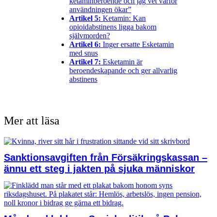
ketaminberoende och jag vet varför
användningen ökar”
Artikel 5:
Ketamin: Kan
opioidabstinens ligga bakom
självmorden?
Artikel 6:
Inger ersatte Esketamin
med snus
Artikel 7:
Esketamin är
beroendeskapande och ger allvarlig
abstinens
Mer att läsa
Sanktionsavgiften från Försäkringskassan –
ännu ett steg i jakten på sjuka människor