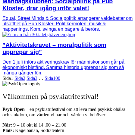
Måndagsklubben: Socialpolitik på Pub
Kloster, drar igång inför valet!
Equal, Street Minds & Socialpolitik arrangerar valdebatter om
utsatthet på Pub Kloster! Politikermöten, musik &
happenings. Kom, svinga en bägare & berörs.
”Aktivitetskravet – moralpolitik som
upprepar sig”
Den 1 juli införs aktiveringskrav för människor som går på
ekonomiskt bistånd. Samma historia upprepar sig som så
många gånger förr.
Sida
1
Sida
2
Sida
3
…
Sida
100
Välkommen på psykiatrifestival!
Psyk Open
– en psykiatrifestival om att leva med psykisk ohälsa
och sjukdom, om vården vi har och vården vi behöver.
När:
9 – 10 okt kl 14 .00 – 21.00
Plats:
Kägelbanan, Södrateatern