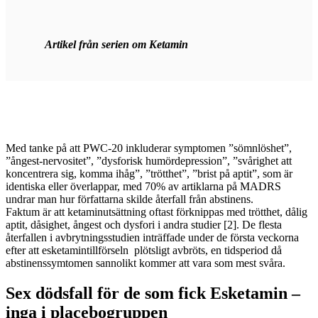
Artikel från serien om Ketamin
Med tanke på att PWC-20 inkluderar symptomen ”sömnlöshet”,
”ångest-nervositet”, ”dysforisk humördepression”, ”svårighet att
koncentrera sig, komma ihåg”, ”trötthet”, ”brist på aptit”, som är
identiska eller överlappar, med 70% av artiklarna på MADRS
undrar man hur författarna skilde återfall från abstinens.
Faktum är att ketaminutsättning oftast förknippas med trötthet, dålig
aptit, dåsighet, ångest och dysfori i andra studier [2]. De flesta
återfallen i avbrytningsstudien inträffade under de första veckorna
efter att esketamintillförseln plötsligt avbröts, en tidsperiod då
abstinenssymtomen sannolikt kommer att vara som mest svåra.
Sex dödsfall för de som fick Esketamin –
inga i placebogruppen