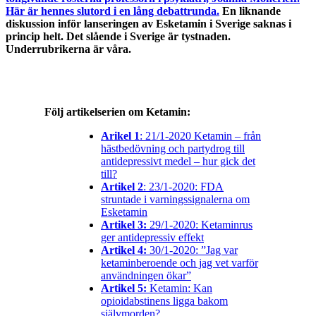
Här är hennes slutord i en lång debattrunda.
En liknande
diskussion inför lanseringen av Esketamin i Sverige saknas i
princip helt. Det slående i Sverige är tystnaden.
Underrubrikerna är våra.
Följ artikelserien om Ketamin:
Arikel 1
: 21/1-2020
Ketamin – från
hästbedövning och partydrog till
antidepressivt medel – hur gick det
till?
Artikel 2
: 23/1-2020: FDA
struntade i varningssignalerna om
Esketamin
Artikel 3:
29/1-2020: Ketaminrus
ger antidepressiv effekt
Artikel 4:
30/1-2020: ”Jag var
ketaminberoende och jag vet varför
användningen ökar”
Artikel 5:
Ketamin: Kan
opioidabstinens ligga bakom
självmorden?