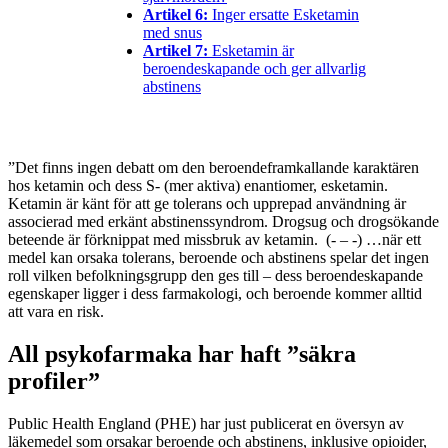
Artikel 6:
Inger ersatte Esketamin
med snus
Artikel 7:
Esketamin är
beroendeskapande och ger allvarlig
abstinens
”Det finns ingen debatt om den beroendeframkallande karaktären
hos ketamin och dess S- (mer aktiva) enantiomer, esketamin.
Ketamin är känt för att ge tolerans och upprepad användning är
associerad med erkänt abstinenssyndrom. Drogsug och drogsökande
beteende är förknippat med missbruk av ketamin. (- – -) …när ett
medel kan orsaka tolerans, beroende och abstinens spelar det ingen
roll vilken befolkningsgrupp den ges till – dess beroendeskapande
egenskaper ligger i dess farmakologi, och beroende kommer alltid
att vara en risk.
All psykofarmaka har haft ”säkra
profiler”
Public Health England (PHE) har just publicerat en översyn av
läkemedel som orsakar beroende och abstinens, inklusive opioider,