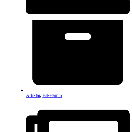
Artiklar
,
Esketamin