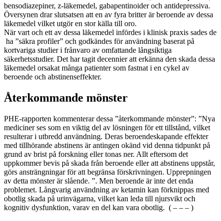
bensodiazepiner, z-läkemedel, gabapentinoider och antidepressiva.
Översynen drar slutsatsen att en av fyra britter är beroende av dessa
läkemedel vilket utgör en stor källa till oro.
När vart och ett av dessa läkemedel infördes i klinisk praxis sades de
ha ”säkra profiler” och godkändes för användning baserat på
kortvariga studier i frånvaro av omfattande långsiktiga
säkerhetsstudier. Det har tagit decennier att erkänna den skada dessa
läkemedel orsakat många patienter som fastnat i en cykel av
beroende och abstinenseffekter.
Återkommande mönster
PHE-rapporten kommenterar dessa ”återkommande mönster”: ”Nya
mediciner ses som en viktig del av lösningen för ett tillstånd, vilket
resulterar i utbredd användning. Deras beroendeskapande effekter
med tillhörande abstinens är antingen okänd vid denna tidpunkt på
grund av brist på forskning eller tonas ner. Allt eftersom det
uppkommer bevis på skada från beroende eller att abstinens uppstår,
görs ansträngningar för att begränsa förskrivningen. Upprepningen
av detta mönster är slående. ”. Men beroende är inte det enda
problemet. Långvarig användning av ketamin kan förknippas med
obotlig skada på urinvägarna, vilket kan leda till njursvikt och
kognitiv dysfunktion, varav en del kan vara obotlig. ( – – – )