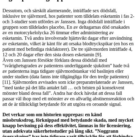
Dessutom, och särskilt alarmerande, inträffade sex dödsfall,
inklusive tre självmord, hos patienter som tilldelats esketamin i fas 2-
och 3-studier som utfördes av Janssen. Inga dödsfall inträffade i
gruppen som tilldelades placebo, En av deltagarnas död orsakades
av en motorcykelolycka 26 timmar efter administrering av
esketamin. Två andra involverade hjärtsvikt dagar efter användning
av esketamin, vilket är känt för att orsaka blodtryckspikar (en hos en
patient med befintliga riskfaktorer). De tre självmorden inträffade 4,
12 och 20 dagar efter den sista dosen esketamin [9].
Även om Janssen försökte förklara dessa dödsfall med
”svårighetsgraden av patientens underliggande sjukdom” hade två
av patienterna inga tidigare självmordstankar vid baslinjen eller
under studien (data fanns inte tillgängliga för den tredje patienten)
[11]. Självmorden avvisades som icke preparatrelaterade av Janssen,
”med tanke på det lilla antalet fall … och bristen på konsekvent
mönster bland dessa fall”. Andra har dock hävdat att dessa fall
passar väl ihop med ett mönster av en allvarlig abstinensreaktion och
att de är tillräckligt betydande för att utgöra en oroande signal.
Det verkar som om historien upprepas: en känd
missbruksdrog, förknippad med betydande skada, med mycket
knapp bevisning på dess effektivitet, lämnas in för licensiering,
utan adekvata säkerhetsstudier på lång sikt. ”Noggrann
övervakning” har inte tidigare varit tillräcklig för att förhindra