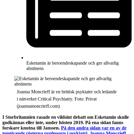
Esketamin är beroendeskapande och ger allvarlig
abstinens
Joanna Moncrieff är en brittisk psykiater och ledande
i nätverket Critical Psychiatry. Foto: Privat
(joannamoncrieff.com)
I Storbritannien rasade en vildsint debatt om Esketamin skulle
godkännas eller inte, under hösten 2019. På ena sidan fanns
forskare knutna till Janssen.
På den andra sidan var en av de
tongivande rösterna professorn i psykiatri, Joanna Moncrieff.